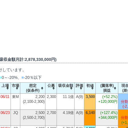
収金額月計:2,878,330,000円)
けしています。
■
0～-20%、
■
-20％以下
上場
市場
想定
公募
吸収金額
評価
初値
(騰落率)
現
(仮条件)
損益
(差
06/11
東M
2,200
2,300
11.1億
A(9)
3,500
(
+52.2%
)
(2,100-2,300)
+120,000円
分割
(-2
06/23
JQ
2,500
2,700
4.19億
A(9)
6,140
(
+127.4%
)
(2,500-2,700)
+344,000円
分割
(+1