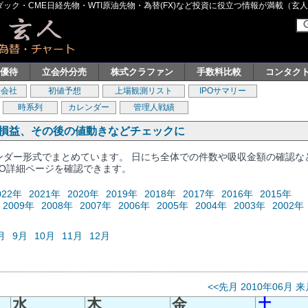
ク・CME日経先物・WTI原油先物・為替(FX)など投資に役立つ情報が満載（玄人グル
主優待
立会外分売
株式クラファン
手数料比較
コンタク
券会社
初値予想
上場観測リスト
IPOサマリー
時系列
カレンダー
管理人戦績
、損益、その後の値動きなどチェックに
レンダー形式でまとめています。 日にち全体での件数や吸収金額の確認な
PO詳細ページを確認できます。
022年
2021年
2020年
2019年
2018年
2017年
2016年
2015年
2009年
2008年
2007年
2006年
2005年
2004年
2003年
2002年
月
9月
10月
11月
12月
<<先月
2010年06月
来
水
木
金
土