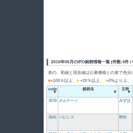
2010年06月のIPO銘柄情報一覧 (件数:4件 / 吸
表の、初値と現在値は公募価格との差で色分
■
+100％以上、
■
+20％以上、
■
+0%より上、
code
銘柄名
主幹
3639
ボルテージ
みずほ
3641
パピレス
野村