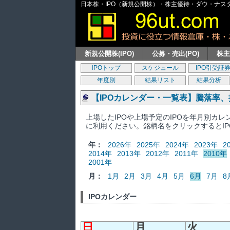
日本株・IPO（新規公開株）・株主優待・ダウ・ナスダッ
新規公開株(IPO)
公募・売出(PO)
株
IPOトップ
スケジュール
IPO引受証
年度別
結果リスト
結果分析
【IPOカレンダー・一覧表】騰落率
上場したIPOや上場予定のIPOを年月別カ
に利用ください。銘柄名をクリックするとI
年：
2026年
2025年
2024年
2023年
2
2014年
2013年
2012年
2011年
2010年
2001年
月：
1月
2月
3月
4月
5月
6月
7月
8
IPOカレンダー
日
月
火