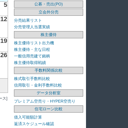
5
公募・売出(PO)
立会外分売
12
分売結果リスト
分売管理人当選実績
株主優待
19
株主優待リスト出力機
株主優待・主な日程
26
一般信用売建て銘柄
株主優待取得戦績
手数料関係比較
株式取引手数料比較
信用取引・金利手数料比較
データ分析室
ス]
プレミアム空売り・HYPER空売り
住宅ローン比較
借入可能額計算
返済スケジュール確認