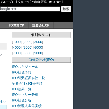
ープ）【投資に役立つ情報置場 - 96ut.com】
ト
FX業者CP
証券会社CP
個別株リスト
[
1000
] [
2000
] [
3000
]
[
4000
] [
5000
] [
6000
]
[
7000
] [
8000
] [
9000
]
ど
新規公開株(IPO)
IPOスケジュール
IPO初値予想
IPO引受証券会社一覧
証券会社別引受実績
IPO結果一覧
IPOサマリー分析
IPO初値分析
月>>
IPO管理人当選実績