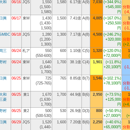
大和
06/16
JQS
1,550
1,580
6.17億
A(9)
7,030
(
+344.9%
)
(1,500-
+545,000
分割
1,580)
円
(-4
日興
06/17
東M
1,430
1,500
7.41億
A(8)
4,005
(
+167.0%
)
1
(1,430-
+250,500
分割
1,500)
円
(-1
SMBC
06/18
JQS
1,280
1,300
7.17億
A(8)
4,500
(
+246.2%
)
(1,200-
+320,000
分割
1,300)
円
(+2
岡三
06/24
札ア
550
600
1.10億
C(5)
1,320
(
+120.0%
)
1
(550-600)
+72,000円
野村
06/24
東M
1,640
1,700
38.1億
C(4)
1,901
(
+11.8%
)
(1,640-
+20,100円
(-1
1,700)
日興
06/25
東M
725
765
8.85億
B(7)
1,546
(
+102.1%
)
(725-765)
+78,100円
分割
(-1
大和
06/25
東1
1,670
1,700
44.9億
B(6)
2,950
(
+73.5%
)
1
三菱
(1,630-
+125,000
分割
1,700)
円
(+4
野村
06/25
東2
500
530
26.9億
D(3)
800
(
+50.9%
)
(500-530)
+27,000円
(
日興
06/29
JQS
1,520
1,600
7.20億
B(6)
2,250
(
+40.6%
)
1
(1,440-
+65,000円
分割