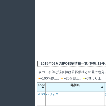
2015年06月のIPO銘柄情報一覧 (件数:11件 / 
表の、初値と現在値は公募価格との差で色分
■
+100％以上、
■
+20％以上、
■
+0%より上、
code
銘柄名
4593
ヘリオス