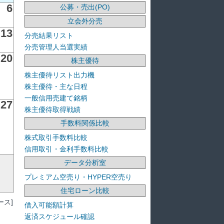
6
公募・売出(PO)
立会外分売
13
分売結果リスト
分売管理人当選実績
20
株主優待
株主優待リスト出力機
株主優待・主な日程
一般信用売建て銘柄
27
株主優待取得戦績
手数料関係比較
株式取引手数料比較
信用取引・金利手数料比較
データ分析室
プレミアム空売り・HYPER空売り
住宅ローン比較
ス]
借入可能額計算
返済スケジュール確認