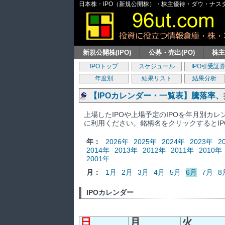
日本株・IPO（新規公開株）・株主優待・ダウ・ナスダッ
新規公開株(IPO)
公募・売出(PO)
株
IPOトップ
スケジュール
IPO引受証
年度別
結果リスト
結果分析
【IPOカレンダー・一覧表】騰落率
上場したIPOや上場予定のIPOを年月別カ
に利用ください。銘柄名をクリックするとI
年：
2026年
2025年
2024年
2023年
2
2014年
2013年
2012年
2011年
2010年
2001年
月：
1月
2月
3月
4月
5月
6月
7月
8
IPOカレンダー
日
月
火