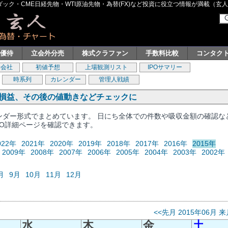
ク・CME日経先物・WTI原油先物・為替(FX)など投資に役立つ情報が満載（玄人グル
主優待
立会外分売
株式クラファン
手数料比較
コンタク
券会社
初値予想
上場観測リスト
IPOサマリー
時系列
カレンダー
管理人戦績
、損益、その後の値動きなどチェックに
レンダー形式でまとめています。 日にち全体での件数や吸収金額の確認な
PO詳細ページを確認できます。
022年
2021年
2020年
2019年
2018年
2017年
2016年
2015年
2009年
2008年
2007年
2006年
2005年
2004年
2003年
2002年
月
9月
10月
11月
12月
<<先月
2015年06月
来
水
木
金
土