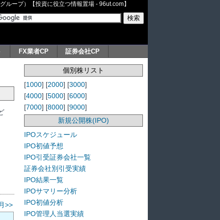
ープ）【投資に役立つ情報置場 - 96ut.com】
ト
FX業者CP
証券会社CP
個別株リスト
[
1000
] [
2000
] [
3000
]
[
4000
] [
5000
] [
6000
]
[
7000
] [
8000
] [
9000
]
ど
新規公開株(IPO)
IPOスケジュール
IPO初値予想
IPO引受証券会社一覧
証券会社別引受実績
IPO結果一覧
IPOサマリー分析
IPO初値分析
月>>
IPO管理人当選実績