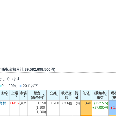
吸収金額月計:39,582,698,500円)
けしています。
■
0～-20%、
■
-20％以下
主幹
上場
市場
想定
公募
吸収金
評
初値
(騰落率)
現
(仮条件)
額
価
損益
(差
野村
06/16
東M
1,550
1,200
83.6億
C(4)
1,470
(
+22.5%
)
(1,100-
+27,000円
(-1
1,200)