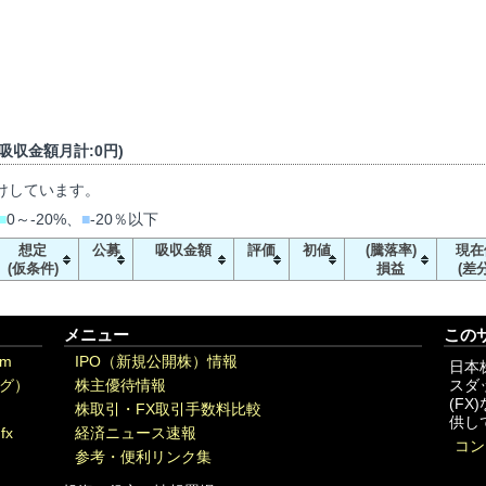
/ 吸収金額月計:0円)
けしています。
■
0～-20%、
■
-20％以下
想定
公募
吸収金額
評価
初値
(騰落率)
現在
(仮条件)
損益
(差分
メニュー
この
om
IPO（新規公開株）情報
日本
グ）
株主優待情報
スダ
(F
株取引・FX取引手数料比較
供し
fx
経済ニュース速報
コン
参考・便利リンク集