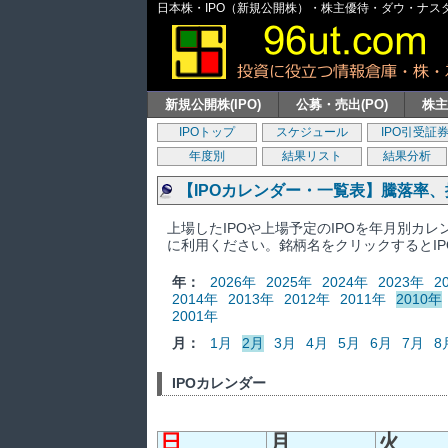
日本株・IPO（新規公開株）・株主優待・ダウ・ナスダッ
新規公開株(IPO)
公募・売出(PO)
株
IPOトップ
スケジュール
IPO引受証
年度別
結果リスト
結果分析
【IPOカレンダー・一覧表】騰落率
上場したIPOや上場予定のIPOを年月別カ
に利用ください。銘柄名をクリックするとI
年：
2026年
2025年
2024年
2023年
2
2014年
2013年
2012年
2011年
2010年
2001年
月：
1月
2月
3月
4月
5月
6月
7月
8
IPOカレンダー
日
月
火