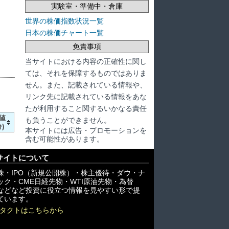
実験室・準備中・倉庫
世界の株価指数状況一覧
日本の株価チャート一覧
免責事項
当サイトにおける内容の正確性に関し
ては、それを保障するものではありま
せん。また、記載されている情報や、
リンク先に記載されている情報をあな
たが利用すること関するいかなる責任
値
も負うことができません。
)
本サイトには広告・プロモーションを
含む可能性があります。
サイトについて
株・IPO（新規公開株）・株主優待・ダウ・ナ
ック・CME日経先物・WTI原油先物・為替
X)などなど投資に役立つ情報を見やすい形で提
ています。
タクトはこちらから