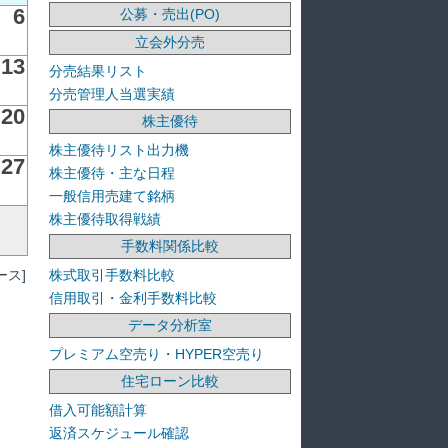
6
公募・売出(PO)
立会外分売
13
分売結果リスト
分売管理人当選実績
20
株主優待
株主優待リスト出力機
27
株主優待・主な日程
一般信用売建て銘柄
株主優待取得戦績
手数料関係比較
ス]
株式取引手数料比較
信用取引・金利手数料比較
データ分析室
プレミアム空売り・HYPER空売り
住宅ローン比較
借入可能額計算
返済スケジュール確認