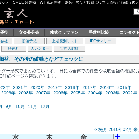
ク・CME日経先物・WTI原油先物・為替(FX)など投資に役立つ情報が満載（玄人グル
主優待
立会外分売
株式クラファン
手数料比較
コンタク
券会社
初値予想
上場観測リスト
IPOサマリー
時系列
カレンダー
管理人戦績
、損益、その後の値動きなどチェックに
レンダー形式でまとめています。 日にち全体での件数や吸収金額の確認な
PO詳細ページを確認できます。
022年
2021年
2020年
2019年
2018年
2017年
2016年
2015年
2009年
2008年
2007年
2006年
2005年
2004年
2003年
2002年
月
9月
10月
11月
12月
<<先月
2010年02月
来
水
木
金
土