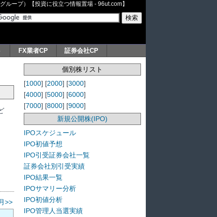
ープ）【投資に役立つ情報置場 - 96ut.com】
ト
FX業者CP
証券会社CP
個別株リスト
[
1000
] [
2000
] [
3000
]
[
4000
] [
5000
] [
6000
]
[
7000
] [
8000
] [
9000
]
ど
新規公開株(IPO)
IPOスケジュール
IPO初値予想
IPO引受証券会社一覧
証券会社別引受実績
IPO結果一覧
IPOサマリー分析
IPO初値分析
月>>
IPO管理人当選実績