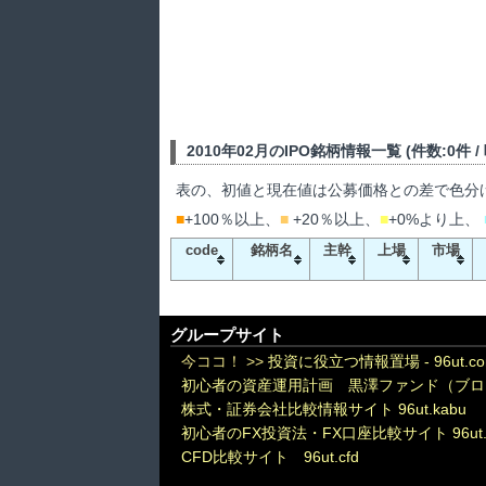
2010年02月のIPO銘柄情報一覧 (件数:0件 
表の、初値と現在値は公募価格との差で色分
■
+100％以上、
■
+20％以上、
■
+0%より上、
code
銘柄名
主幹
上場
市場
グループサイト
今ココ！ >>
投資に役立つ情報置場 - 96ut.c
初心者の資産運用計画 黒澤ファンド（ブロ
株式・証券会社比較情報サイト 96ut.kabu
初心者のFX投資法・FX口座比較サイト 96ut.
CFD比較サイト 96ut.cfd