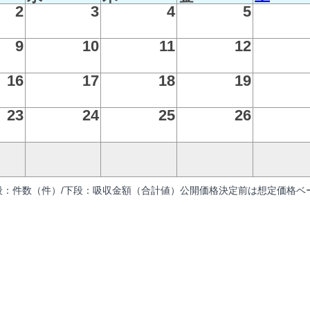
2
3
4
5
9
10
11
12
16
17
18
19
23
24
25
26
段：件数（件）/下段：吸収金額（合計値）公開価格決定前は想定価格ベー