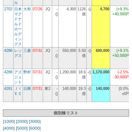
ル
2702
日本
大和
07/26
JQ
-
4,300
1126
-()
4,700
(
+9.3%
)
マク
()
億
+40,000円
ドナ
ルド
ホー
ルデ
ィン
グス
4286
レッ
三菱
07/31
JQ
-
550,000
5.50
-()
600,000
(
+9.1%
)
グス
()
億
+50,000円
4288
アズ
野村
07/31
JQ
-
1,200,000
18.6
-()
1,170,000
(
-2.5%
)
ジェ
()
億
-30,000円
ント
4291
ＪＩ
日興
07/31
東2
-
140,000
19.3
-()
140,000
(
0.0%
)
ＥＣ
()
億
±0円
個別株リスト
[
1000
] [
2000
] [
3000
]
[
4000
] [
5000
] [
6000
]