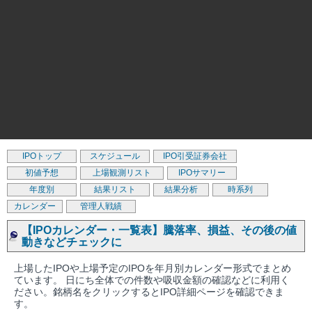
IPOトップ
スケジュール
IPO引受証券会社
初値予想
上場観測リスト
IPOサマリー
年度別
結果リスト
結果分析
時系列
カレンダー
管理人戦績
【IPOカレンダー・一覧表】騰落率、損益、その後の値
動きなどチェックに
上場したIPOや上場予定のIPOを年月別カレンダー形式でまとめ
ています。 日にち全体での件数や吸収金額の確認などに利用く
ださい。銘柄名をクリックするとIPO詳細ページを確認できま
す。