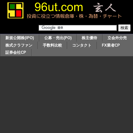
新規公開株(IPO)
公募・売出(PO)
株主優待
立会外分売
株式クラファン
手数料比較
コンタクト
FX業者CP
証券会社CP