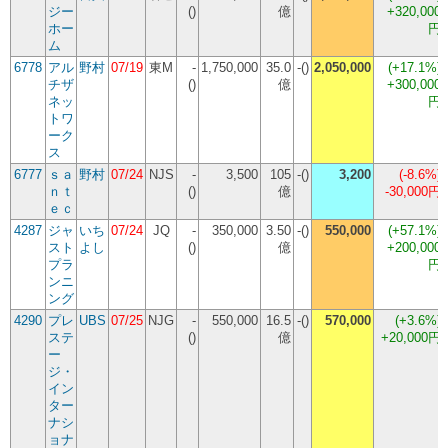
ジー
()
億
+320,000
ホー
円
ム
6778
アル
野村
07/19
東M
-
1,750,000
35.0
-()
2,050,000
(
+17.1%
)
チザ
()
億
+300,000
ネッ
円
トワ
ーク
ス
6777
ｓａ
野村
07/24
NJS
-
3,500
105
-()
3,200
(
-8.6%
)
ｎｔ
()
億
-30,000円
ｅｃ
4287
ジャ
いち
07/24
JQ
-
350,000
3.50
-()
550,000
(
+57.1%
)
スト
よし
()
億
+200,000
プラ
円
ンニ
ング
4290
プレ
UBS
07/25
NJG
-
550,000
16.5
-()
570,000
(
+3.6%
)
ステ
()
億
+20,000円
ー
ジ・
イン
ター
ナシ
ョナ