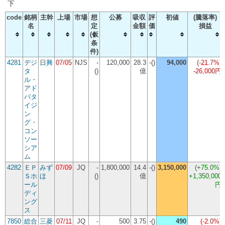
下
code
銘柄
主幹
上場
市場
想
公募
吸収
評
初値
(騰落率)
名
定
金額
価
損益
(仮
条
件)
4281
デジ
日興
07/05
NJS
-
120,000
28.3
-()
94,000
(
-21.7%
)
タ
()
億
-26,000円
ル・
アド
バタ
イジ
ン
グ・
コン
ソー
シア
ム
4282
ＥＰ
みず
07/09
JQ
-
1,800,000
14.4
-()
3,150,000
(
+75.0%
)
Ｓホ
ほ
()
億
+1,350,000
ール
円
ディ
ング
ス
7850
総合
三菱
07/11
JQ
-
500
3.75
-()
490
(
-2.0%
)