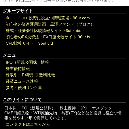
本サイトには広告・プロモーションを含む可能性があります。
グループサイト
今ココ！ >>
投資に役立つ情報置場 - 96ut.com
初心者の資産運用計画 黒澤ファンド（ブログ）
株式・証券会社比較情報サイト 96ut.kabu
初心者のFX投資法・FX口座比較サイト 96ut.fx
CFD比較サイト 96ut.cfd
メニュー
IPO（新規公開株）情報
株主優待情報
株取引・FX取引手数料比較
経済ニュース速報
参考・便利リンク集
このサイトについて
日本株・IPO（新規公開株）・株主優待・ダウ・ナスダック・
CME日経先物・WTI原油先物・為替(FX)などなど投資に役立つ情
報を見やすい形で提供しています。
コンタクトはこちらから