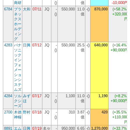
商研
()
億
-10,000円
6784
プラ
大和
07/11
JQ
-
550,000
11.0
-()
870,000
(
+58.2%
)
ネッ
()
億
+320,000
クス
円
ホー
ルデ
ィン
グ
4283
パナ
日興
07/12
JQ
-
550,000
25.5
-()
640,000
(
+16.4%
)
ソニ
()
億
+90,000円
ック
イン
フォ
メー
ショ
ンシ
ステ
ムズ
4284
ソル
みず
07/17
JQ
-
1,100
11.0
-()
1,190
(
+8.2%
)
クシ
ほ
()
億
+90,000円
ーズ
2700
木徳
野村
07/18
JQ
-
310
3.87
-()
420
(
+35.5%
)
神糧
()
億
+110,000
円
8891
エム
日興
07/19
名セ
-
950,000
6.65
-()
1,270,000
(
+33.7%
)