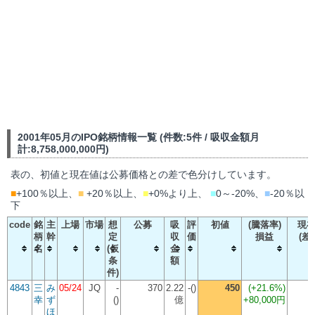
2001年05月のIPO銘柄情報一覧 (件数:5件 / 吸収金額月
計:8,758,000,000円)
表の、初値と現在値は公募価格との差で色分けしています。
■
+100％以上、
■
+20％以上、
■
+0%より上、
■
0～-20%、
■
-20％以
下
code
銘
主
上場
市場
想
公募
吸
評
初値
(騰落率)
現
柄
幹
定
収
価
損益
(差
名
(仮
金
条
額
件)
4843
三
み
05/24
JQ
-
370
2.22
-()
450
(
+21.6%
)
幸
ず
()
億
+80,000円
ほ