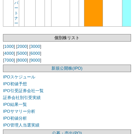
パ
ー
ト
ナ
ー
個別株リスト
[
1000
] [
2000
] [
3000
]
[
4000
] [
5000
] [
6000
]
[
7000
] [
8000
] [
9000
]
新規公開株(IPO)
IPOスケジュール
IPO初値予想
IPO引受証券会社一覧
証券会社別引受実績
IPO結果一覧
IPOサマリー分析
IPO初値分析
IPO管理人当選実績
公募・売出(PO)