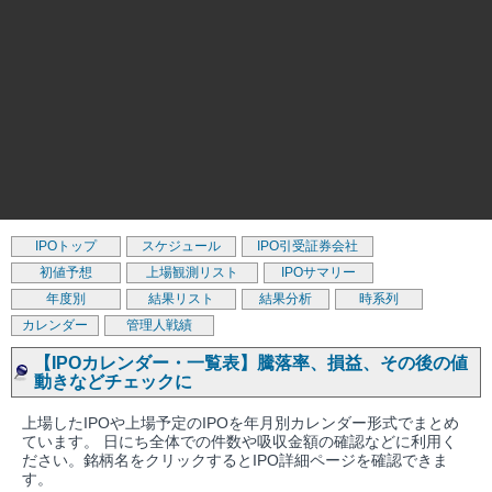
IPOトップ
スケジュール
IPO引受証券会社
初値予想
上場観測リスト
IPOサマリー
年度別
結果リスト
結果分析
時系列
カレンダー
管理人戦績
【IPOカレンダー・一覧表】騰落率、損益、その後の値
動きなどチェックに
上場したIPOや上場予定のIPOを年月別カレンダー形式でまとめ
ています。 日にち全体での件数や吸収金額の確認などに利用く
ださい。銘柄名をクリックするとIPO詳細ページを確認できま
す。