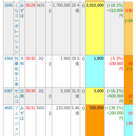
2695
く
み
05/29
NJS
-
1,700,000
20.4
-()
2,010,000
(
+18.2%
)
1
ら
ず
()
億
+310,000
分割 1
コ
ほ
円
ー
(+646
ポ
レ
ー
シ
ョ
ン
4368
扶
大
05/30
JQ
-
1,900
28.5
-()
1,800
(
-5.3%
)
3
桑
和
()
億
-100,000
分割
化
円
(+17
学
工
業
6387
サ
日
05/30
JQ
-
3,100
31.0
-()
3,600
(
+16.1%
)
8
ム
興
()
億
+500,000
分割
コ
円
(+9
4845
フ
み
05/31
NJG
-
210,000
5.46
-()
500,000
(
+138.1%
)
ュ
ず
()
億
+290,000
分割 
ー
ほ
円
ジ
(-302
ョ
ン