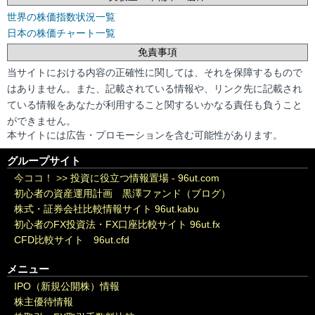
世界の株価指数状況一覧
日本の株価チャート一覧
免責事項
当サイトにおける内容の正確性に関しては、それを保障するもので
はありません。また、記載されている情報や、リンク先に記載され
ている情報をあなたが利用すること関するいかなる責任も負うこと
ができません。
本サイトには広告・プロモーションを含む可能性があります。
グループサイト
今ココ！ >>
投資に役立つ情報置場 - 96ut.com
初心者の資産運用計画 黒澤ファンド（ブログ）
株式・証券会社比較情報サイト 96ut.kabu
初心者のFX投資法・FX口座比較サイト 96ut.fx
CFD比較サイト 96ut.cfd
メニュー
IPO（新規公開株）情報
株主優待情報