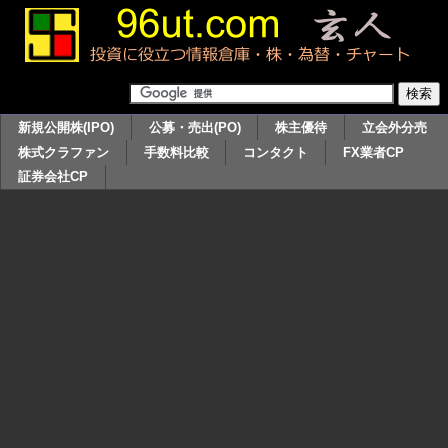
新規公開株(IPO)
公募・売出(PO)
株主優待
立会外分売
株式クラファン
手数料比較
コンタクト
FX業者CP
証券会社CP