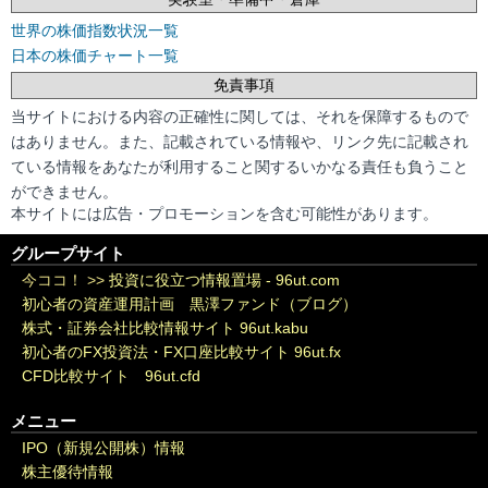
世界の株価指数状況一覧
日本の株価チャート一覧
免責事項
当サイトにおける内容の正確性に関しては、それを保障するもので
はありません。また、記載されている情報や、リンク先に記載され
ている情報をあなたが利用すること関するいかなる責任も負うこと
ができません。
本サイトには広告・プロモーションを含む可能性があります。
グループサイト
今ココ！ >>
投資に役立つ情報置場 - 96ut.com
初心者の資産運用計画 黒澤ファンド（ブログ）
株式・証券会社比較情報サイト 96ut.kabu
初心者のFX投資法・FX口座比較サイト 96ut.fx
CFD比較サイト 96ut.cfd
メニュー
IPO（新規公開株）情報
株主優待情報