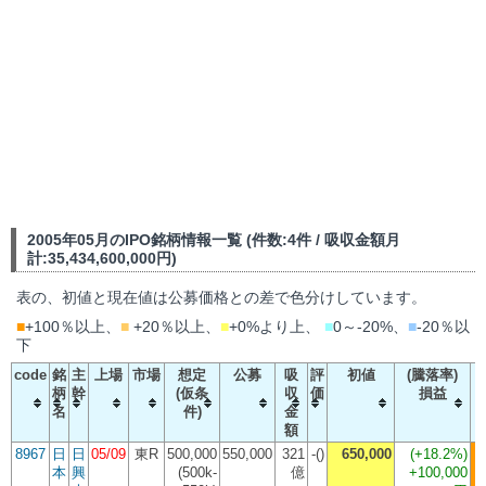
2005年05月のIPO銘柄情報一覧 (件数:4件 / 吸収金額月
計:35,434,600,000円)
表の、初値と現在値は公募価格との差で色分けしています。
■
+100％以上、
■
+20％以上、
■
+0%より上、
■
0～-20%、
■
-20％以
下
code
銘
主
上場
市場
想定
公募
吸
評
初値
(騰落率)
柄
幹
(仮条
収
価
損益
名
件)
金
額
8967
日
日
05/09
東R
500,000
550,000
321
-()
650,000
(
+18.2%
)
本
興
(500k-
億
+100,000