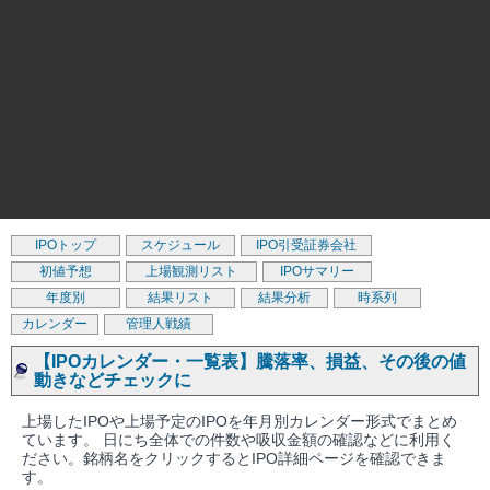
IPOトップ
スケジュール
IPO引受証券会社
初値予想
上場観測リスト
IPOサマリー
年度別
結果リスト
結果分析
時系列
カレンダー
管理人戦績
【IPOカレンダー・一覧表】騰落率、損益、その後の値
動きなどチェックに
上場したIPOや上場予定のIPOを年月別カレンダー形式でまとめ
ています。 日にち全体での件数や吸収金額の確認などに利用く
ださい。銘柄名をクリックするとIPO詳細ページを確認できま
す。