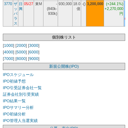
3770
ザ
日
05/27
東M
-
930,000
18.0
-()
3,200,000
(
+244.1%
)
ッ
興
(840k-
億
+2,270,000
パ
930k)
円
ラ
(-
ス
個別株リスト
[
1000
] [
2000
] [
3000
]
[
4000
] [
5000
] [
6000
]
[
7000
] [
8000
] [
9000
]
新規公開株(IPO)
IPOスケジュール
IPO初値予想
IPO引受証券会社一覧
証券会社別引受実績
IPO結果一覧
IPOサマリー分析
IPO初値分析
IPO管理人当選実績