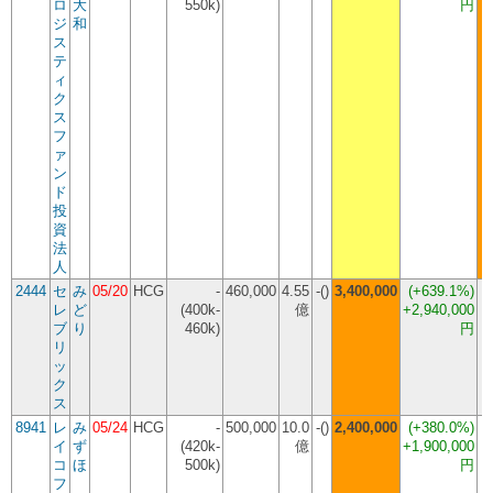
ロ
大
550k)
円
ジ
和
ス
テ
ィ
ク
ス
フ
ァ
ン
ド
投
資
法
人
2444
セ
み
05/20
HCG
-
460,000
4.55
-()
3,400,000
(
+639.1%
)
レ
ど
(400k-
億
+2,940,000
ブ
り
460k)
円
リ
ッ
ク
ス
8941
レ
み
05/24
HCG
-
500,000
10.0
-()
2,400,000
(
+380.0%
)
イ
ず
(420k-
億
+1,900,000
コ
ほ
500k)
円
フ