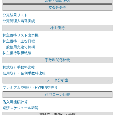
公募・売出(PO)
立会外分売
分売結果リスト
分売管理人当選実績
株主優待
株主優待リスト出力機
株主優待・主な日程
一般信用売建て銘柄
株主優待取得戦績
手数料関係比較
株式取引手数料比較
信用取引・金利手数料比較
データ分析室
プレミアム空売り・HYPER空売り
住宅ローン比較
借入可能額計算
返済スケジュール確認
実験室・準備中・倉庫