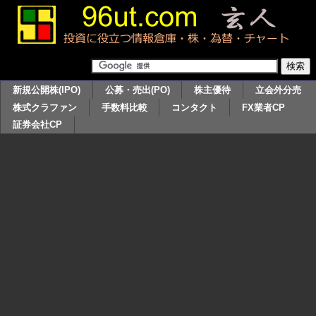
新規公開株(IPO)
公募・売出(PO)
株主優待
立会外分売
株式クラファン
手数料比較
コンタクト
FX業者CP
証券会社CP