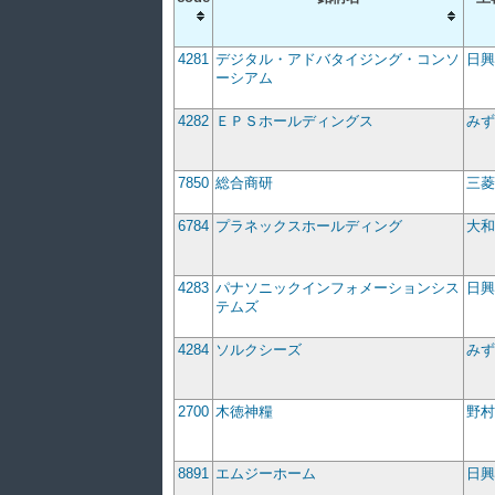
4281
デジタル・アドバタイジング・コンソ
日興
ーシアム
4282
ＥＰＳホールディングス
みず
7850
総合商研
三菱
6784
プラネックスホールディング
大和
4283
パナソニックインフォメーションシス
日興
テムズ
4284
ソルクシーズ
みず
2700
木徳神糧
野村
8891
エムジーホーム
日興