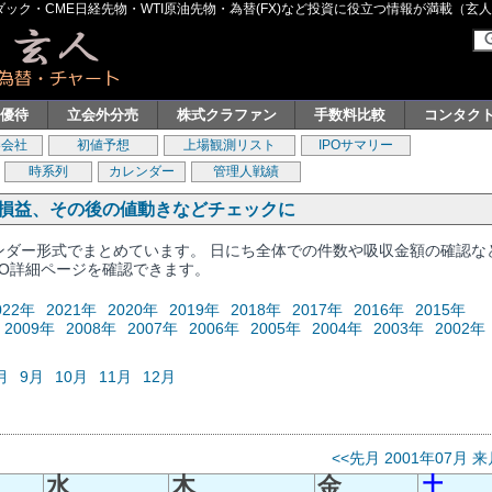
ク・CME日経先物・WTI原油先物・為替(FX)など投資に役立つ情報が満載（玄人グル
主優待
立会外分売
株式クラファン
手数料比較
コンタク
券会社
初値予想
上場観測リスト
IPOサマリー
時系列
カレンダー
管理人戦績
、損益、その後の値動きなどチェックに
レンダー形式でまとめています。 日にち全体での件数や吸収金額の確認な
PO詳細ページを確認できます。
022年
2021年
2020年
2019年
2018年
2017年
2016年
2015年
2009年
2008年
2007年
2006年
2005年
2004年
2003年
2002年
月
9月
10月
11月
12月
<<先月
2001年07月
来
水
木
金
土