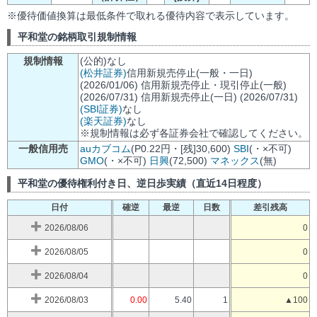
※優待価値換算は最低条件で取れる優待内容で表示しています。
平和堂の銘柄取引規制情報
規制情報
(公的)なし
(松井証券)
信用新規売停止(一般・一日)
(2026/01/06) 信用新規売停止・現引停止(一般)
(2026/07/31) 信用新規売停止(一日) (2026/07/31)
(SBI証券)
なし
(楽天証券)
なし
※規制情報は必ず各証券会社で確認してください。
一般信用売
auカブコム
(P0.22円・[残]30,600)
SBI
(・×不可)
GMO
(・×不可)
日興
(72,500)
マネックス
(無)
平和堂の優待権利付き日、逆日歩実績（直近14日程度）
日付
確逆
最逆
日数
差引残高
2026/08/06
0
2026/08/05
0
2026/08/04
0
2026/08/03
0.00
5.40
1
▲100