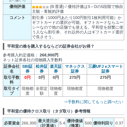
(いつ届く？)
優待評価
(B:普通) / 優待評価はS～Dの5段階で独自
主観・客観的評価
コメント
割引券（1000円あたり100円割引1枚利用可能）か
ギフトカードの選択が可能。ギフトカードならユー
シーなので他の店舗でも使える。平和堂を頻繁に使
う人なら割引券、それ以外の人はギフトカード選択
で良さそう。
平和堂の株を購入するならどの証券会社がお得？
参考購入約定価格：
268,900円
ネット証券各社の現物購入手数料
証券会社
SBI証
松井証
楽天証
マネックス
三菱UFJ eスマート
名
券
券
券
証券
証券
取引手数
0円
0円
0円
275円
275円
料
取引タイ
現物都
全部定
現物都
現物都度
現物都度
プ
度
額
度
⇒手数料に関してもっと調べたい
平和堂の優待クロス取り（タダ取り）参考情報
最大逆日歩
優待価値
必要資金
266,300
5.4
500
優待利回り
0.37
（計算値）
(換算)