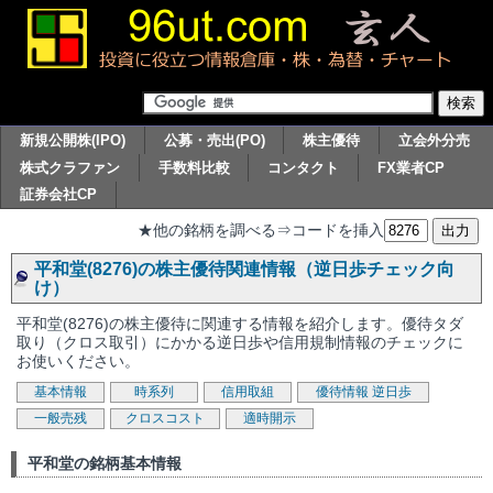
新規公開株(IPO)
公募・売出(PO)
株主優待
立会外分売
株式クラファン
手数料比較
コンタクト
FX業者CP
証券会社CP
★他の銘柄を調べる⇒コードを挿入
平和堂(8276)の株主優待関連情報（逆日歩チェック向
け）
平和堂(8276)の株主優待に関連する情報を紹介します。優待タダ
取り（クロス取引）にかかる逆日歩や信用規制情報のチェックに
お使いください。
基本情報
時系列
信用取組
優待情報
逆日歩
一般売残
クロスコスト
適時開示
平和堂の銘柄基本情報