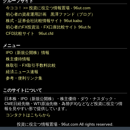
グループサイト
今ココ！ >>
投資に役立つ情報置場 - 96ut.com
初心者の資産運用計画 黒澤ファンド（ブログ）
株式・証券会社比較情報サイト 96ut.kabu
初心者のFX投資法・FX口座比較サイト 96ut.fx
CFD比較サイト 96ut.cfd
メニュー
IPO（新規公開株）情報
株主優待情報
株取引・FX取引手数料比較
経済ニュース速報
参考・便利リンク集
このサイトについて
日本株・IPO（新規公開株）・株主優待・ダウ・ナスダック・
CME日経先物・WTI原油先物・為替(FX)などなど投資に役立つ情
報を見やすい形で提供しています。
コンタクトはこちらから
投資に役立つ情報置場 - 96ut.com All rights reserved.