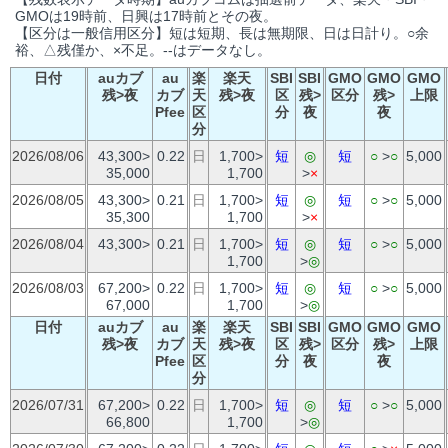
GMOは19時前、日興は17時前とその夜。
【区分は一般信用区分】短は短期、長は無期限、日は日計り。○余
裕、△残僅か、×不足。--はデータなし。
日付
auカブ
au
楽
楽天
SBI
SBI
GMO
GMO
GMO
残>夜
カブ
天
残>夜
区
残>
区分
残>
上限
Pfee
区
分
夜
夜
分
2026/08/06
43,300>
0.22
日
1,700>
短
◎
短
○
>
○
5,000
35,000
1,700
>
×
2026/08/05
43,300>
0.21
日
1,700>
短
◎
短
○
>
○
5,000
35,300
1,700
>
×
2026/08/04
43,300>
0.21
日
1,700>
短
◎
短
○
>
○
5,000
1,700
>
◎
2026/08/03
67,200>
0.22
日
1,700>
短
◎
短
○
>
○
5,000
67,000
1,700
>
◎
日付
auカブ
au
楽
楽天
SBI
SBI
GMO
GMO
GMO
残>夜
カブ
天
残>夜
区
残>
区分
残>
上限
Pfee
区
分
夜
夜
分
2026/07/31
67,200>
0.22
日
1,700>
短
◎
短
○
>
○
5,000
66,800
1,700
>
◎