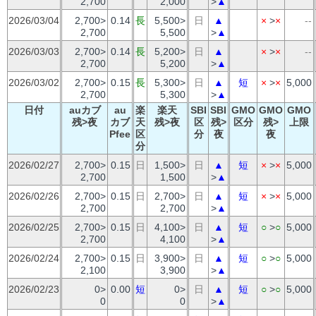
2,700
2,000
>
▲
2026/03/04
2,700>
0.14
長
5,500>
日
▲
×
>
×
--
2,700
5,500
>
▲
2026/03/03
2,700>
0.14
長
5,200>
日
▲
×
>
×
--
2,700
5,200
>
▲
2026/03/02
2,700>
0.15
長
5,300>
日
▲
短
×
>
×
5,000
2,700
5,300
>
▲
日付
auカブ
au
楽
楽天
SBI
SBI
GMO
GMO
GMO
残>夜
カブ
天
残>夜
区
残>
区分
残>
上限
Pfee
区
分
夜
夜
分
2026/02/27
2,700>
0.15
日
1,500>
日
▲
短
×
>
×
5,000
2,700
1,500
>
▲
2026/02/26
2,700>
0.15
日
2,700>
日
▲
短
×
>
×
5,000
2,700
2,700
>
▲
2026/02/25
2,700>
0.15
日
4,100>
日
▲
短
○
>
○
5,000
2,700
4,100
>
▲
2026/02/24
2,700>
0.15
日
3,900>
日
▲
短
○
>
○
5,000
2,100
3,900
>
▲
2026/02/23
0>
0.00
短
0>
日
▲
短
○
>
○
5,000
0
0
>
▲