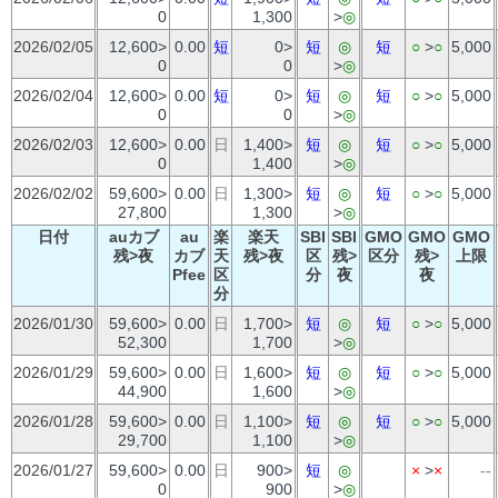
0
1,300
>
◎
2026/02/05
12,600>
0.00
短
0>
短
◎
短
○
>
○
5,000
0
0
>
◎
2026/02/04
12,600>
0.00
短
0>
短
◎
短
○
>
○
5,000
0
0
>
◎
2026/02/03
12,600>
0.00
日
1,400>
短
◎
短
○
>
○
5,000
0
1,400
>
◎
2026/02/02
59,600>
0.00
日
1,300>
短
◎
短
○
>
○
5,000
27,800
1,300
>
◎
日付
auカブ
au
楽
楽天
SBI
SBI
GMO
GMO
GMO
残>夜
カブ
天
残>夜
区
残>
区分
残>
上限
Pfee
区
分
夜
夜
分
2026/01/30
59,600>
0.00
日
1,700>
短
◎
短
○
>
○
5,000
52,300
1,700
>
◎
2026/01/29
59,600>
0.00
日
1,600>
短
◎
短
○
>
○
5,000
44,900
1,600
>
◎
2026/01/28
59,600>
0.00
日
1,100>
短
◎
短
○
>
○
5,000
29,700
1,100
>
◎
2026/01/27
59,600>
0.00
日
900>
短
◎
×
>
×
--
0
900
>
◎