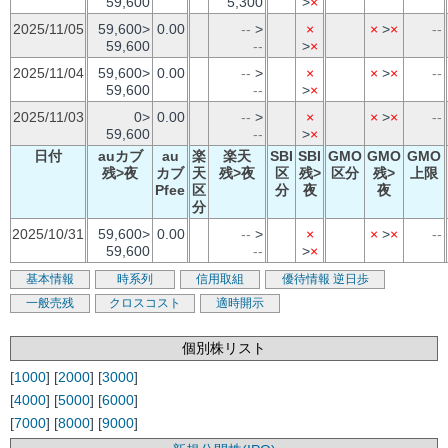
59,600
5,300
>
×
2025/11/05
59,600>
0.00
--
>
×
×
>
×
--
59,600
--
>
×
2025/11/04
59,600>
0.00
--
>
×
×
>
×
--
59,600
--
>
×
2025/11/03
0>
0.00
--
>
×
×
>
×
--
59,600
--
>
×
日付
auカブ
au
楽
楽天
SBI
SBI
GMO
GMO
GMO
残>夜
カブ
天
残>夜
区
残>
区分
残>
上限
Pfee
区
分
夜
夜
分
2025/10/31
59,600>
0.00
--
>
×
×
>
×
--
59,600
--
>
×
基本情報
時系列
信用取組
優待情報
逆日歩
一般売残
クロスコスト
適時開示
個別株リスト
[
1000
] [
2000
] [
3000
]
[
4000
] [
5000
] [
6000
]
[
7000
] [
8000
] [
9000
]