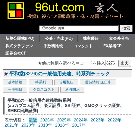
新規公開株(IPO)
公募・売出(PO)
株主優待
立会外分売
株式クラファン
手数料比較
コンタクト
FX業者CP
証券会社CP
★他の銘柄を調べる⇒コードを挿入
平和堂(8276)の一般信用売建、時系列チェック
基本情報
時系列
信用取組
優待情報
逆日歩
一般売残
クロスコスト
適時開示
平和堂の一般信用売建残数時系列
(auカブコム証券、楽天証券、SBI証券、GMOクリック証券、
SMBC日興証券)
表示切替：
最近
2026年
2025年
2024年
2023年
2022年
2021年
2020年
2019年
2018年
2017年