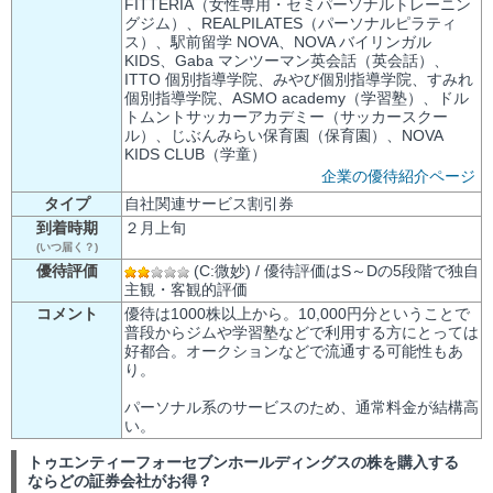
FITTERIA（女性専用・セミパーソナルトレーニン
グジム）、REALPILATES（パーソナルピラティ
ス）、駅前留学 NOVA、NOVA バイリンガル
KIDS、Gaba マンツーマン英会話（英会話）、
ITTO 個別指導学院、みやび個別指導学院、すみれ
個別指導学院、ASMO academy（学習塾）、ドル
トムントサッカーアカデミー（サッカースクー
ル）、じぶんみらい保育園（保育園）、NOVA
KIDS CLUB（学童）
企業の優待紹介ページ
タイプ
自社関連サービス割引券
到着時期
２月上旬
(いつ届く？)
優待評価
(C:微妙) / 優待評価はS～Dの5段階で独自
主観・客観的評価
コメント
優待は1000株以上から。10,000円分ということで
普段からジムや学習塾などで利用する方にとっては
好都合。オークションなどで流通する可能性もあ
り。
パーソナル系のサービスのため、通常料金が結構高
い。
トゥエンティーフォーセブンホールディングスの株を購入する
ならどの証券会社がお得？