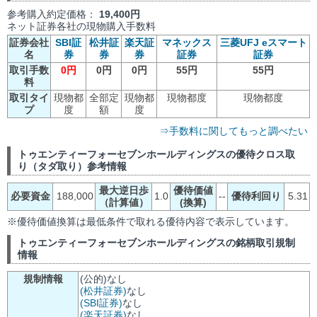
参考購入約定価格：
19,400円
ネット証券各社の現物購入手数料
証券会社
SBI証
松井証
楽天証
マネックス
三菱UFJ eスマート
名
券
券
券
証券
証券
取引手数
0円
0円
0円
55円
55円
料
取引タイ
現物都
全部定
現物都
現物都度
現物都度
プ
度
額
度
⇒手数料に関してもっと調べたい
トゥエンティーフォーセブンホールディングスの優待クロス取
り（タダ取り）参考情報
最大逆日歩
優待価値
必要資金
188,000
1.0
--
優待利回り
5.31
（計算値）
(換算)
※優待価値換算は最低条件で取れる優待内容で表示しています。
トゥエンティーフォーセブンホールディングスの銘柄取引規制
情報
規制情報
(公的)なし
(松井証券)
なし
(SBI証券)
なし
(楽天証券)
なし