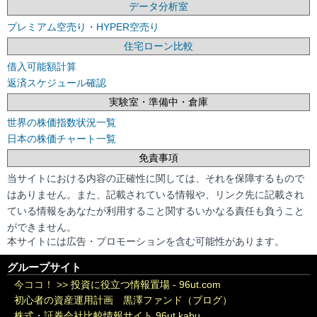
データ分析室
プレミアム空売り・HYPER空売り
住宅ローン比較
借入可能額計算
返済スケジュール確認
実験室・準備中・倉庫
世界の株価指数状況一覧
日本の株価チャート一覧
免責事項
当サイトにおける内容の正確性に関しては、それを保障するもので
はありません。また、記載されている情報や、リンク先に記載され
ている情報をあなたが利用すること関するいかなる責任も負うこと
ができません。
本サイトには広告・プロモーションを含む可能性があります。
グループサイト
今ココ！ >>
投資に役立つ情報置場 - 96ut.com
初心者の資産運用計画 黒澤ファンド（ブログ）
株式・証券会社比較情報サイト 96ut.kabu