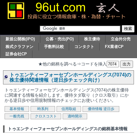
新規公開株(IPO)
公募・売出(PO)
株主優待
立会外分売
株式クラファン
手数料比較
コンタクト
FX業者CP
証券会社CP
★他の銘柄を調べる⇒コードを挿入
トゥエンティーフォーセブンホールディングス(7074)の
株主優待関連情報（逆日歩チェック向け）
トゥエンティーフォーセブンホールディングス(7074)の株主優待
に関連する情報を紹介します。優待タダ取り（クロス取引）にか
かる逆日歩や信用規制情報のチェックにお使いください。
基本情報
時系列
信用取組
優待情報
逆日歩
一般売残
クロスコスト
適時開示
トゥエンティーフォーセブンホールディングスの銘柄基本情報