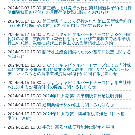
2024/06/03 15:30
第三者により発行された第11回新株予約権（行
使価額修正条項付）の月間行使状況に関するお知らせ
2024/05/17 15:30
第三者割当により発行された第11回新株予約権
（行使価額修正条項付）の行使前倒しに関するお知らせ
2024/05/17 15:30
いなよしキャピタルパートナーズによる公開買
付けの結果、支配株主（親会社を除く）及び主要株主である筆頭
株主の異動、親会社及び主要株主である筆頭株主の異動
2024/05/16 15:30
臨時株主総会招集のための基準日設定に関する
お知らせ
2024/04/15 15:30
いなよしキャピタルパートナーズによる当社株
式に対する公開買付けに関する意見表明、同社及びNOVAホール
ディングス等との資本業務提携締結ほかに関するお知らせ
2024/04/15 15:30
いなよしキャピタルパートナーズによる当社株
式に対する公開買付けの開始に関するお知らせ
2024/04/15 15:30
2024年11月期第1四半期決算補足説明資料
2024/04/15 15:30
通期業績予想の修正に関するお知らせ
2024/04/15 15:30
2024年11月期第１四半期決算短信〔日本基
準〕(非連結)
2024/02/26 15:30
事業計画及び成長可能性に関する事項