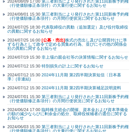
2024/08/09 17:00
第三者割当により発行された第11回新株予約権
（行使価額修正条項付）の大量行使に関するお知らせ
2024/08/01 15:30
第三者割当により発行された第11回新株予約権
（行使価額修正条項付）の月間行使状況に関するお知らせ
2024/07/25 18:30
代表取締役の異動（追加選定）及び役付取締役
の異動に関するお知らせ
2024/07/25 16:00
[公募・売出]
株式の売出し及び公開買付けに準
ずる行為として政令で定める買集め行為、並びにその他の関係会
社の異動に関するお知らせ
2024/07/19 15:30
非上場の親会社等の決算情報に関するお知らせ
2024/07/12 15:30
特別損失の計上に関するお知らせ
2024/07/12 15:30
2024年11月期 第2四半期決算短信〔日本基
準〕(非連結)
2024/07/12 15:30
2024年11月期 第2四半期決算補足説明資料
2024/07/01 15:30
第三者割当により発行された第11回新株予約権
（行使価額修正条項付）の月間行使状況に関するお知らせ
2024/06/24 17:00
臨時株主総会の開催、資本金および資本準備金
の額の減少ならびに剰余金の処分、取締役候補者の選任に関する
お知らせ
2024/06/03 15:30
第三者割当により発行された第11回新株予約権
（行使価額修正条項付）の大量行使に関するお知らせ