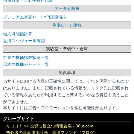
信用取引・金利手数料比較
データ分析室
プレミアム空売り・HYPER空売り
住宅ローン比較
借入可能額計算
返済スケジュール確認
実験室・準備中・倉庫
世界の株価指数状況一覧
日本の株価チャート一覧
免責事項
当サイトにおける内容の正確性に関しては、それを保障するもので
はありません。また、記載されている情報や、リンク先に記載され
ている情報をあなたが利用すること関するいかなる責任も負うこと
ができません。
本サイトには広告・プロモーションを含む可能性があります。
グループサイト
今ココ！ >>
投資に役立つ情報置場 - 96ut.com
初心者の資産運用計画 黒澤ファンド（ブログ）