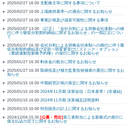
2025/02/27 16:00
支配株主等に関する事項について
2025/02/27 16:00
上場維持基準への適合に関するお知らせ
2025/02/27 16:00
事業計画及び成長可能性に関する事項
2025/02/07 13:00
（訂正）「会社分割による持株会社体制への移
行に伴う吸収分割契約締結に関するお知らせ」の一部訂正につい
て
2025/01/27 16:30
会社分割による持株会社体制への移行に伴う吸
収分割契約締結及び定款一部変更並びにストック・オプション
（業績連動型新株予約権）の発行に関するお知らせ
2025/01/27 16:30
剰余金の処分に関するお知らせ
2025/01/27 16:30
取締役及び補欠監査役候補者の選任に関するお
知らせ
2025/01/15 16:00
中期経営計画の策定に関するお知らせ
2025/01/15 16:00
2024年11月期 決算短信〔日本基準〕(非連結)
2025/01/15 16:00
2024年11月期 決算補足説明資料
2025/01/15 16:00
特別損失の計上に関するお知らせ
2024/12/04 15:30
[公募・売出]
第三者割当による新株式の発行に
係る払込の完了に関するお知らせ