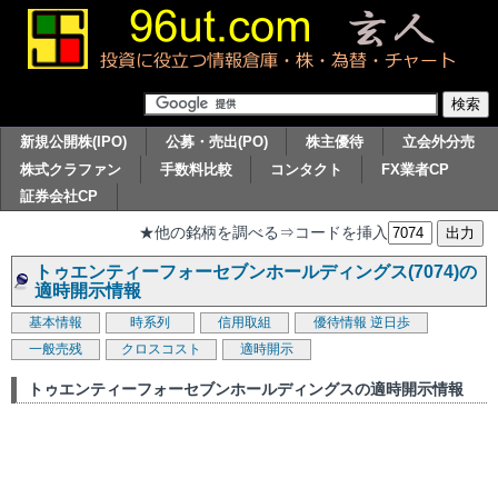
新規公開株(IPO)
公募・売出(PO)
株主優待
立会外分売
株式クラファン
手数料比較
コンタクト
FX業者CP
証券会社CP
★他の銘柄を調べる⇒コードを挿入
トゥエンティーフォーセブンホールディングス(7074)の
適時開示情報
基本情報
時系列
信用取組
優待情報
逆日歩
一般売残
クロスコスト
適時開示
トゥエンティーフォーセブンホールディングスの適時開示情報