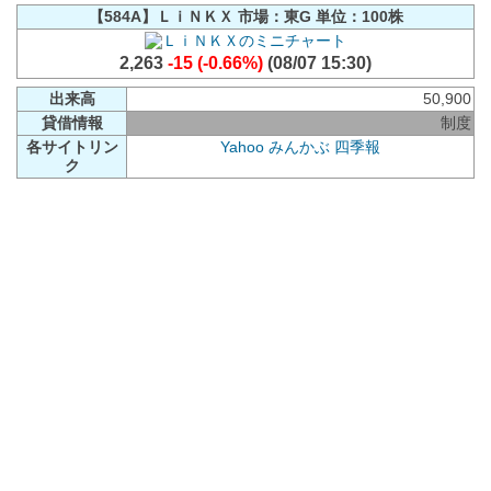
【584A】ＬｉＮＫＸ 市場：東G 単位：100株
2,263
-15 (-0.66%)
(08/07 15:30)
出来高
50,900
貸借情報
制度
各サイトリン
Yahoo
みんかぶ
四季報
ク