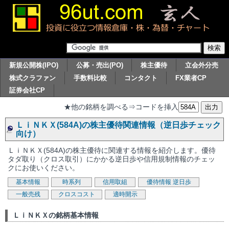
新規公開株(IPO)
公募・売出(PO)
株主優待
立会外分売
株式クラファン
手数料比較
コンタクト
FX業者CP
証券会社CP
★他の銘柄を調べる⇒コードを挿入
ＬｉＮＫＸ(584A)の株主優待関連情報（逆日歩チェック
向け）
ＬｉＮＫＸ(584A)の株主優待に関連する情報を紹介します。優待
タダ取り（クロス取引）にかかる逆日歩や信用規制情報のチェッ
クにお使いください。
基本情報
時系列
信用取組
優待情報
逆日歩
一般売残
クロスコスト
適時開示
ＬｉＮＫＸの銘柄基本情報