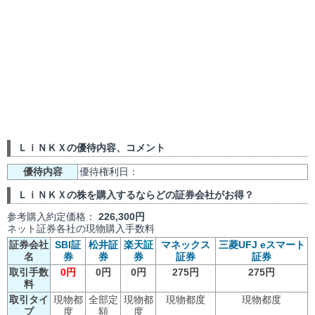
ＬｉＮＫＸの優待内容、コメント
優待内容
優待権利日：
ＬｉＮＫＸの株を購入するならどの証券会社がお得？
参考購入約定価格：
226,300円
ネット証券各社の現物購入手数料
証券会社
SBI証
松井証
楽天証
マネックス
三菱UFJ eスマート
名
券
券
券
証券
証券
取引手数
0円
0円
0円
275円
275円
料
取引タイ
現物都
全部定
現物都
現物都度
現物都度
プ
度
額
度