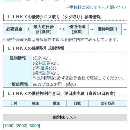
⇒手数料に関してもっと調べたい
ＬｉＮＫＸの優待クロス取り（タダ取り）参考情報
最大逆日歩
優待価値
必要資金
0
4.6
--
優待利回り
--
（計算値）
(換算)
※優待価値換算は最低条件で取れる優待内容で表示しています。
ＬｉＮＫＸの銘柄取引規制情報
規制情報
(公的)なし
(松井証券)
なし
(SBI証券)
なし
(楽天証券)
なし
※規制情報は必ず各証券会社で確認してください。
一般信用売
auカブコム
(P円・[残]0)
ＬｉＮＫＸの優待権利付き日、逆日歩実績（直近14日程度）
日付
確逆
最逆
日数
差引残高
個別株リスト
[
1000
] [
2000
] [
3000
]