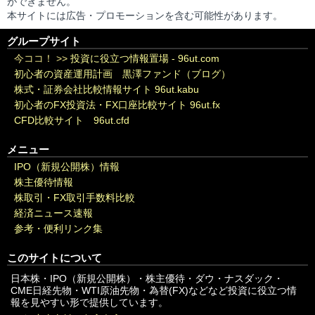
ができません。
本サイトには広告・プロモーションを含む可能性があります。
グループサイト
今ココ！ >>
投資に役立つ情報置場 - 96ut.com
初心者の資産運用計画 黒澤ファンド（ブログ）
株式・証券会社比較情報サイト 96ut.kabu
初心者のFX投資法・FX口座比較サイト 96ut.fx
CFD比較サイト 96ut.cfd
メニュー
IPO（新規公開株）情報
株主優待情報
株取引・FX取引手数料比較
経済ニュース速報
参考・便利リンク集
このサイトについて
日本株・IPO（新規公開株）・株主優待・ダウ・ナスダック・
CME日経先物・WTI原油先物・為替(FX)などなど投資に役立つ情
報を見やすい形で提供しています。