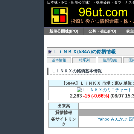
日本株・IPO（新規公開株）・株主優待・ダウ・ナスダッ
新規公開株(IPO)
公募・売出(PO)
株
ＬｉＮＫＸ(584A)の銘柄情報
基本情報
時系列
信用取組
優
ＬｉＮＫＸの銘柄基本情報
【584A】ＬｉＮＫＸ 市場：東G 単位：
2,263
-15 (-0.66%)
(08/07 15:
出来高
貸借情報
各サイトリン
Yahoo
みんかぶ
四
ク