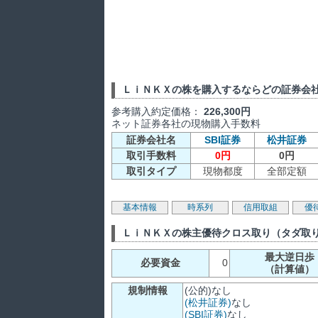
ＬｉＮＫＸの株を購入するならどの証券会
参考購入約定価格：
226,300円
ネット証券各社の現物購入手数料
証券会社名
SBI証券
松井証券
取引手数料
0円
0円
取引タイプ
現物都度
全部定額
基本情報
時系列
信用取組
優
ＬｉＮＫＸの株主優待クロス取り（タダ取
最大逆日歩
必要資金
0
（計算値）
規制情報
(公的)なし
(松井証券)
なし
(SBI証券)
なし