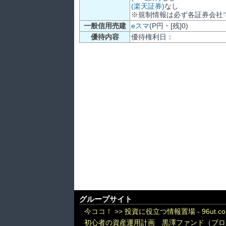
(楽天証券)
なし
※規制情報は必ず各証券会社
一般信用売建
eスマ
(P円・[残]0)
優待内容
優待権利日：
グループサイト
今ココ！ >>
投資に役立つ情報置場 - 96ut.c
初心者の資産運用計画 黒澤ファンド（ブロ