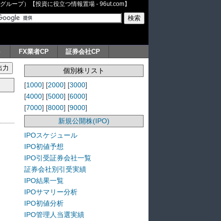
ープ）【投資に役立つ情報置場 - 96ut.com】
ト
FX業者CP
証券会社CP
個別株リスト
[
1000
] [
2000
] [
3000
]
[
4000
] [
5000
] [
6000
]
[
7000
] [
8000
] [
9000
]
新規公開株(IPO)
IPOスケジュール
IPO初値予想
IPO引受証券会社一覧
証券会社別引受実績
IPO結果一覧
IPOサマリー分析
IPO初値分析
IPO管理人当選実績