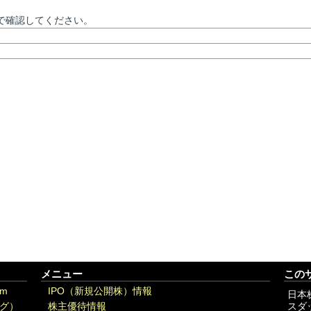
で確認してください。
メニュー
この
om
IPO（新規公開株）情報
日本
グ）
株主優待情報
スダ