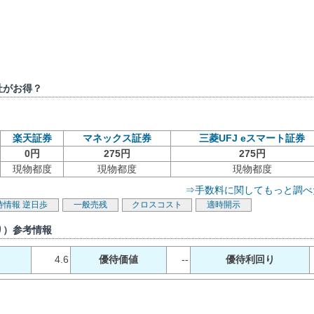
社がお得？
楽天証券
マネックス証券
三菱UFJ eスマート証券
0円
275円
275円
現物都度
現物都度
現物都度
⇒手数料に関してもっと調べ
待情報
逆日歩
一般売残
クロスコスト
適時開示
り）参考情報
4.6
優待価値
--
優待利回り