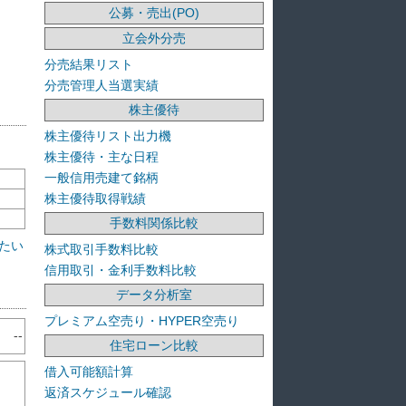
公募・売出(PO)
立会外分売
分売結果リスト
分売管理人当選実績
株主優待
株主優待リスト出力機
株主優待・主な日程
一般信用売建て銘柄
株主優待取得戦績
手数料関係比較
たい
株式取引手数料比較
信用取引・金利手数料比較
データ分析室
プレミアム空売り・HYPER空売り
--
住宅ローン比較
借入可能額計算
返済スケジュール確認