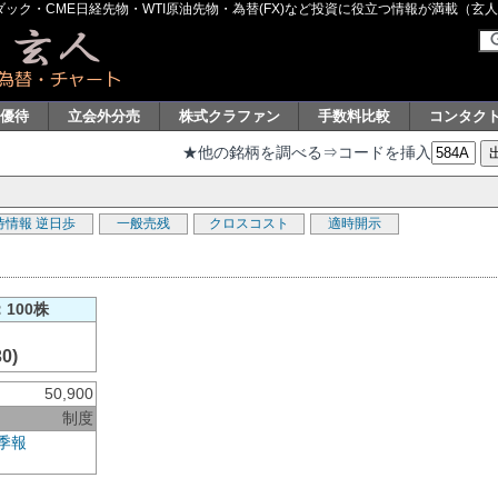
ク・CME日経先物・WTI原油先物・為替(FX)など投資に役立つ情報が満載（玄人グル
主優待
立会外分売
株式クラファン
手数料比較
コンタク
★他の銘柄を調べる⇒コードを挿入
待情報
逆日歩
一般売残
クロスコスト
適時開示
100株
30)
50,900
制度
季報