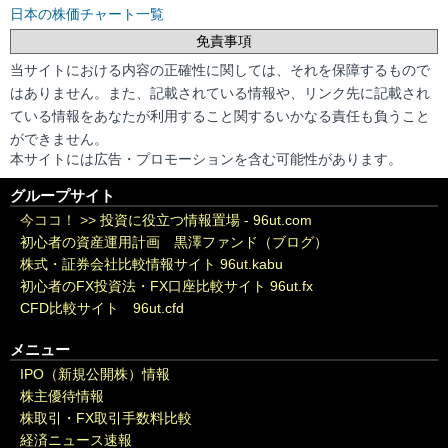
日本の株価チャート一覧
免責事項
当サイトにおける内容の正確性に関しては、それを保障するもので
はありません。また、記載されている情報や、リンク先に記載され
ている情報をあなたが利用すること関するいかなる責任も負うこと
ができません。
本サイトには広告・プロモーションを含む可能性があります。
グループサイト
今ココ！ >>
投資に役立つ情報置場 - 96ut.com
初心者の資産運用計画 黒澤ファンド（ブログ）
株式・証券会社比較情報サイト 96ut.kabu
初心者のFX投資法・FX口座比較サイト 96ut.fx
CFD比較サイト 96ut.cfd
メニュー
IPO（新規公開株）情報
株主優待情報
株取引・FX取引手数料比較
経済ニュース速報