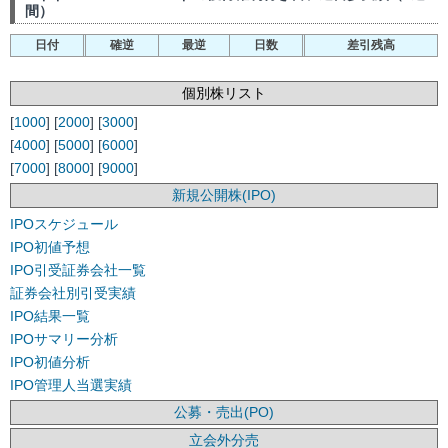
間）
日付
確逆
最逆
日数
差引残高
個別株リスト
[
1000
] [
2000
] [
3000
]
[
4000
] [
5000
] [
6000
]
[
7000
] [
8000
] [
9000
]
新規公開株(IPO)
IPOスケジュール
IPO初値予想
IPO引受証券会社一覧
証券会社別引受実績
IPO結果一覧
IPOサマリー分析
IPO初値分析
IPO管理人当選実績
公募・売出(PO)
立会外分売