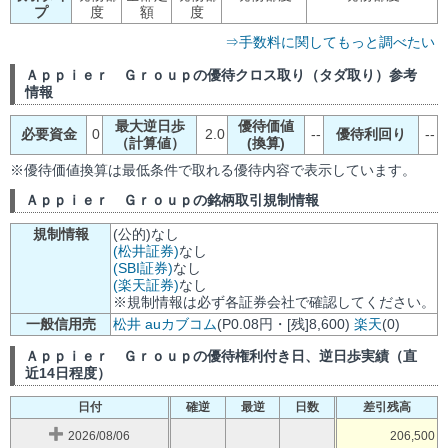
プ
度
額
度
⇒手数料に関してもっと調べたい
Ａｐｐｉｅｒ Ｇｒｏｕｐの優待クロス取り（タダ取り）参考
情報
最大逆日歩
優待価値
必要資金
0
2.0
--
優待利回り
--
（計算値）
(換算)
※優待価値換算は最低条件で取れる優待内容で表示しています。
Ａｐｐｉｅｒ Ｇｒｏｕｐの銘柄取引規制情報
規制情報
(公的)なし
(松井証券)
なし
(SBI証券)
なし
(楽天証券)
なし
※規制情報は必ず各証券会社で確認してください。
一般信用売
松井
auカブコム
(P0.08円・[残]8,600)
楽天
(0)
Ａｐｐｉｅｒ Ｇｒｏｕｐの優待権利付き日、逆日歩実績（直
近14日程度）
日付
確逆
最逆
日数
差引残高
2026/08/06
206,500