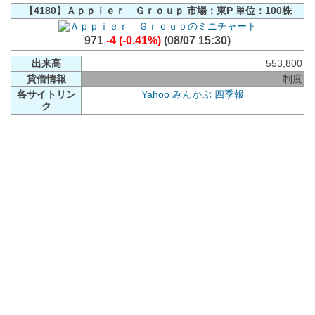
【4180】Ａｐｐｉｅｒ Ｇｒｏｕｐ 市場：東P 単位：100株
971
-4 (-0.41%)
(08/07 15:30)
出来高
553,800
貸借情報
制度
各サイトリン
Yahoo
みんかぶ
四季報
ク