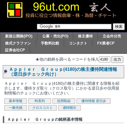
新規公開株(IPO)
公募・売出(PO)
株主優待
立会外分売
株式クラファン
手数料比較
コンタクト
FX業者CP
証券会社CP
★他の銘柄を調べる⇒コードを挿入
Ａｐｐｉｅｒ Ｇｒｏｕｐ(4180)の株主優待関連情報
（逆日歩チェック向け）
Ａｐｐｉｅｒ Ｇｒｏｕｐ(4180)の株主優待に関連する情報を紹
介します。優待タダ取り（クロス取引）にかかる逆日歩や信用規
制情報のチェックにお使いください。
基本情報
時系列
信用取組
優待情報
逆日歩
一般売残
クロスコスト
適時開示
Ａｐｐｉｅｒ Ｇｒｏｕｐの銘柄基本情報