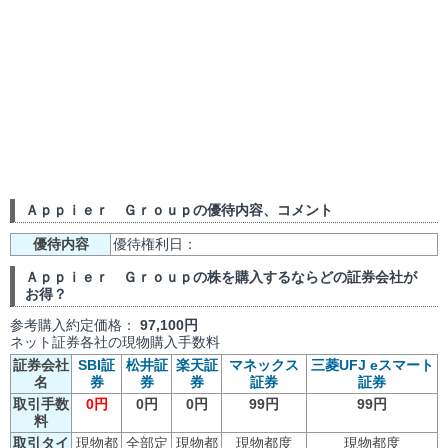
Ａｐｐｉｅｒ Ｇｒｏｕｐの優待内容、コメント
優待内容
優待権利日：
Ａｐｐｉｅｒ Ｇｒｏｕｐの株を購入するならどの証券会社が
お得？
参考購入約定価格：
97,100円
ネット証券各社の現物購入手数料
証券会社
SBI証
松井証
楽天証
マネックス
三菱UFJ eスマート
名
券
券
券
証券
証券
取引手数
0円
0円
0円
99円
99円
料
取引タイ
現物都
全部定
現物都
現物都度
現物都度