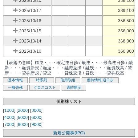
2025/10/20
338,100
2025/10/17
339,100
2025/10/16
356,500
2025/10/15
356,000
2025/10/14
368,300
2025/10/10
360,900
【表題の意味】確逆・・・確定逆日歩 / 最逆・・・最高逆日歩 / 融
新・・・融資新規 / 融返・・・融資返済 / 融残・・・融資残高 / 貸
新・・・貸株新規 / 貸返・・・貸株返済 / 貸残・・・貸株残高
基本情報
時系列
信用取組
優待情報
逆日歩
一般売残
クロスコスト
適時開示
個別株リスト
[
1000
] [
2000
] [
3000
]
[
4000
] [
5000
] [
6000
]
[
7000
] [
8000
] [
9000
]
新規公開株(IPO)