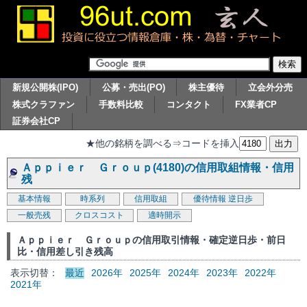
新規公開株(IPO)
公募・売出(PO)
株主優待
立会外分売
株式クラファン
手数料比較
コンタクト
FX業者CP
証券会社CP
★他の銘柄を調べる⇒コードを挿入
Ａｐｐｉｅｒ Ｇｒｏｕｐ(4180)の信用取組情報・信用
残
基本情報
時系列
信用取組
優待情報
逆日歩
一般売残
クロスコスト
適時開示
Ａｐｐｉｅｒ Ｇｒｏｕｐの信用取引情報・確定逆日歩・前日
比・信用差し引き残高
表示切替：
最近
2026年
2025年
2024年
2023年
2022年
2021年