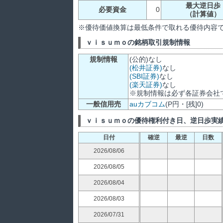
最大逆日歩
必要資金
0
（計算値）
※優待価値換算は最低条件で取れる優待内容
ｖｉｓｕｍｏの銘柄取引規制情報
規制情報
(公的)なし
(松井証券)
なし
(SBI証券)
なし
(楽天証券)
なし
※規制情報は必ず各証券会社
一般信用売
auカブコム
(P円・[残]0)
ｖｉｓｕｍｏの優待権利付き日、逆日歩実績
日付
確逆
最逆
日数
2026/08/06
2026/08/05
2026/08/04
2026/08/03
2026/07/31