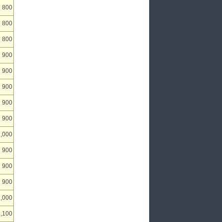
800
800
800
900
900
900
900
900
1,000
900
900
900
1,000
1,100