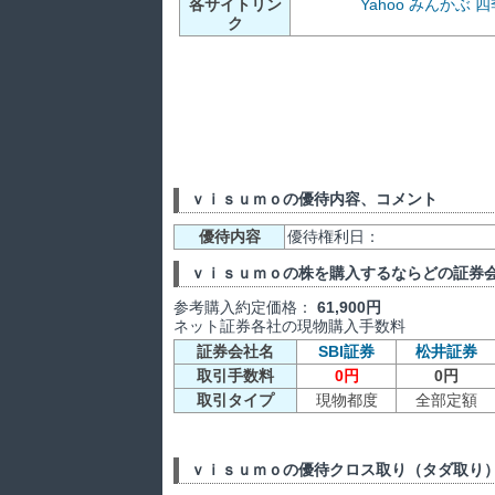
各サイトリン
Yahoo
みんかぶ
四
ク
ｖｉｓｕｍｏの優待内容、コメント
優待内容
優待権利日：
ｖｉｓｕｍｏの株を購入するならどの証券
参考購入約定価格：
61,900円
ネット証券各社の現物購入手数料
証券会社名
SBI証券
松井証券
取引手数料
0円
0円
取引タイプ
現物都度
全部定額
ｖｉｓｕｍｏの優待クロス取り（タダ取り