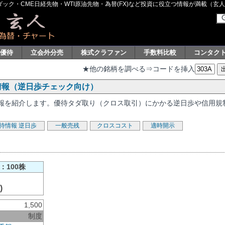
ク・CME日経先物・WTI原油先物・為替(FX)など投資に役立つ情報が満載（玄人グル
主優待
立会外分売
株式クラファン
手数料比較
コンタク
★他の銘柄を調べる⇒コードを挿入
連情報（逆日歩チェック向け）
る情報を紹介します。優待タダ取り（クロス取引）にかかる逆日歩や信用規
待情報
逆日歩
一般売残
クロスコスト
適時開示
：100株
)
1,500
制度