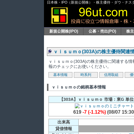
日本株・IPO（新規公開株）・株主優待・ダウ・ナスダッ
新規公開株(IPO)
公募・売出(PO)
株
ｖｉｓｕｍｏ(303A)の株主優待関
ｖｉｓｕｍｏ(303A)の株主優待に関連す
報のチェックにお使いください。
基本情報
時系列
信用取組
優
ｖｉｓｕｍｏの銘柄基本情報
【303A】ｖｉｓｕｍｏ 市場：東G 単位
619
-7 (-1.12%)
(08/07 15:30
出来高
貸借情報