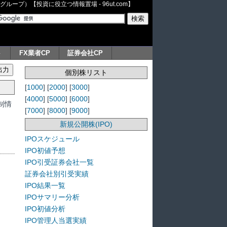
ープ）【投資に役立つ情報置場 - 96ut.com】
ト
FX業者CP
証券会社CP
個別株リスト
[
1000
] [
2000
] [
3000
]
[
4000
] [
5000
] [
6000
]
制情
[
7000
] [
8000
] [
9000
]
新規公開株(IPO)
IPOスケジュール
IPO初値予想
IPO引受証券会社一覧
証券会社別引受実績
IPO結果一覧
IPOサマリー分析
IPO初値分析
IPO管理人当選実績