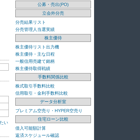
公募・売出(PO)
立会外分売
分売結果リスト
分売管理人当選実績
株主優待
株主優待リスト出力機
株主優待・主な日程
一般信用売建て銘柄
株主優待取得戦績
手数料関係比較
株式取引手数料比較
信用取引・金利手数料比較
データ分析室
プレミアム空売り・HYPER空売り
住宅ローン比較
たい
借入可能額計算
返済スケジュール確認