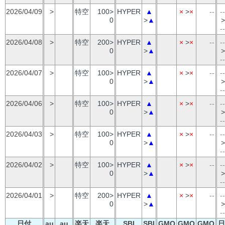
2026/04/09
>
特空
100>
HYPER
▲
×
>
×
--
--
0
>
▲
>
--
2026/04/08
>
特空
200>
HYPER
▲
×
>
×
--
--
0
>
▲
>
--
2026/04/07
>
特空
100>
HYPER
▲
×
>
×
--
--
0
>
▲
>
--
2026/04/06
>
特空
100>
HYPER
▲
×
>
×
--
--
0
>
▲
>
--
2026/04/03
>
特空
100>
HYPER
▲
×
>
×
--
--
0
>
▲
>
--
2026/04/02
>
特空
100>
HYPER
▲
×
>
×
--
--
0
>
▲
>
--
2026/04/01
>
特空
200>
HYPER
▲
×
>
×
--
--
0
>
▲
>
--
日付
au
au
楽天
楽天
SBI
SBI
GMO
GMO
GMO
日