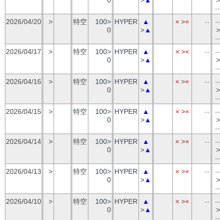
--
2026/04/20
>
特空
100>
HYPER
▲
×
>
×
--
--
0
>
▲
>
--
2026/04/17
>
特空
100>
HYPER
▲
×
>
×
--
--
0
>
▲
>
--
2026/04/16
>
特空
100>
HYPER
▲
×
>
×
--
--
0
>
▲
>
--
2026/04/15
>
特空
100>
HYPER
▲
×
>
×
--
--
0
>
▲
>
--
2026/04/14
>
特空
100>
HYPER
▲
×
>
×
--
--
0
>
▲
>
--
2026/04/13
>
特空
100>
HYPER
▲
×
>
×
--
--
0
>
▲
>
--
2026/04/10
>
特空
100>
HYPER
▲
×
>
×
--
--
0
>
▲
>
--