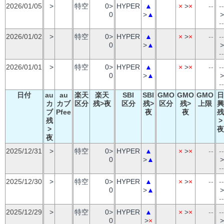
2026/01/05
>
特空
0>
HYPER
▲
×
>
×
--
--
0
>
▲
>
--
2026/01/02
>
特空
0>
HYPER
▲
×
>
×
--
--
0
>
▲
>
--
2026/01/01
>
特空
0>
HYPER
▲
×
>
×
--
--
0
>
▲
>
--
日付
au
au
楽天
楽天
SBI
SBI
GMO
GMO
GMO
日
カ
カブ
区分
残>夜
区分
残>
区分
残>
上限
興
ブ
Pfee
夜
夜
残
残
>
>
夜
夜
2025/12/31
>
特空
0>
HYPER
▲
×
>
×
--
--
0
>
▲
>
--
2025/12/30
>
特空
0>
HYPER
▲
×
>
×
--
--
0
>
▲
>
--
2025/12/29
>
特空
0>
HYPER
▲
×
>
×
--
--
0
>
×
>