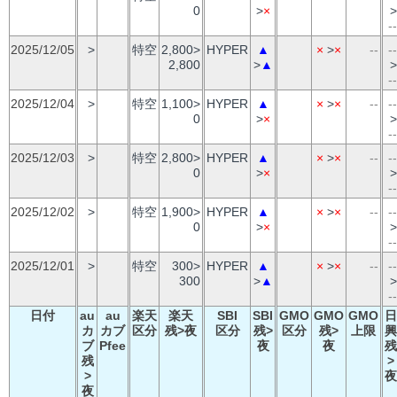
0
>
×
>
--
2025/12/05
>
特空
2,800>
HYPER
▲
×
>
×
--
--
2,800
>
▲
>
--
2025/12/04
>
特空
1,100>
HYPER
▲
×
>
×
--
--
0
>
×
>
--
2025/12/03
>
特空
2,800>
HYPER
▲
×
>
×
--
--
0
>
×
>
--
2025/12/02
>
特空
1,900>
HYPER
▲
×
>
×
--
--
0
>
×
>
--
2025/12/01
>
特空
300>
HYPER
▲
×
>
×
--
--
300
>
▲
>
--
日付
au
au
楽天
楽天
SBI
SBI
GMO
GMO
GMO
日
カ
カブ
区分
残>夜
区分
残>
区分
残>
上限
興
ブ
Pfee
夜
夜
残
残
>
>
夜
夜