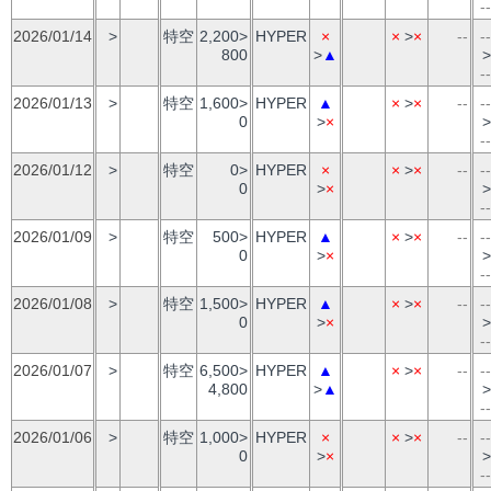
--
2026/01/14
>
特空
2,200>
HYPER
×
×
>
×
--
--
800
>
▲
>
--
2026/01/13
>
特空
1,600>
HYPER
▲
×
>
×
--
--
0
>
×
>
--
2026/01/12
>
特空
0>
HYPER
×
×
>
×
--
--
0
>
×
>
--
2026/01/09
>
特空
500>
HYPER
▲
×
>
×
--
--
0
>
×
>
--
2026/01/08
>
特空
1,500>
HYPER
▲
×
>
×
--
--
0
>
×
>
--
2026/01/07
>
特空
6,500>
HYPER
▲
×
>
×
--
--
4,800
>
▲
>
--
2026/01/06
>
特空
1,000>
HYPER
×
×
>
×
--
--
0
>
×
>
--