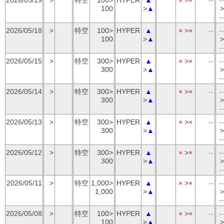
100
>
▲
>
--
2026/05/18
>
特空
100>
HYPER
▲
×
>
×
--
--
100
>
▲
>
--
2026/05/15
>
特空
300>
HYPER
▲
×
>
×
--
--
300
>
▲
>
--
2026/05/14
>
特空
300>
HYPER
▲
×
>
×
--
--
300
>
▲
>
--
2026/05/13
>
特空
300>
HYPER
▲
×
>
×
--
--
300
>
▲
>
--
2026/05/12
>
特空
300>
HYPER
▲
×
>
×
--
--
300
>
▲
>
--
2026/05/11
>
特空
1,000>
HYPER
▲
×
>
×
--
--
1,000
>
▲
>
--
2026/05/08
>
特空
100>
HYPER
▲
×
>
×
--
--
100
>
▲
>