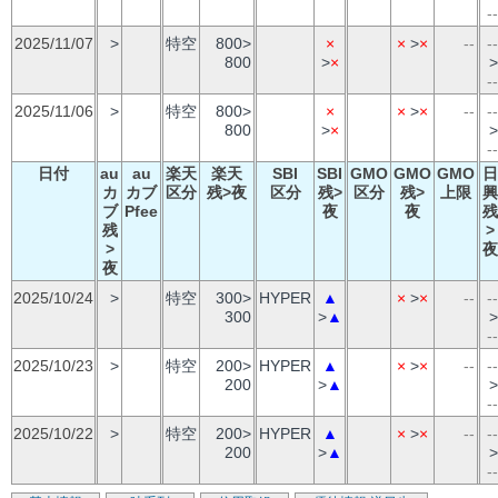
--
2025/11/07
>
特空
800>
×
×
>
×
--
--
800
>
×
>
--
2025/11/06
>
特空
800>
×
×
>
×
--
--
800
>
×
>
--
日付
au
au
楽天
楽天
SBI
SBI
GMO
GMO
GMO
日
カ
カブ
区分
残>夜
区分
残>
区分
残>
上限
興
ブ
Pfee
夜
夜
残
残
>
>
夜
夜
2025/10/24
>
特空
300>
HYPER
▲
×
>
×
--
--
300
>
▲
>
--
2025/10/23
>
特空
200>
HYPER
▲
×
>
×
--
--
200
>
▲
>
--
2025/10/22
>
特空
200>
HYPER
▲
×
>
×
--
--
200
>
▲
>
--