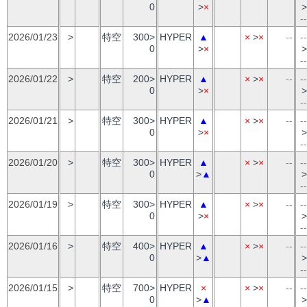
0
>
×
>
--
2026/01/23
>
特空
300>
HYPER
▲
×
>
×
--
--
0
>
×
>
--
2026/01/22
>
特空
200>
HYPER
▲
×
>
×
--
--
0
>
×
>
--
2026/01/21
>
特空
300>
HYPER
▲
×
>
×
--
--
0
>
×
>
--
2026/01/20
>
特空
300>
HYPER
▲
×
>
×
--
--
0
>
▲
>
--
2026/01/19
>
特空
300>
HYPER
▲
×
>
×
--
--
0
>
×
>
--
2026/01/16
>
特空
400>
HYPER
▲
×
>
×
--
--
0
>
▲
>
--
2026/01/15
>
特空
700>
HYPER
×
×
>
×
--
--
0
>
▲
>