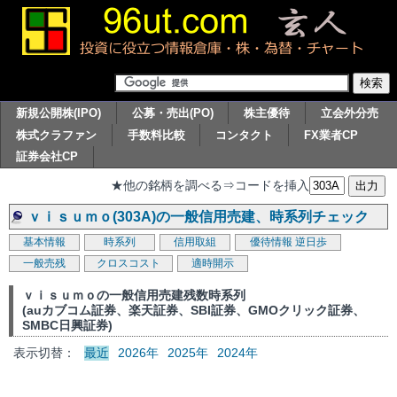
新規公開株(IPO)
公募・売出(PO)
株主優待
立会外分売
株式クラファン
手数料比較
コンタクト
FX業者CP
証券会社CP
★他の銘柄を調べる⇒コードを挿入
ｖｉｓｕｍｏ(303A)の一般信用売建、時系列チェック
基本情報
時系列
信用取組
優待情報
逆日歩
一般売残
クロスコスト
適時開示
ｖｉｓｕｍｏの一般信用売建残数時系列
(auカブコム証券、楽天証券、SBI証券、GMOクリック証券、
SMBC日興証券)
表示切替：
最近
2026年
2025年
2024年