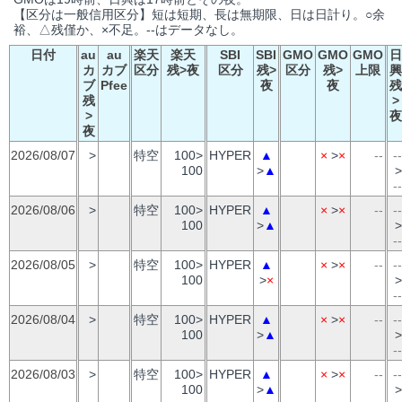
【区分は一般信用区分】短は短期、長は無期限、日は日計り。○余
裕、△残僅か、×不足。--はデータなし。
日付
au
au
楽天
楽天
SBI
SBI
GMO
GMO
GMO
日
カ
カブ
区分
残>夜
区分
残>
区分
残>
上限
興
ブ
Pfee
夜
夜
残
残
>
>
夜
夜
2026/08/07
>
特空
100>
HYPER
▲
×
>
×
--
--
100
>
▲
>
--
2026/08/06
>
特空
100>
HYPER
▲
×
>
×
--
--
100
>
▲
>
--
2026/08/05
>
特空
100>
HYPER
▲
×
>
×
--
--
100
>
×
>
--
2026/08/04
>
特空
100>
HYPER
▲
×
>
×
--
--
100
>
▲
>
--
2026/08/03
>
特空
100>
HYPER
▲
×
>
×
--
--
100
>
▲
>