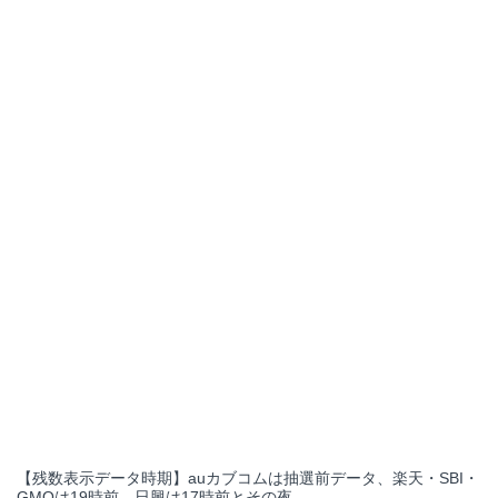
【残数表示データ時期】auカブコムは抽選前データ、楽天・SBI・
GMOは19時前、日興は17時前とその夜。