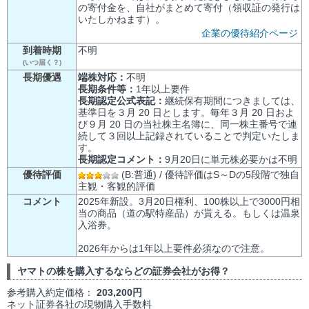
の寄付金を、自社がまとめて寄付（領収証の発行は
いたしかねます）。
企業の優待紹介ページ
到着時期
不明
(いつ届く？)
長期優遇
端株対応：
不明
長期条件等：
1年以上要件
長期認定公式表記：
継続保有期間につきましては、
基準日を３月 20 日とします。毎年３月 20 日およ
び９月 20 日の当社株主名簿に、同一株主番号で連
続して３回以上記録されていることで判定いたしま
す。
長期認定コメント：
9月20日に単元株必要かは不明
優待評価
(B:普通) / 優待評価はS～Dの5段階で独自
主観・客観的評価
コメント
2025年新設。3月20日権利、100株以上で3000円相
当の商品（道の駅特産品）が貰える。もしくは温泉
入浴券。
2026年からは1年以上要件必須なので注意。
ヤマトの株を購入するならどの証券会社がお得？
参考購入約定価格：
203,200円
ネット証券各社の現物購入手数料