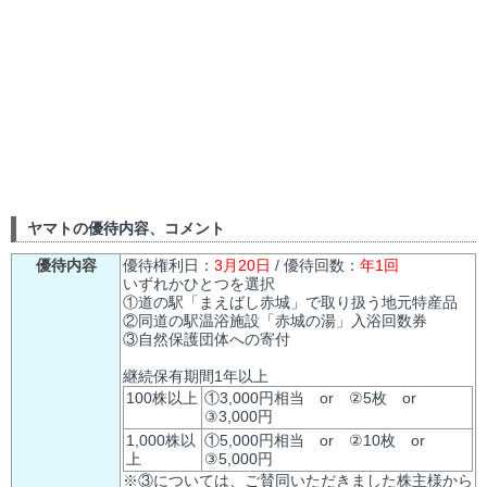
ヤマトの優待内容、コメント
優待内容
優待権利日：
3月20日
/ 優待回数：
年1回
いずれかひとつを選択
①道の駅「まえばし赤城」で取り扱う地元特産品
②同道の駅温浴施設「赤城の湯」入浴回数券
③自然保護団体への寄付
継続保有期間1年以上
100株以上
①3,000円相当 or ②5枚 or
③3,000円
1,000株以
①5,000円相当 or ②10枚 or
上
③5,000円
※③については、ご賛同いただきました株主様から