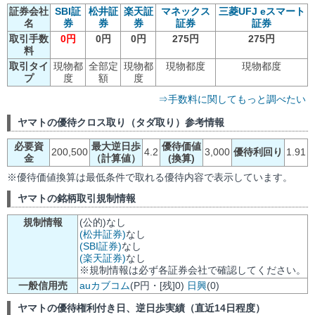
証券会社
SBI証
松井証
楽天証
マネックス
三菱UFJ eスマート
名
券
券
券
証券
証券
取引手数
0円
0円
0円
275円
275円
料
取引タイ
現物都
全部定
現物都
現物都度
現物都度
プ
度
額
度
⇒手数料に関してもっと調べたい
ヤマトの優待クロス取り（タダ取り）参考情報
必要資
最大逆日歩
優待価値
200,500
4.2
3,000
優待利回り
1.91
金
（計算値）
(換算)
※優待価値換算は最低条件で取れる優待内容で表示しています。
ヤマトの銘柄取引規制情報
規制情報
(公的)なし
(松井証券)
なし
(SBI証券)
なし
(楽天証券)
なし
※規制情報は必ず各証券会社で確認してください。
一般信用売
auカブコム
(P円・[残]0)
日興
(0)
ヤマトの優待権利付き日、逆日歩実績（直近14日程度）