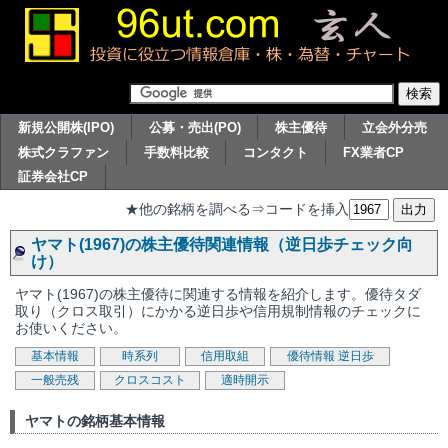
新規公開株(IPO)
公募・売出(PO)
株主優待
立会外分売
株式クラファン
手数料比較
コンタクト
FX業者CP
証券会社CP
★他の銘柄を調べる⇒コードを挿入
ヤマト(1967)の株主優待関連情報（逆日歩チェック向
け）
ヤマト(1967)の株主優待に関連する情報を紹介します。優待タダ
取り（クロス取引）にかかる逆日歩や信用規制情報のチェックに
お使いください。
基本情報
時系列
信用取組
優待情報
逆日歩
一般売残
クロスコスト
適時開示
ヤマトの銘柄基本情報