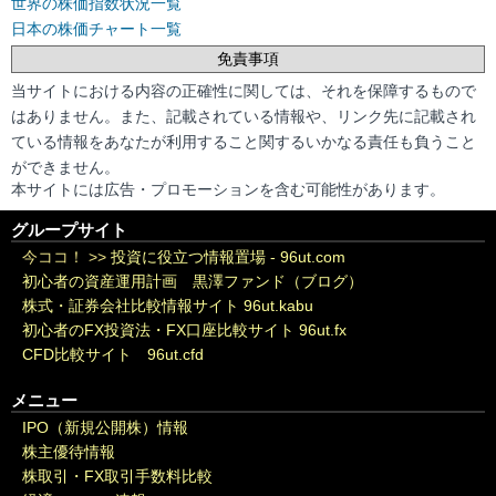
世界の株価指数状況一覧
日本の株価チャート一覧
免責事項
当サイトにおける内容の正確性に関しては、それを保障するもので
はありません。また、記載されている情報や、リンク先に記載され
ている情報をあなたが利用すること関するいかなる責任も負うこと
ができません。
本サイトには広告・プロモーションを含む可能性があります。
グループサイト
今ココ！ >>
投資に役立つ情報置場 - 96ut.com
初心者の資産運用計画 黒澤ファンド（ブログ）
株式・証券会社比較情報サイト 96ut.kabu
初心者のFX投資法・FX口座比較サイト 96ut.fx
CFD比較サイト 96ut.cfd
メニュー
IPO（新規公開株）情報
株主優待情報
株取引・FX取引手数料比較