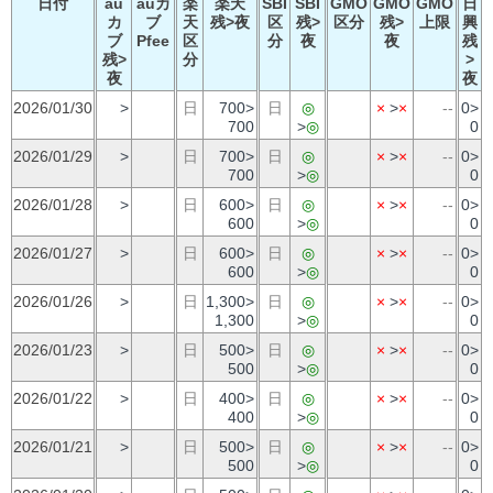
日付
au
auカ
楽
楽天
SBI
SBI
GMO
GMO
GMO
日
カ
ブ
天
残>夜
区
残>
区分
残>
上限
興
ブ
Pfee
区
分
夜
夜
残
残>
分
>
夜
夜
2026/01/30
>
日
700>
日
◎
×
>
×
--
0>
700
>
◎
0
2026/01/29
>
日
700>
日
◎
×
>
×
--
0>
700
>
◎
0
2026/01/28
>
日
600>
日
◎
×
>
×
--
0>
600
>
◎
0
2026/01/27
>
日
600>
日
◎
×
>
×
--
0>
600
>
◎
0
2026/01/26
>
日
1,300>
日
◎
×
>
×
--
0>
1,300
>
◎
0
2026/01/23
>
日
500>
日
◎
×
>
×
--
0>
500
>
◎
0
2026/01/22
>
日
400>
日
◎
×
>
×
--
0>
400
>
◎
0
2026/01/21
>
日
500>
日
◎
×
>
×
--
0>
500
>
◎
0