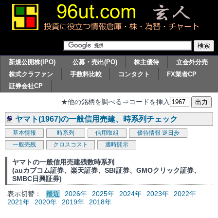
新規公開株(IPO)
公募・売出(PO)
株主優待
立会外分売
株式クラファン
手数料比較
コンタクト
FX業者CP
証券会社CP
★他の銘柄を調べる⇒コードを挿入
ヤマト(1967)の一般信用売建、時系列チェック
基本情報
時系列
信用取組
優待情報
逆日歩
一般売残
クロスコスト
適時開示
ヤマトの一般信用売建残数時系列
(auカブコム証券、楽天証券、SBI証券、GMOクリック証券、
SMBC日興証券)
表示切替：
最近
2026年
2025年
2024年
2023年
2022年
2021年
2020年
2019年
2018年