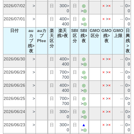
2026/07/02
>
日
300>
日
◎
×
>
×
--
0>
0
>
◎
0
2026/07/01
>
日
400>
日
◎
×
>
×
--
0>
400
>
◎
0
日付
au
auカ
楽
楽天
SBI
SBI
GMO
GMO
GMO
日
カ
ブ
天
残>夜
区
残>
区分
残>
上限
興
ブ
Pfee
区
分
夜
夜
残
残>
分
>
夜
夜
2026/06/30
>
日
400>
日
◎
×
>
×
--
0>
400
>
◎
0
2026/06/29
>
日
700>
日
◎
×
>
×
--
0>
700
>
◎
0
2026/06/26
>
日
400>
日
◎
×
>
×
--
0>
400
>
◎
0
2026/06/25
>
日
700>
日
◎
×
>
×
--
0>
700
>
◎
0
2026/06/24
>
日
300>
日
◎
×
>
×
--
0>
0
>
◎
0
2026/06/23
>
日
300>
日
▲
×
>
×
--
0>
0
>
◎
0