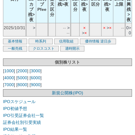
カ
ブ
天
残>夜
区
残>
区分
残>
上限
興
ブ
Pfee
区
分
夜
夜
残
残>
分
>
夜
夜
2025/10/31
>
--
>
×
×
>
×
--
0>
--
>
×
0
基本情報
時系列
信用取組
優待情報
逆日歩
一般売残
クロスコスト
適時開示
個別株リスト
[
1000
] [
2000
] [
3000
]
[
4000
] [
5000
] [
6000
]
[
7000
] [
8000
] [
9000
]
新規公開株(IPO)
IPOスケジュール
IPO初値予想
IPO引受証券会社一覧
証券会社別引受実績
IPO結果一覧