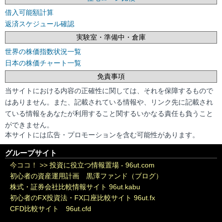
借入可能額計算
返済スケジュール確認
実験室・準備中・倉庫
世界の株価指数状況一覧
日本の株価チャート一覧
免責事項
当サイトにおける内容の正確性に関しては、それを保障するもので
はありません。また、記載されている情報や、リンク先に記載され
ている情報をあなたが利用すること関するいかなる責任も負うこと
ができません。
本サイトには広告・プロモーションを含む可能性があります。
グループサイト
今ココ！ >>
投資に役立つ情報置場 - 96ut.com
初心者の資産運用計画 黒澤ファンド（ブログ）
株式・証券会社比較情報サイト 96ut.kabu
初心者のFX投資法・FX口座比較サイト 96ut.fx
CFD比較サイト 96ut.cfd