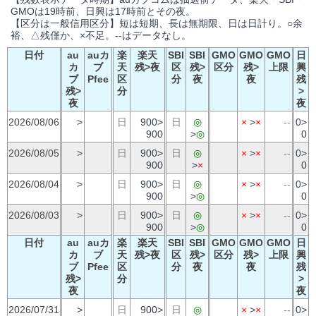
GMOは19時前、日興は17時前とその夜。
【区分は一般信用区分】短は短期、長は無期限、日は日計り。○余
裕、△残僅か、×不足。--はデータなし。
日付
au
auカ
楽
楽天
SBI
SBI
GMO
GMO
GMO
日
カ
ブ
天
残>夜
区
残>
区分
残>
上限
興
ブ
Pfee
区
分
夜
夜
残
残>
分
>
夜
夜
2026/08/06
>
日
900>
日
◎
×
>
×
--
0>
900
>
◎
0
2026/08/05
>
日
900>
日
◎
×
>
×
--
0>
900
>
×
0
2026/08/04
>
日
900>
日
◎
×
>
×
--
0>
900
>
◎
0
2026/08/03
>
日
900>
日
◎
×
>
×
--
0>
900
>
◎
0
日付
au
auカ
楽
楽天
SBI
SBI
GMO
GMO
GMO
日
カ
ブ
天
残>夜
区
残>
区分
残>
上限
興
ブ
Pfee
区
分
夜
夜
残
残>
分
>
夜
夜
2026/07/31
>
日
900>
日
◎
×
>
×
--
0>