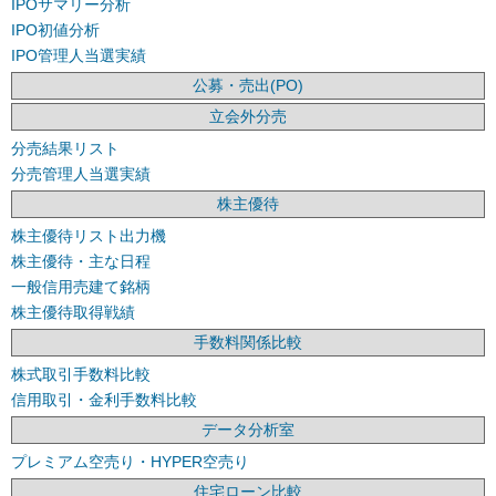
IPOサマリー分析
IPO初値分析
IPO管理人当選実績
公募・売出(PO)
立会外分売
分売結果リスト
分売管理人当選実績
株主優待
株主優待リスト出力機
株主優待・主な日程
一般信用売建て銘柄
株主優待取得戦績
手数料関係比較
株式取引手数料比較
信用取引・金利手数料比較
データ分析室
プレミアム空売り・HYPER空売り
住宅ローン比較