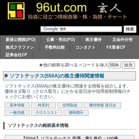
新規公開株(IPO)
公募・売出(PO)
株主優待
立会外分売
株式クラファン
手数料比較
コンタクト
FX業者CP
証券会社CP
★他の銘柄を調べる⇒コードを挿入
ソフトテックス(550A)の株主優待関連情報
ソフトテックス(550A)の株主優待に関連する情報を紹介します。
優待タダ取り（クロス取引）にかかる逆日歩や信用規制情報のチ
ェックにお使いください。
基本情報
時系列
信用取組
優待情報
逆日歩
一般売残
クロスコスト
適時開示
ソフトテックスの銘柄基本情報
【550A】ソフトテックス 市場：東S 単位：100株