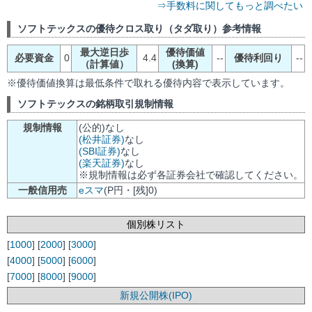
⇒手数料に関してもっと調べたい
ソフトテックスの優待クロス取り（タダ取り）参考情報
最大逆日歩
優待価値
必要資金
0
4.4
--
優待利回り
--
（計算値）
(換算)
※優待価値換算は最低条件で取れる優待内容で表示しています。
ソフトテックスの銘柄取引規制情報
規制情報
(公的)なし
(松井証券)
なし
(SBI証券)
なし
(楽天証券)
なし
※規制情報は必ず各証券会社で確認してください。
一般信用売
eスマ
(P円・[残]0)
個別株リスト
[
1000
] [
2000
] [
3000
]
[
4000
] [
5000
] [
6000
]
[
7000
] [
8000
] [
9000
]
新規公開株(IPO)