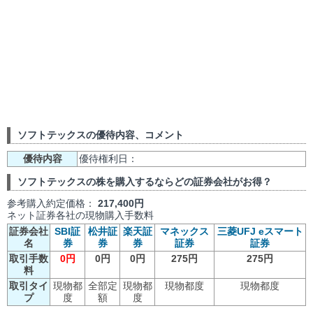
ソフトテックスの優待内容、コメント
優待内容
優待権利日：
ソフトテックスの株を購入するならどの証券会社がお得？
参考購入約定価格：
217,400円
ネット証券各社の現物購入手数料
証券会社
SBI証
松井証
楽天証
マネックス
三菱UFJ eスマート
名
券
券
券
証券
証券
取引手数
0円
0円
0円
275円
275円
料
取引タイ
現物都
全部定
現物都
現物都度
現物都度
プ
度
額
度