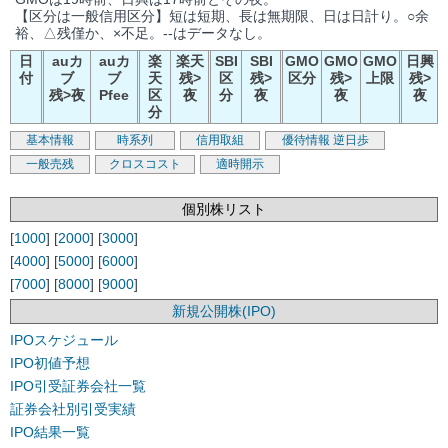
【区分は一般信用区分】短は短期、長は無期限、日は日計り。○余
裕、△残僅か、×不足。--はデータなし。
日
auカ
auカ
楽
楽天
SBI
SBI
GMO
GMO
GMO
日興
付
ブ
ブ
天
残>
区
残>
区分
残>
上限
残>
残>夜
Pfee
区
夜
分
夜
夜
夜
分
基本情報
時系列
信用取組
優待情報
逆日歩
一般売残
クロスコスト
適時開示
個別株リスト
[
1000
] [
2000
] [
3000
]
[
4000
] [
5000
] [
6000
]
[
7000
] [
8000
] [
9000
]
新規公開株(IPO)
IPOスケジュール
IPO初値予想
IPO引受証券会社一覧
証券会社別引受実績
IPO結果一覧