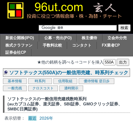
新規公開株(IPO)
公募・売出(PO)
株主優待
立会外分売
株式クラファン
手数料比較
コンタクト
FX業者CP
証券会社CP
★他の銘柄を調べる⇒コードを挿入
ソフトテックス(550A)の一般信用売建、時系列チェック
基本情報
時系列
信用取組
優待情報
逆日歩
一般売残
クロスコスト
適時開示
ソフトテックスの一般信用売建残数時系列
(auカブコム証券、楽天証券、SBI証券、GMOクリック証券、
SMBC日興証券)
表示切替：
最近
2026年