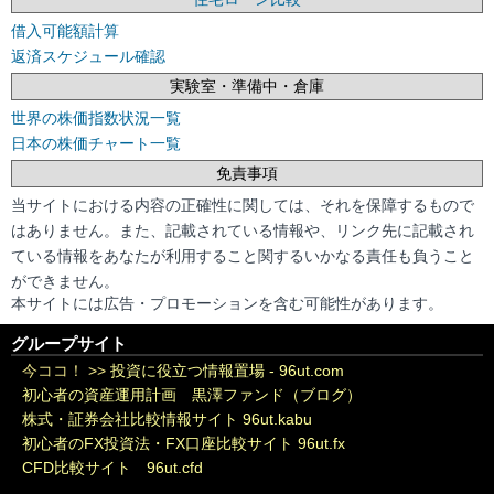
借入可能額計算
返済スケジュール確認
実験室・準備中・倉庫
世界の株価指数状況一覧
日本の株価チャート一覧
免責事項
当サイトにおける内容の正確性に関しては、それを保障するもので
はありません。また、記載されている情報や、リンク先に記載され
ている情報をあなたが利用すること関するいかなる責任も負うこと
ができません。
本サイトには広告・プロモーションを含む可能性があります。
グループサイト
今ココ！ >>
投資に役立つ情報置場 - 96ut.com
初心者の資産運用計画 黒澤ファンド（ブログ）
株式・証券会社比較情報サイト 96ut.kabu
初心者のFX投資法・FX口座比較サイト 96ut.fx
CFD比較サイト 96ut.cfd