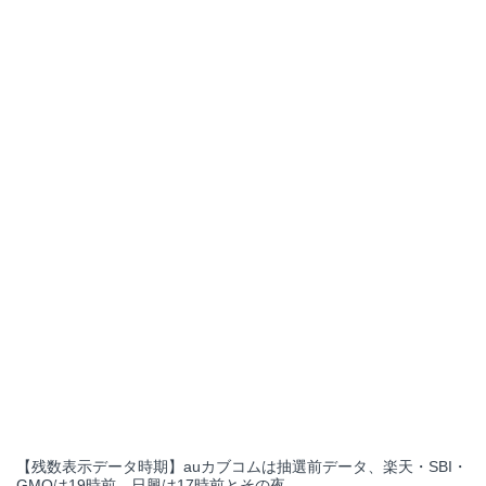
【残数表示データ時期】auカブコムは抽選前データ、楽天・SBI・
GMOは19時前、日興は17時前とその夜。