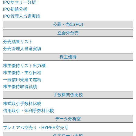
IPOサマリー分析
IPO初値分析
IPO管理人当選実績
公募・売出(PO)
立会外分売
分売結果リスト
分売管理人当選実績
株主優待
株主優待リスト出力機
株主優待・主な日程
一般信用売建て銘柄
株主優待取得戦績
手数料関係比較
株式取引手数料比較
信用取引・金利手数料比較
データ分析室
プレミアム空売り・HYPER空売り
住宅ローン比較