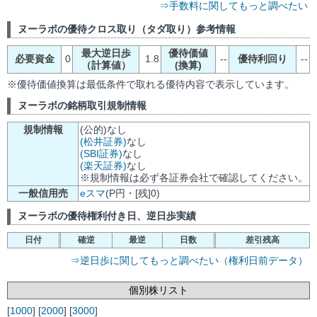
⇒手数料に関してもっと調べたい
ヌーラボの優待クロス取り（タダ取り）参考情報
最大逆日歩
優待価値
必要資金
0
1.8
--
優待利回り
--
（計算値）
(換算)
※優待価値換算は最低条件で取れる優待内容で表示しています。
ヌーラボの銘柄取引規制情報
規制情報
(公的)なし
(松井証券)
なし
(SBI証券)
なし
(楽天証券)
なし
※規制情報は必ず各証券会社で確認してください。
一般信用売
eスマ
(P円・[残]0)
ヌーラボの優待権利付き日、逆日歩実績
日付
確逆
最逆
日数
差引残高
⇒逆日歩に関してもっと調べたい（権利日前データ）
個別株リスト
[
1000
] [
2000
] [
3000
]