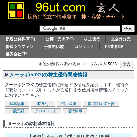
新規公開株(IPO)
公募・売出(PO)
株主優待
立会外分売
株式クラファン
手数料比較
コンタクト
FX業者CP
証券会社CP
★他の銘柄を調べる⇒コードを挿入
ヌーラボ(5033)の株主優待関連情報
ヌーラボ(5033)の株主優待に関連する情報を紹介します。優待タ
ダ取り（クロス取引）にかかる逆日歩や信用規制情報のチェック
にお使いください。
基本情報
時系列
信用取組
優待情報
逆日歩
一般売残
クロスコスト
適時開示
ヌーラボの銘柄基本情報
【5033】ヌーラボ 市場：東G 単位：100株