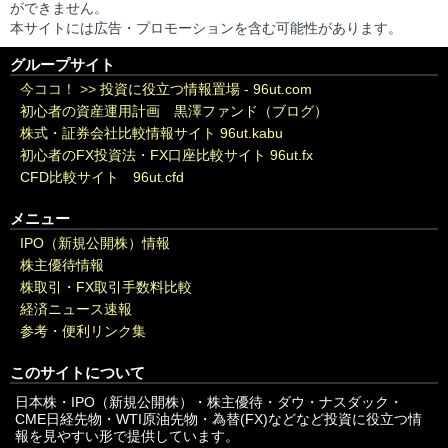
ができません。
本サイトには広告・プロモーションを含む可能性があります。
グループサイト
今ココ！ >>
投資に役立つ情報置場 - 96ut.com
初心者の資産運用計画 黒澤ファンド（ブログ）
株式・証券会社比較情報サイト 96ut.kabu
初心者のFX投資法・FX口座比較サイト 96ut.fx
CFD比較サイト 96ut.cfd
メニュー
IPO（新規公開株）情報
株主優待情報
株取引・FX取引手数料比較
経済ニュース速報
参考・便利リンク集
このサイトについて
日本株・IPO（新規公開株）・株主優待・ダウ・ナスダック・
CME日経先物・WTI原油先物・為替(FX)などなど投資に役立つ情
報を見やすい形で提供しています。