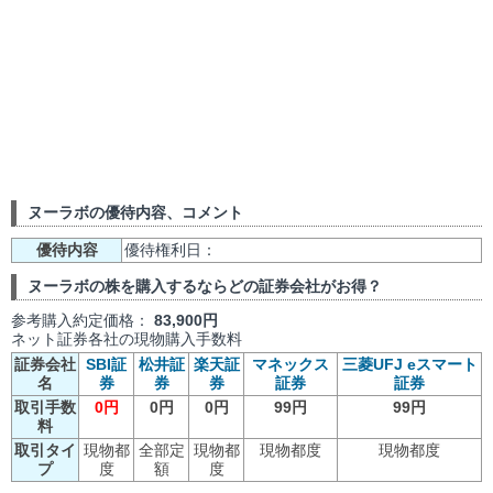
ヌーラボの優待内容、コメント
優待内容
優待権利日：
ヌーラボの株を購入するならどの証券会社がお得？
参考購入約定価格：
83,900円
ネット証券各社の現物購入手数料
証券会社
SBI証
松井証
楽天証
マネックス
三菱UFJ eスマート
名
券
券
券
証券
証券
取引手数
0円
0円
0円
99円
99円
料
取引タイ
現物都
全部定
現物都
現物都度
現物都度
プ
度
額
度