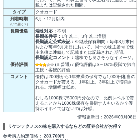
載または記録された期間。
タイプ
クオカード
到着時期
6月・12月以内
(いつ届く？)
長期優遇
端株対応：
不明
長期条件等：
1年以上、3年以上増額
長期認定公式表記：
※継続保有期間：毎年3月末日
および毎年9月末日において、同一の株主番号で株
主名簿に連続して記載または記録された期間。
長期認定コメント：
端株でも良さそうなイメージ。
優待評価
(B:普通) / 優待評価はS～Dの5段階で独自
主観・客観的評価
コメント
優待は200株から1年未満の保有でも1,000円相当の
クオカードが貰える。1年以上、3年以上で増額さ
れる。増額幅は低め。
むしろ1000株で5000円分なので、比例レベルで貰
えることから1000株保有を目指す人もいるか？優
待ホイホイではないのは好感。
情報更新日：2026年03月08日
リケンテクノスの株を購入するならどの証券会社がお得？
参考購入約定価格：
283,700円