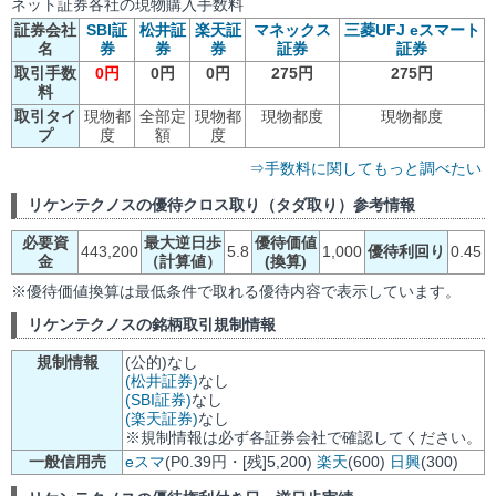
ネット証券各社の現物購入手数料
証券会社
SBI証
松井証
楽天証
マネックス
三菱UFJ eスマート
名
券
券
券
証券
証券
取引手数
0円
0円
0円
275円
275円
料
取引タイ
現物都
全部定
現物都
現物都度
現物都度
プ
度
額
度
⇒手数料に関してもっと調べたい
リケンテクノスの優待クロス取り（タダ取り）参考情報
必要資
最大逆日歩
優待価値
443,200
5.8
1,000
優待利回り
0.45
金
（計算値）
(換算)
※優待価値換算は最低条件で取れる優待内容で表示しています。
リケンテクノスの銘柄取引規制情報
規制情報
(公的)なし
(松井証券)
なし
(SBI証券)
なし
(楽天証券)
なし
※規制情報は必ず各証券会社で確認してください。
一般信用売
eスマ
(P0.39円・[残]5,200)
楽天
(600)
日興
(300)