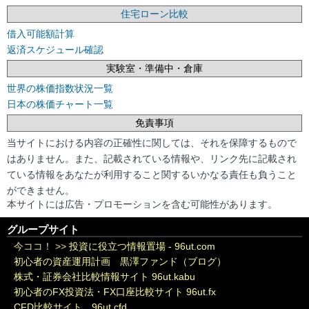
住宅ローン比較
借入可能額計算
返済スケジュール確認
実験室・準備中・倉庫
世界の株価指数状況一覧
日本の株価チャート一覧
免責事項
当サイトにおける内容の正確性に関しては、それを保障するもので
はありません。また、記載されている情報や、リンク先に記載され
ている情報をあなたが利用すること関するいかなる責任も負うこと
ができません。
本サイトには広告・プロモーションを含む可能性があります。
グループサイト
今ココ！ >>
投資に役立つ情報置場 - 96ut.com
初心者の資産運用計画 黒澤ファンド（ブログ）
株式・証券会社比較情報サイト 96ut.kabu
初心者のFX投資法・FX口座比較サイト 96ut.fx
CFD比較サイト 96ut.cfd