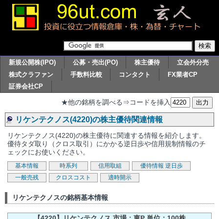
新規公開株(IPO)
公募・売出(PO)
株主優待
立会外分売
株式クラファン
手数料比較
コンタクト
FX業者CP
証券会社CP
★他の銘柄を調べる⇒コードを挿入
リケンテクノス(4220)の株主優待関連情報
リケンテクノス(4220)の株主優待に関連する情報を紹介します。
優待タダ取り（クロス取引）にかかる逆日歩や信用規制情報のチ
ェックにお使いください。
基本情報
時系列
信用取組
優待情報
逆日歩
一般売残
クロスコスト
適時開示
リケンテクノスの銘柄基本情報
【4220】リケンテクノス 市場：東P 単位：100株