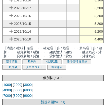
2025/10/20
5,300
2025/10/17
5,200
2025/10/16
5,200
2025/10/15
5,200
2025/10/14
5,200
2025/10/10
4,400
【表題の意味】確逆・・・確定逆日歩 / 最逆・・・最高逆日歩 / 融
新・・・融資新規 / 融返・・・融資返済 / 融残・・・融資残高 / 貸
新・・・貸株新規 / 貸返・・・貸株返済 / 貸残・・・貸株残高
基本情報
時系列
信用取組
優待情報
逆日歩
一般売残
クロスコスト
適時開示
個別株リスト
[
1000
] [
2000
] [
3000
]
[
4000
] [
5000
] [
6000
]
[
7000
] [
8000
] [
9000
]
新規公開株(IPO)