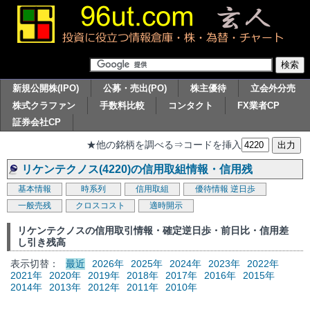
新規公開株(IPO)
公募・売出(PO)
株主優待
立会外分売
株式クラファン
手数料比較
コンタクト
FX業者CP
証券会社CP
★他の銘柄を調べる⇒コードを挿入
リケンテクノス(4220)の信用取組情報・信用残
基本情報
時系列
信用取組
優待情報
逆日歩
一般売残
クロスコスト
適時開示
リケンテクノスの信用取引情報・確定逆日歩・前日比・信用差
し引き残高
表示切替：
最近
2026年
2025年
2024年
2023年
2022年
2021年
2020年
2019年
2018年
2017年
2016年
2015年
2014年
2013年
2012年
2011年
2010年