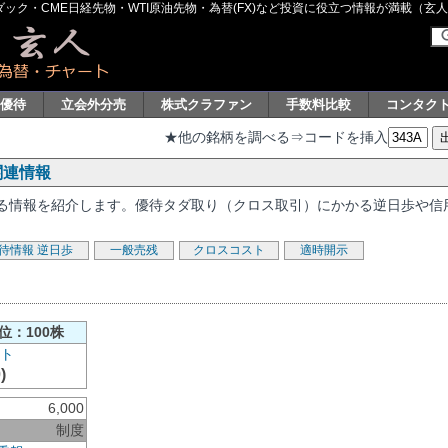
ク・CME日経先物・WTI原油先物・為替(FX)など投資に役立つ情報が満載（玄人グル
主優待
立会外分売
株式クラファン
手数料比較
コンタク
★他の銘柄を調べる⇒コードを挿入
関連情報
連する情報を紹介します。優待タダ取り（クロス取引）にかかる逆日歩や信
待情報
逆日歩
一般売残
クロスコスト
適時開示
位：100株
)
6,000
制度