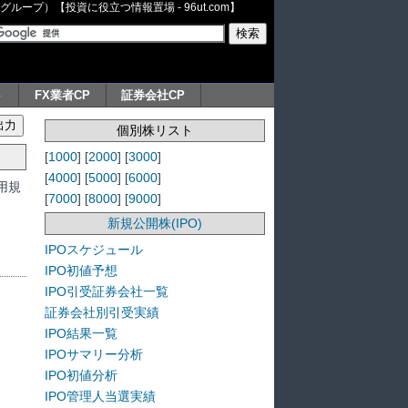
ープ）【投資に役立つ情報置場 - 96ut.com】
ト
FX業者CP
証券会社CP
個別株リスト
[
1000
] [
2000
] [
3000
]
[
4000
] [
5000
] [
6000
]
用規
[
7000
] [
8000
] [
9000
]
新規公開株(IPO)
IPOスケジュール
IPO初値予想
IPO引受証券会社一覧
証券会社別引受実績
IPO結果一覧
IPOサマリー分析
IPO初値分析
IPO管理人当選実績