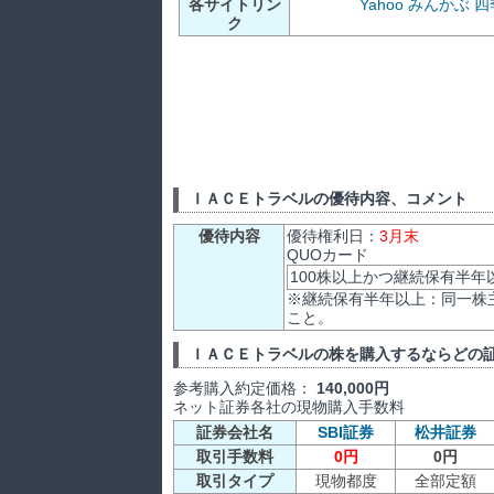
各サイトリン
Yahoo
みんかぶ
四
ク
ＩＡＣＥトラベルの優待内容、コメント
優待内容
優待権利日：
3月末
QUOカード
100株以上かつ継続保有半年
※継続保有半年以上：同一株
こと。
ＩＡＣＥトラベルの株を購入するならどの
参考購入約定価格：
140,000円
ネット証券各社の現物購入手数料
証券会社名
SBI証券
松井証券
取引手数料
0円
0円
取引タイプ
現物都度
全部定額