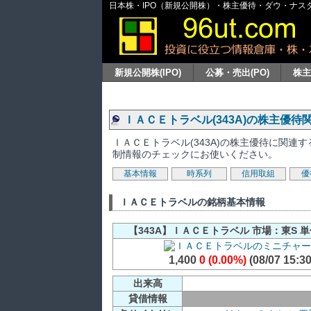
日本株・IPO（新規公開株）・株主優待・ダウ・ナスダッ
新規公開株(IPO)
公募・売出(PO)
株
ＩＡＣＥトラベル(343A)の株主優待
ＩＡＣＥトラベル(343A)の株主優待に関
制情報のチェックにお使いください。
基本情報
時系列
信用取組
優
ＩＡＣＥトラベルの銘柄基本情報
【343A】ＩＡＣＥトラベル 市場：東S 単
1,400
0 (0.00%)
(08/07 15:30
出来高
貸借情報