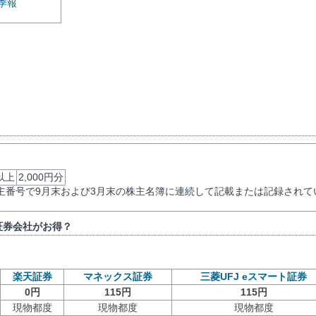
季報
以上
2,000円分
主番号で9月末および3月末の株主名簿に連続して記載または記録されて
証券会社がお得？
楽天証券
マネックス証券
三菱UFJ eスマート証券
0円
115円
115円
現物都度
現物都度
現物都度