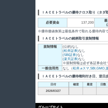
ＩＡＣＥトラベルの優待クロス取り（タダ
最
必要資金
137,200
（
※優待価値換算は最低条件で取れる優待内容
ＩＡＣＥトラベルの銘柄取引規制情報
規制情報
(公的)なし
(松井証券)
なし
(SBI証券)
なし
(楽天証券)
なし
※規制情報は必ず各証券会社
一般信用売
なし（
松井
,
eスマ
,
SBI
,
GMO
,
ＩＡＣＥトラベルの優待権利付き日、逆日
日付
確逆
最逆
日数
2026/03/27
グループサイト