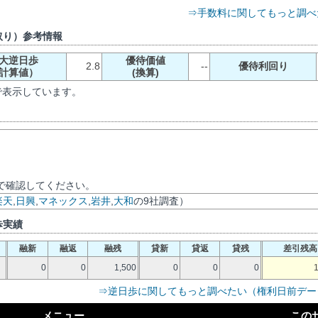
⇒手数料に関してもっと調べ
取り）参考情報
大逆日歩
優待価値
2.8
--
優待利回り
計算値）
(換算)
で表示しています。
で確認してください。
楽天
,
日興
,
マネックス
,
岩井
,
大和
の9社調査）
歩実績
融新
融返
融残
貸新
貸返
貸残
差引残高
0
0
1,500
0
0
0
⇒逆日歩に関してもっと調べたい（権利日前デー
メニュー
この