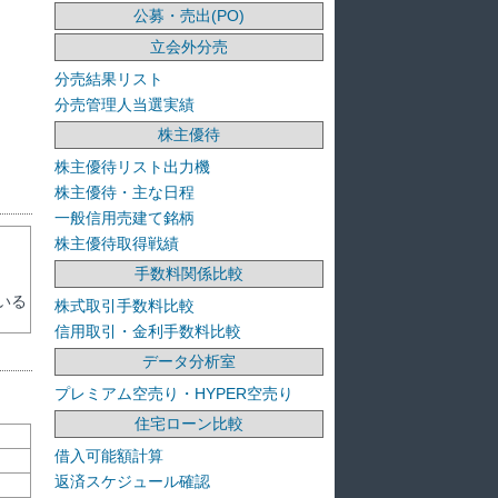
公募・売出(PO)
立会外分売
分売結果リスト
分売管理人当選実績
株主優待
株主優待リスト出力機
株主優待・主な日程
一般信用売建て銘柄
株主優待取得戦績
手数料関係比較
いる
株式取引手数料比較
信用取引・金利手数料比較
データ分析室
プレミアム空売り・HYPER空売り
住宅ローン比較
借入可能額計算
返済スケジュール確認