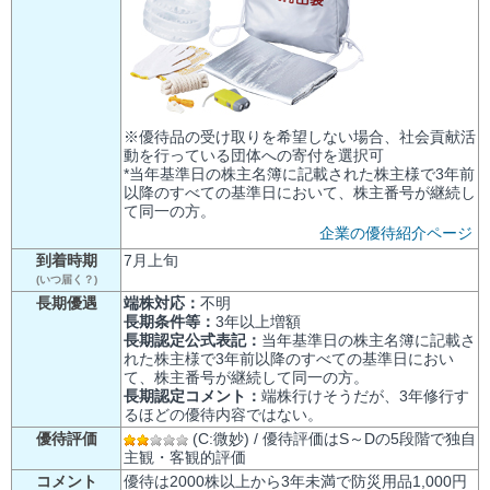
※優待品の受け取りを希望しない場合、社会貢献活
動を行っている団体への寄付を選択可
*当年基準日の株主名簿に記載された株主様で3年前
以降のすべての基準日において、株主番号が継続し
て同一の方。
企業の優待紹介ページ
到着時期
7月上旬
(いつ届く？)
長期優遇
端株対応：
不明
長期条件等：
3年以上増額
長期認定公式表記：
当年基準日の株主名簿に記載さ
れた株主様で3年前以降のすべての基準日におい
て、株主番号が継続して同一の方。
長期認定コメント：
端株行けそうだが、3年修行す
るほどの優待内容ではない。
優待評価
(C:微妙) / 優待評価はS～Dの5段階で独自
主観・客観的評価
コメント
優待は2000株以上から3年未満で防災用品1,000円