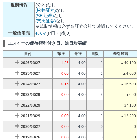
規制情報
(公的)なし
(松井証券)
なし
(SBI証券)
なし
(楽天証券)
なし
※規制情報は必ず各証券会社で確認してください。
一般信用売
eスマ
(P円・[残]0)
エスイーの優待権利付き日、逆日歩実績
日付
確逆
最逆
日数
差引残高
2026/03/27
1.25
4.00
1
▲40,100
2025/03/27
0.00
4.00
1
▲4,600
2024/03/27
0.15
4.00
3
▲16,500
2023/03/29
0.00
4.00
3
▲600
2022/03/29
37,100
2021/03/29
0.00
4.00
1
▲12,200
2020/03/27
0.00
4.00
0
0
2019/03/26
0.00
4.00
0
0