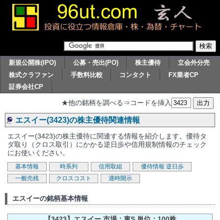
新規公開株(IPO)
公募・売出(PO)
株主優待
立会外分売
株式クラファン
手数料比較
コンタクト
FX業者CP
証券会社CP
★他の銘柄を調べる⇒コードを挿入
エスイー(3423)の株主優待関連情報
エスイー(3423)の株主優待に関連する情報を紹介します。優待タ
ダ取り（クロス取引）にかかる逆日歩や信用規制情報のチェック
にお使いください。
基本情報
時系列
信用取組
優待情報
逆日歩
一般売残
クロスコスト
適時開示
エスイーの銘柄基本情報
【3423】エスイー 市場：東S 単位：100株