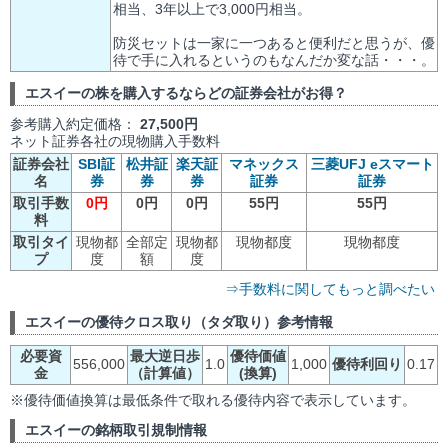
相当、3年以上で3,000円相当。
防災セットは一家に一つあると便利だと思うが、優
待で手に入れるというのもなんだか変な話・・・。
エスイーの株を購入するならどの証券会社がお得？
参考購入約定価格：
27,500円
ネット証券各社の現物購入手数料
証券会社
SBI証
松井証
楽天証
マネックス
三菱UFJ eスマート
名
券
券
券
証券
証券
取引手数
0円
0円
0円
55円
55円
料
取引タイ
現物都
全部定
現物都
現物都度
現物都度
プ
度
額
度
⇒手数料に関してもっと調べたい
エスイーの優待クロス取り（タダ取り）参考情報
必要資
最大逆日歩
優待価値
556,000
1.0
1,000
優待利回り
0.17
金
（計算値）
(換算)
※優待価値換算は最低条件で取れる優待内容で表示しています。
エスイーの銘柄取引規制情報