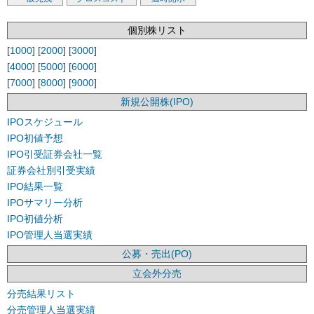
個別株リスト
[
1000
] [
2000
] [
3000
]
[
4000
] [
5000
] [
6000
]
[
7000
] [
8000
] [
9000
]
新規公開株(IPO)
IPOスケジュール
IPO初値予想
IPO引受証券会社一覧
証券会社別引受実績
IPO結果一覧
IPOサマリー分析
IPO初値分析
IPO管理人当選実績
公募・売出(PO)
立会外分売
分売結果リスト
分売管理人当選実績