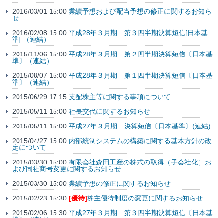
2016/03/01 15:00
業績予想および配当予想の修正に関するお知ら
せ
2016/02/08 15:00
平成28年３月期 第３四半期決算短信[日本基
準] （連結）
2015/11/06 15:00
平成28年３月期 第２四半期決算短信〔日本基
準〕（連結）
2015/08/07 15:00
平成28年３月期 第１四半期決算短信〔日本基
準〕（連結）
2015/06/29 17:15
支配株主等に関する事項について
2015/05/11 15:00
社長交代に関するお知らせ
2015/05/11 15:00
平成27年３月期 決算短信〔日本基準〕(連結)
2015/04/27 15:00
内部統制システムの構築に関する基本方針の改
定について
2015/03/30 15:00
有限会社森田工産の株式の取得（子会社化）お
よび同社商号変更に関するお知らせ
2015/03/30 15:00
業績予想の修正に関するお知らせ
2015/02/23 15:30
[優待]
株主優待制度の変更に関するお知らせ
2015/02/06 15:30
平成27年３月期 第３四半期決算短信〔日本基