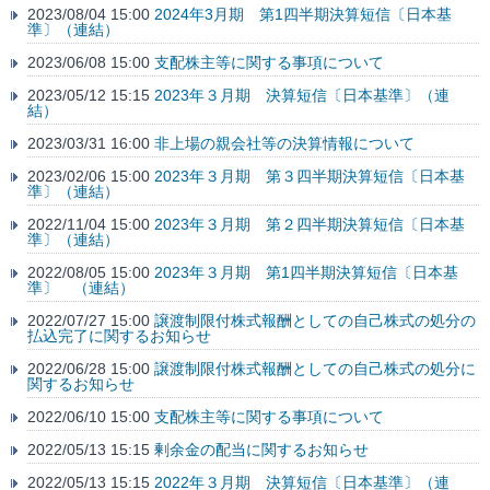
2023/08/04 15:00
2024年3月期 第1四半期決算短信〔日本基
準〕（連結）
2023/06/08 15:00
支配株主等に関する事項について
2023/05/12 15:15
2023年３月期 決算短信〔日本基準〕（連
結）
2023/03/31 16:00
非上場の親会社等の決算情報について
2023/02/06 15:00
2023年３月期 第３四半期決算短信〔日本基
準〕（連結）
2022/11/04 15:00
2023年３月期 第２四半期決算短信〔日本基
準〕（連結）
2022/08/05 15:00
2023年３月期 第1四半期決算短信〔日本基
準〕 （連結）
2022/07/27 15:00
譲渡制限付株式報酬としての自己株式の処分の
払込完了に関するお知らせ
2022/06/28 15:00
譲渡制限付株式報酬としての自己株式の処分に
関するお知らせ
2022/06/10 15:00
支配株主等に関する事項について
2022/05/13 15:15
剰余金の配当に関するお知らせ
2022/05/13 15:15
2022年３月期 決算短信〔日本基準〕（連