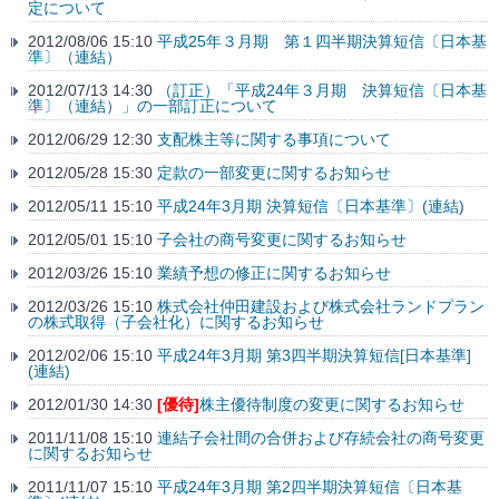
定について
2012/08/06 15:10
平成25年３月期 第１四半期決算短信〔日本基
準〕（連結）
2012/07/13 14:30
（訂正）「平成24年３月期 決算短信〔日本基
準〕（連結）」の一部訂正について
2012/06/29 12:30
支配株主等に関する事項について
2012/05/28 15:30
定款の一部変更に関するお知らせ
2012/05/11 15:10
平成24年3月期 決算短信〔日本基準〕(連結)
2012/05/01 15:10
子会社の商号変更に関するお知らせ
2012/03/26 15:10
業績予想の修正に関するお知らせ
2012/03/26 15:10
株式会社仲田建設および株式会社ランドプラン
の株式取得（子会社化）に関するお知らせ
2012/02/06 15:10
平成24年3月期 第3四半期決算短信[日本基準]
(連結)
2012/01/30 14:30
[優待]
株主優待制度の変更に関するお知らせ
2011/11/08 15:10
連結子会社間の合併および存続会社の商号変更
に関するお知らせ
2011/11/07 15:10
平成24年3月期 第2四半期決算短信〔日本基