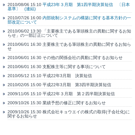
2010/08/06 15:10
平成23年３月期 第1四半期決算短信 〔日本
基準〕 (連結)
2010/07/26 16:00
内部統制システムの構築に関する基本方針の一
部改定について
2010/06/02 13:30 「主要株主である筆頭株主の異動に関するお知
らせ」の一部訂正について
2010/06/01 16:30 主要株主である筆頭株主の異動に関するお知ら
せ
2010/06/01 16:30 その他の関係会社の異動に関するお知らせ
2010/06/01 16:30 支配株主等に関する事項について
2010/05/12 15:10 平成22年3月期 決算短信
2010/02/05 15:00 平成22年3月期 第3四半期決算短信
2009/11/05 15:10 平成22年３月期 第２四半期決算短信
2009/10/26 15:30 業績予想の修正に関するお知らせ
2009/10/26 15:30 株式会社キョウエイの株式の取得(子会社化)に
関するお知らせ