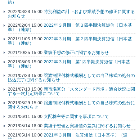
結）
2022/03/28 15:00
特別利益の計上および業績予想の修正に関する
お知らせ
2022/02/04 15:00
2022年３月期 第３四半期決算短信〔日本基
準〕（連結）
2021/11/05 15:00
2022年３月期 第２四半期決算短信〔日本基
準〕（連結）
2021/10/25 15:00
業績予想の修正に関するお知らせ
2021/08/06 15:00
2022年３月期 第1四半期決算短信〔日本基
準〕（連結）
2021/07/28 15:00
譲渡制限付株式報酬としての自己株式の処分の
払込完了に関するお知らせ
2021/07/13 15:00
新市場区分「スタンダード市場」適合状況に関
する一次判定結果について
2021/06/29 15:00
譲渡制限付株式報酬としての自己株式の処分に
関するお知らせ
2021/06/11 15:00
支配株主等に関する事項について
2021/05/14 16:00
業績予想値と実績値の差異に関するお知らせ
2021/05/14 16:00
2021年３月期 決算短信〔日本基準〕（連