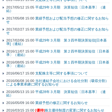
2017/05/12 15:05
平成29年３月期 決算短信〔日本基準〕（連
結）
2017/05/08 15:00
業績予想および配当予想の修正に関するお知ら
せ
2017/02/27 15:00
業績予想および配当予想の修正に関するお知ら
せ
2017/02/06 15:00
平成29年３月期 第３四半期決算短信[日本基
準]（連結）
2016/11/07 15:00
平成29年３月期 第２四半期決算短信〔日本基
準〕（連結）
2016/08/05 15:00
平成29年３月期 第１四半期決算短信〔日本基
準〕（連結）
2016/06/17 15:00
支配株主等に関する事項について
2016/06/08 16:00
当社連結子会社における会社分割（吸収分割）
による事業承継に関するお知らせ
2016/05/13 15:10
平成28年３月期 決算短信〔日本基準〕（連
結）
2016/05/09 16:00
業績予想の修正に関するお知らせ
2016/03/15 15:00
[優待]
株主優待制度の変更に関するお知らせ