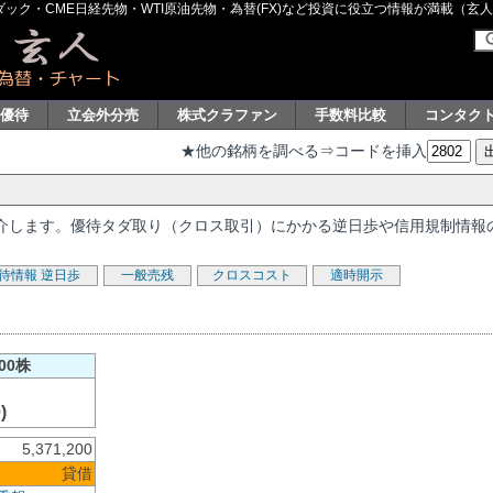
ク・CME日経先物・WTI原油先物・為替(FX)など投資に役立つ情報が満載（玄人グル
主優待
立会外分売
株式クラファン
手数料比較
コンタク
★他の銘柄を調べる⇒コードを挿入
を紹介します。優待タダ取り（クロス取引）にかかる逆日歩や信用規制情報
待情報
逆日歩
一般売残
クロスコスト
適時開示
00株
)
5,371,200
貸借