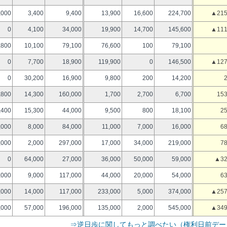
,000
3,400
9,400
13,900
16,600
224,700
▲215
0
4,100
34,000
19,900
14,700
145,600
▲111
,800
10,100
79,100
76,600
100
79,100
0
7,700
18,900
119,900
0
146,500
▲127
0
30,200
16,900
9,800
200
14,200
,800
14,300
160,000
1,700
2,700
6,700
153
,400
15,300
44,000
9,500
800
18,100
25
,000
8,000
84,000
11,000
7,000
16,000
68
,000
2,000
297,000
17,000
34,000
219,000
78
0
64,000
27,000
36,000
50,000
59,000
▲32
,000
9,000
117,000
44,000
20,000
54,000
63
,000
14,000
117,000
233,000
5,000
374,000
▲257
,000
57,000
196,000
135,000
2,000
545,000
▲349
⇒逆日歩に関してもっと調べたい（権利日前デー