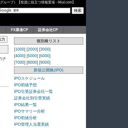
ープ）【投資に役立つ情報置場 - 96ut.com】
ト
FX業者CP
証券会社CP
個別株リスト
[
1000
] [
2000
] [
3000
]
[
4000
] [
5000
] [
6000
]
のチ
[
7000
] [
8000
] [
9000
]
新規公開株(IPO)
IPOスケジュール
IPO初値予想
IPO引受証券会社一覧
証券会社別引受実績
IPO結果一覧
IPOサマリー分析
IPO初値分析
IPO管理人当選実績