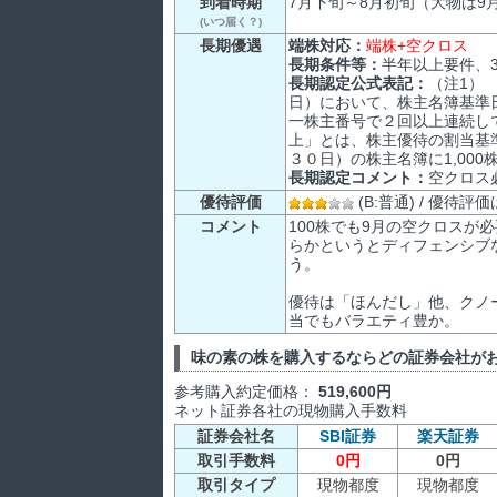
到着時期
7月下旬～8月初旬（大物は9
(いつ届く？)
長期優遇
端株対応：
端株+空クロス
長期条件等：
半年以上要件、
長期認定公式表記：
（注1）
日）において、株主名簿基準
一株主番号で２回以上連続して
上」とは、株主優待の割当基
３０日）の株主名簿に1,00
長期認定コメント：
空クロス
優待評価
(B:普通) / 優待
コメント
100株でも9月の空クロス
らかというとディフェンシブ
う。
優待は「ほんだし」他、クノー
当でもバラエティ豊か。
味の素の株を購入するならどの証券会社が
参考購入約定価格：
519,600円
ネット証券各社の現物購入手数料
証券会社名
SBI証券
楽天証券
取引手数料
0円
0円
取引タイプ
現物都度
現物都度