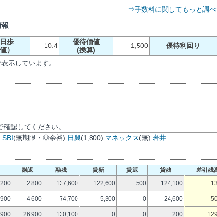
⇒手数料に関してもっと調べ
情報
日歩
優待価値
10.4
1,500
優待利回り
値）
(換算)
で表示しています。
で確認してください。
)
SBI
(無期限・◎余裕)
日興
(1,800)
マネックス
(無)
岩井
融返
融残
貸新
貸返
貸残
差引残
,200
2,800
137,600
122,600
500
124,100
13
,900
4,600
74,700
5,300
0
24,600
50
,900
26,900
130,100
0
0
200
129