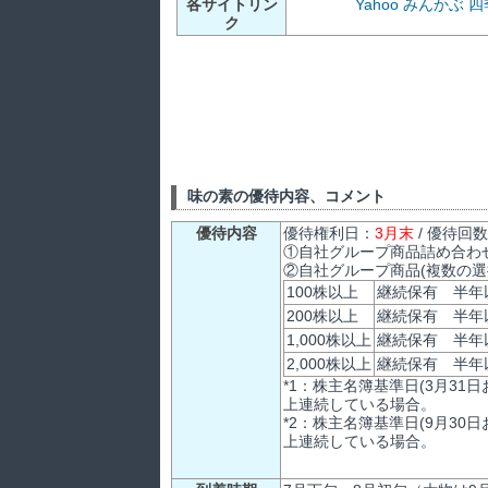
各サイトリン
Yahoo
みんかぶ
四
ク
味の素の優待内容、コメント
優待内容
優待権利日：
3月末
/ 優待回
①自社グループ商品詰め合わ
②自社グループ商品(複数の
100株以上
継続保有 半年以
200株以上
継続保有 半年以
1,000株以上
継続保有 半年以
2,000株以上
継続保有 半年以
*1：株主名簿基準日(3月31
上連続している場合。
*2：株主名簿基準日(9月30
上連続している場合。