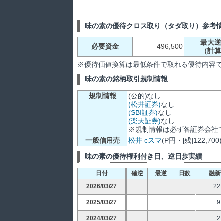
味の素の優待クロス取り（タダ取り）参考
最大逆
必要資金
496,500
（計算
※優待価値換算は最低条件で取れる優待内容
味の素の銘柄取引規制情報
規制情報
(公的)なし
(松井証券)
なし
(SBI証券)
なし
(楽天証券)
なし
※規制情報は必ず各証券会社
一般信用売
松井
eスマ
(P円・[残]122,700
味の素の優待権利付き日、逆日歩実績
日付
確逆
最逆
日数
融新
2026/03/27
22
2025/03/27
9
2024/03/27
2