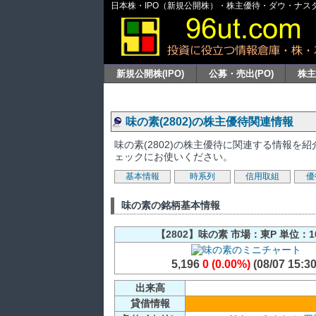
日本株・IPO（新規公開株）・株主優待・ダウ・ナスダッ
新規公開株(IPO)
公募・売出(PO)
株
味の素(2802)の株主優待関連情報
味の素(2802)の株主優待に関連する情報
ェックにお使いください。
基本情報
時系列
信用取組
優
味の素の銘柄基本情報
【2802】味の素 市場：東P 単位：1
5,196
0 (0.00%)
(08/07 15:30
出来高
貸借情報