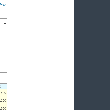
たい
--
高
,500
,100
,900