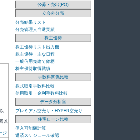
公募・売出(PO)
立会外分売
分売結果リスト
分売管理人当選実績
株主優待
株主優待リスト出力機
株主優待・主な日程
一般信用売建て銘柄
株主優待取得戦績
手数料関係比較
株式取引手数料比較
信用取引・金利手数料比較
データ分析室
プレミアム空売り・HYPER空売り
回以
住宅ローン比較
7回以
借入可能額計算
ージ
返済スケジュール確認