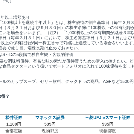
月下旬）
3年以上増額あり
 「100株以上を継続半年以上」とは、株主優待の割当基準日（毎年３月
日（３月３１日および９月３０日）の株主名簿に100株以上の保有記録
いる場合をいいます。 （注2） 「1,000株以上の保有期間が継続３年
準日（毎年３月３１日）において、株主名簿基準日（３月３１日および
0株以上の保有記録が同一株主番号で7回以上連続している場合をいいます
必要で厳し目。端株長期は止めておきたい。
評価はS～Dの5段階で独自主観・客観的評価
が必要な調味料優待。有名な味の素だが優待貰うための購入は控えたい。ど
な食品セクターという扱いでポートフォリオに入れて100株優待を楽し
ルのカップスープ、ゼリー飲料、クックドゥの商品、AGFなど1500円
お得？
松井証券
マネックス証券
三菱UFJ eスマート証券
1,100円
535円
535円
全部定額
現物都度
現物都度