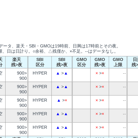
ータ、楽天・SBI・GMOは19時前、日興は17時前とその夜。
、日は日計り。○余裕、△残僅か、×不足。--はデータなし。
天
楽天
SBI
SBI
GMO
GMO
GMO
日
分
残>夜
区分
残>夜
区分
残>夜
上限
残
空
900>
HYPER
▲
>
▲
×
>
×
--
900
空
900>
HYPER
▲
>
▲
×
>
×
--
900
空
900>
HYPER
▲
>
×
×
>
×
--
900
空
900>
HYPER
▲
>
▲
×
>
×
--
900
空
900>
HYPER
▲
>
▲
×
>
×
--
900