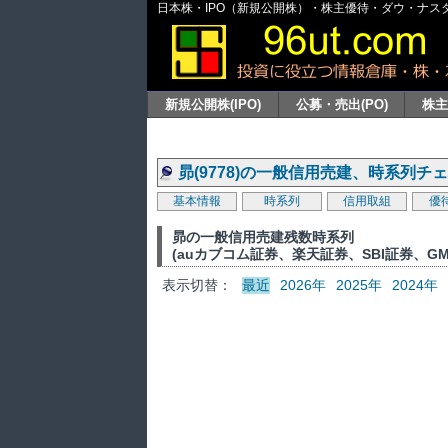
日本株・IPO（新規公開株）・株主優待・ダウ・ナスダッ
新規公開株(IPO)
公募・売出(PO)
株
昴(9778)の一般信用売建、時系列チ
基本情報
時系列
信用取組
優
昴の一般信用売建残数時系列
(auカブコム証券、楽天証券、SBI証券、G
表示切替：
最近
2026年
2025年
2024年