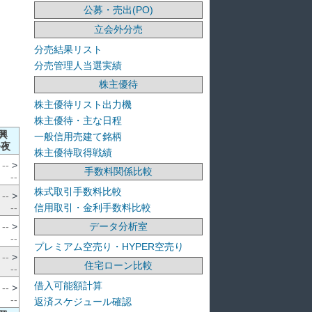
公募・売出(PO)
立会外分売
分売結果リスト
分売管理人当選実績
株主優待
株主優待リスト出力機
株主優待・主な日程
興
一般信用売建て銘柄
>夜
株主優待取得戦績
--
>
手数料関係比較
--
株式取引手数料比較
--
>
信用取引・金利手数料比較
--
データ分析室
--
>
--
プレミアム空売り・HYPER空売り
--
>
住宅ローン比較
--
借入可能額計算
--
>
--
返済スケジュール確認