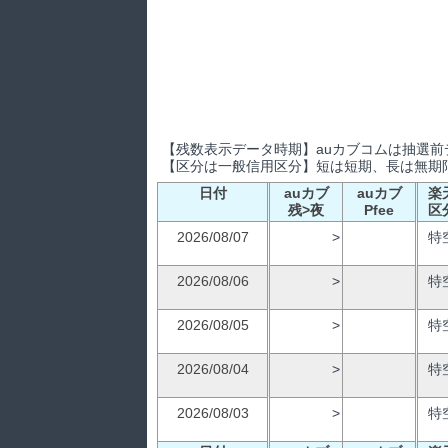
【残数表示データ時期】auカブコムは抽選前デ
【区分は一般信用区分】短は短期、長は無期限
日付
auカブ
auカブ
楽
残>夜
Pfee
区
2026/08/07
>
特
2026/08/06
>
特
2026/08/05
>
特
2026/08/04
>
特
2026/08/03
>
特