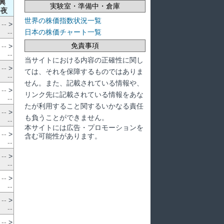
興
実験室・準備中・倉庫
>夜
世界の株価指数状況一覧
--
>
日本の株価チャート一覧
--
免責事項
--
>
--
当サイトにおける内容の正確性に関し
--
>
ては、それを保障するものではありま
--
せん。また、記載されている情報や、
--
>
リンク先に記載されている情報をあな
--
たが利用すること関するいかなる責任
--
>
も負うことができません。
--
本サイトには広告・プロモーションを
--
>
含む可能性があります。
--
--
>
--
--
>
--
--
>
--
--
>