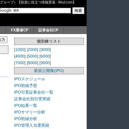
ープ）【投資に役立つ情報置場 - 96ut.com】
ト
FX業者CP
証券会社CP
個別株リスト
[
1000
] [
2000
] [
3000
]
[
4000
] [
5000
] [
6000
]
[
7000
] [
8000
] [
9000
]
新規公開株(IPO)
IPOスケジュール
IPO初値予想
IPO引受証券会社一覧
証券会社別引受実績
IPO結果一覧
IPOサマリー分析
IPO初値分析
IPO管理人当選実績