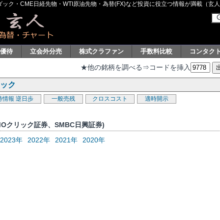
ク・CME日経先物・WTI原油先物・為替(FX)など投資に役立つ情報が満載（玄人グル
主優待
立会外分売
株式クラファン
手数料比較
コンタク
★他の銘柄を調べる⇒コードを挿入
ェック
待情報
逆日歩
一般売残
クロスコスト
適時開示
MOクリック証券、SMBC日興証券)
2023年
2022年
2021年
2020年