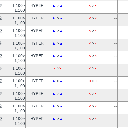
空
1,100>
HYPER
▲
>
▲
×
>
×
--
1,100
空
1,100>
HYPER
▲
>
▲
×
>
×
--
1,100
空
1,100>
HYPER
▲
>
▲
×
>
×
--
1,100
空
1,100>
HYPER
▲
>
▲
×
>
×
--
1,100
空
1,100>
HYPER
▲
>
▲
×
>
×
--
1,100
空
1,100>
×
>
×
×
>
×
--
1,100
空
1,100>
HYPER
▲
>
▲
×
>
×
--
1,100
空
1,100>
HYPER
▲
>
▲
×
>
×
--
1,100
空
1,100>
HYPER
▲
>
▲
×
>
×
--
1,100
空
1,100>
HYPER
▲
>
▲
×
>
×
--
1,100