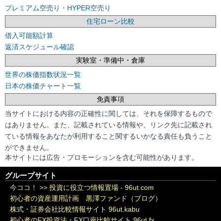
プレミアム空売り・HYPER空売り
住宅ローン比較
借入可能額計算
返済スケジュール確認
実験室・準備中・倉庫
世界の株価指数状況一覧
日本の株価チャート一覧
免責事項
当サイトにおける内容の正確性に関しては、それを保障するもので
はありません。また、記載されている情報や、リンク先に記載され
ている情報をあなたが利用すること関するいかなる責任も負うこと
ができません。
本サイトには広告・プロモーションを含む可能性があります。
グループサイト
今ココ！ >>
投資に役立つ情報置場 - 96ut.com
初心者の資産運用計画 黒澤ファンド（ブログ）
株式・証券会社比較情報サイト 96ut.kabu
初心者のFX投資法・FX口座比較サイト 96ut.fx