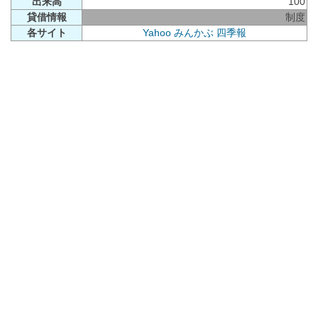
出来高
100
貸借情報
制度
各サイト
Yahoo
みんかぶ
四季報