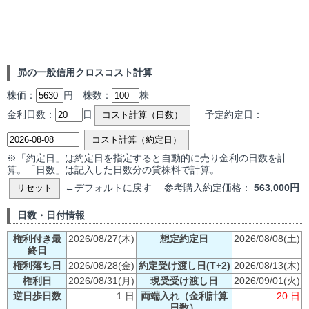
昴の一般信用クロスコスト計算
株価：
円 株数：
株
金利日数：
日
予定約定日：
コスト計算（日数）
コスト計算（約定日）
※「約定日」は約定日を指定すると自動的に売り金利の日数を計
算。「日数」は記入した日数分の貸株料で計算。
←デフォルトに戻す 参考購入約定価格：
563,000円
リセット
日数・日付情報
権利付き最
2026/08/27(木)
想定約定日
2026/08/08(土)
終日
権利落ち日
2026/08/28(金)
約定受け渡し日(T+2)
2026/08/13(木)
権利日
2026/08/31(月)
現受受け渡し日
2026/09/01(火)
逆日歩日数
1 日
両端入れ（金利計算
20 日
日数）