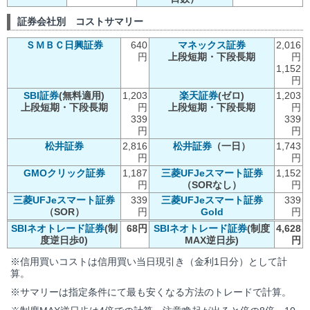
証券会社別 コストサマリー
ＳＭＢＣ日興証券
640
マネックス証券
2,016
円
上段短期・下段長期
円
1,152
円
SBI証券
(無料適用)
1,203
楽天証券
(ゼロ)
1,203
上段短期・下段長期
円
上段短期・下段長期
円
339
339
円
円
松井証券
2,816
松井証券
（一日）
1,743
円
円
GMOクリック証券
1,187
三菱UFJeスマート証券
1,152
円
（SORなし）
円
三菱UFJeスマート証券
339
三菱UFJeスマート証券
339
（SOR）
円
Gold
円
SBIネオトレード証券
(制
68円
SBIネオトレード証券
(制度
4,628
度逆日歩0)
MAX逆日歩)
円
※信用買いコストは信用買い当日現引き（金利1日分）として計
算。
※サマリーは指定条件にて最も安くなる方法のトレードで計算。