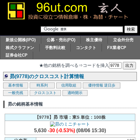
新規公開株(IPO)
公募・売出(PO)
株主優待
立会外分売
株式クラファン
手数料比較
コンタクト
FX業者CP
証券会社CP
★他の銘柄を調べる⇒コードを挿入
昴(9778)のクロスコスト計算情報
基本情報
時系列
信用取組
優待情報
逆日歩
一般売残
クロスコスト
適時開示
昴の銘柄基本情報
【9778】昴 市場：東S 単位：100株
5,630
-30 (-0.53%)
(08/06 15:30)