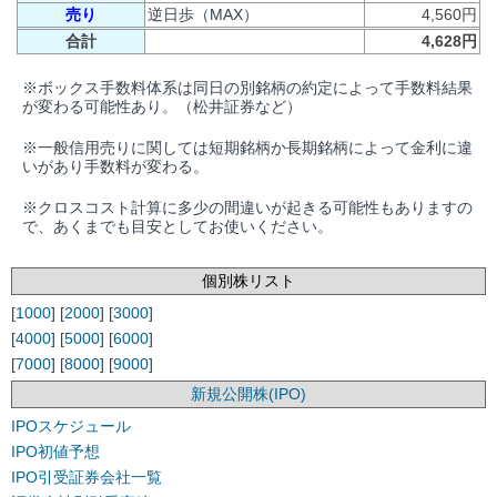
売り
逆日歩（MAX）
4,560円
合計
4,628円
※ボックス手数料体系は同日の別銘柄の約定によって手数料結果
が変わる可能性あり。（松井証券など）
※一般信用売りに関しては短期銘柄か長期銘柄によって金利に違
いがあり手数料が変わる。
※クロスコスト計算に多少の間違いが起きる可能性もありますの
で、あくまでも目安としてお使いください。
個別株リスト
[
1000
] [
2000
] [
3000
]
[
4000
] [
5000
] [
6000
]
[
7000
] [
8000
] [
9000
]
新規公開株(IPO)
IPOスケジュール
IPO初値予想
IPO引受証券会社一覧