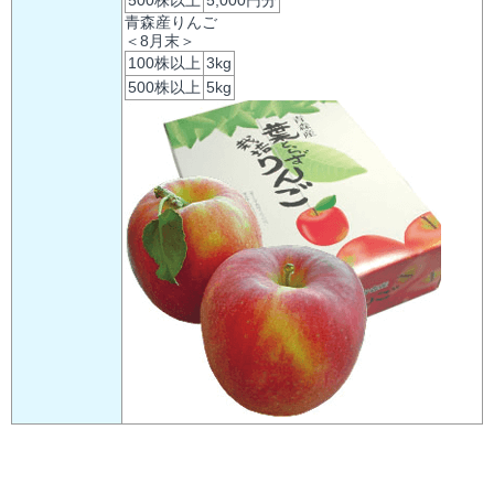
青森産りんご
＜8月末＞
100株以上
3kg
500株以上
5kg