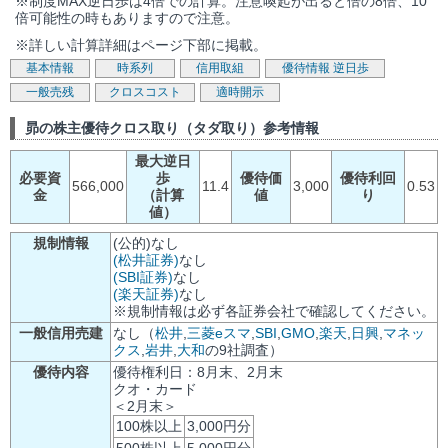
※制度MAX逆日歩は4倍での計算。注意喚起が出ると倍の8倍、10
倍可能性の時もありますので注意。
※詳しい計算詳細はページ下部に掲載。
基本情報
時系列
信用取組
優待情報
逆日歩
一般売残
クロスコスト
適時開示
昴の株主優待クロス取り（タダ取り）参考情報
最大逆日
必要資
歩
優待価
優待利回
566,000
11.4
3,000
0.53
金
（計算
値
り
値）
規制情報
(公的)なし
(松井証券)
なし
(SBI証券)
なし
(楽天証券)
なし
※規制情報は必ず各証券会社で確認してください。
一般信用売建
なし（
松井
,
三菱eスマ
,
SBI
,
GMO
,
楽天
,
日興
,
マネッ
クス
,
岩井
,
大和
の9社調査）
優待内容
優待権利日：8月末、2月末
クオ・カード
＜2月末＞
100株以上
3,000円分
500株以上
5,000円分