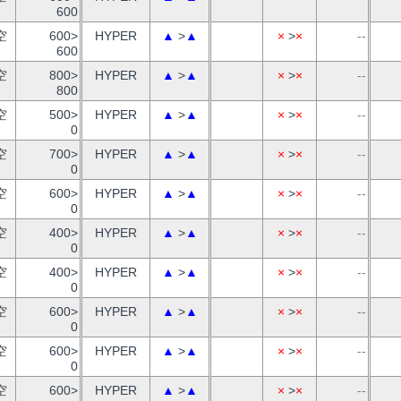
600
空
600>
HYPER
▲
>
▲
×
>
×
--
600
空
800>
HYPER
▲
>
▲
×
>
×
--
800
空
500>
HYPER
▲
>
▲
×
>
×
--
0
空
700>
HYPER
▲
>
▲
×
>
×
--
0
空
600>
HYPER
▲
>
▲
×
>
×
--
0
空
400>
HYPER
▲
>
▲
×
>
×
--
0
空
400>
HYPER
▲
>
▲
×
>
×
--
0
空
600>
HYPER
▲
>
▲
×
>
×
--
0
空
600>
HYPER
▲
>
▲
×
>
×
--
0
空
600>
HYPER
▲
>
▲
×
>
×
--