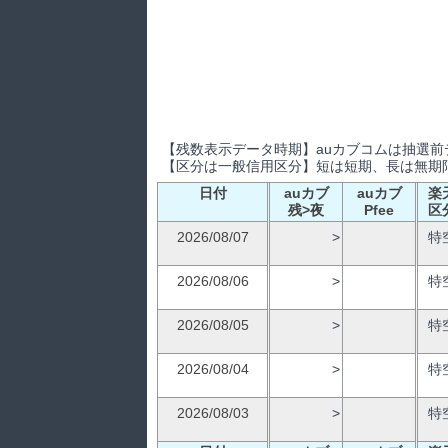
【残数表示データ時期】auカブコムは抽選前デ
【区分は一般信用区分】短は短期、長は無期限
日付
auカブ
auカブ
楽
残>夜
Pfee
区
2026/08/07
>
特
2026/08/06
>
特
2026/08/05
>
特
2026/08/04
>
特
2026/08/03
>
特