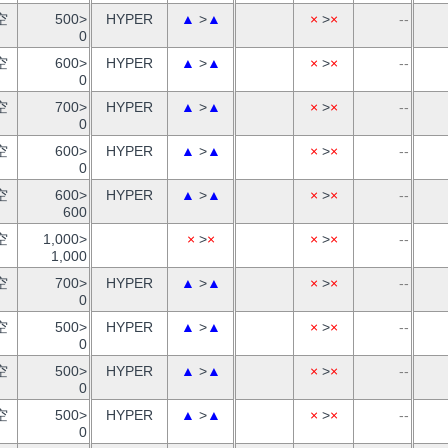
空
500>
HYPER
▲
>
▲
×
>
×
--
0
空
600>
HYPER
▲
>
▲
×
>
×
--
0
空
700>
HYPER
▲
>
▲
×
>
×
--
0
空
600>
HYPER
▲
>
▲
×
>
×
--
0
空
600>
HYPER
▲
>
▲
×
>
×
--
600
空
1,000>
×
>
×
×
>
×
--
1,000
空
700>
HYPER
▲
>
▲
×
>
×
--
0
空
500>
HYPER
▲
>
▲
×
>
×
--
0
空
500>
HYPER
▲
>
▲
×
>
×
--
0
空
500>
HYPER
▲
>
▲
×
>
×
--
0