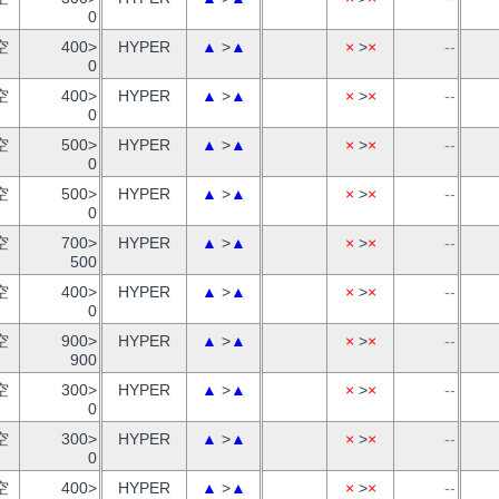
0
空
400>
HYPER
▲
>
▲
×
>
×
--
0
空
400>
HYPER
▲
>
▲
×
>
×
--
0
空
500>
HYPER
▲
>
▲
×
>
×
--
0
空
500>
HYPER
▲
>
▲
×
>
×
--
0
空
700>
HYPER
▲
>
▲
×
>
×
--
500
空
400>
HYPER
▲
>
▲
×
>
×
--
0
空
900>
HYPER
▲
>
▲
×
>
×
--
900
空
300>
HYPER
▲
>
▲
×
>
×
--
0
空
300>
HYPER
▲
>
▲
×
>
×
--
0
空
400>
HYPER
▲
>
▲
×
>
×
--