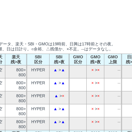
ータ、楽天・SBI・GMOは19時前、日興は17時前とその夜。
、日は日計り。○余裕、△残僅か、×不足。--はデータなし。
天
楽天
SBI
SBI
GMO
GMO
GMO
日
分
残>夜
区分
残>夜
区分
残>夜
上限
残
空
800>
HYPER
▲
>
▲
×
>
×
--
800
空
800>
HYPER
▲
>
▲
×
>
×
--
800
空
800>
HYPER
▲
>
×
×
>
×
--
800
空
800>
HYPER
▲
>
▲
×
>
×
--
800
空
800>
HYPER
▲
>
▲
×
>
×
--
800