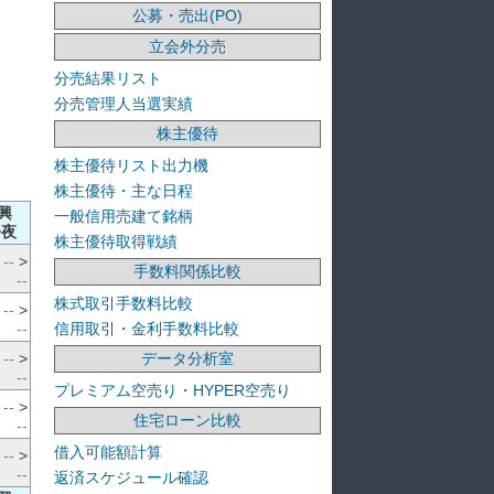
公募・売出(PO)
立会外分売
分売結果リスト
分売管理人当選実績
株主優待
株主優待リスト出力機
株主優待・主な日程
興
一般信用売建て銘柄
>夜
株主優待取得戦績
--
>
手数料関係比較
--
株式取引手数料比較
--
>
信用取引・金利手数料比較
--
データ分析室
--
>
--
プレミアム空売り・HYPER空売り
--
>
住宅ローン比較
--
借入可能額計算
--
>
--
返済スケジュール確認