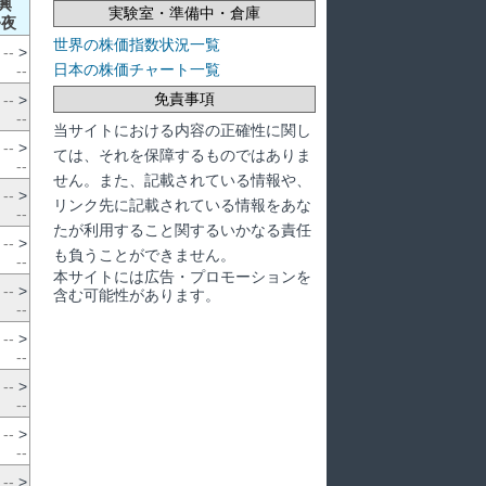
興
実験室・準備中・倉庫
>夜
世界の株価指数状況一覧
--
>
日本の株価チャート一覧
--
免責事項
--
>
--
当サイトにおける内容の正確性に関し
--
>
ては、それを保障するものではありま
--
せん。また、記載されている情報や、
--
>
リンク先に記載されている情報をあな
--
たが利用すること関するいかなる責任
--
>
も負うことができません。
--
本サイトには広告・プロモーションを
--
>
含む可能性があります。
--
--
>
--
--
>
--
--
>
--
--
>