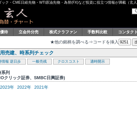
ク・CME日経先物・WTI原油先物・為替(FX)など投資に役立つ情報が満載（玄人グル
主優待
立会外分売
株式クラファン
手数料比較
コンタク
★他の銘柄を調べる⇒コードを挿入
般信用売建、時系列チェック
待情報
逆日歩
一般売残
クロスコスト
適時開示
時系列
MOクリック証券、SMBC日興証券)
2023年
2022年
2021年