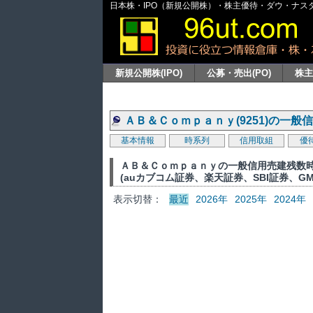
日本株・IPO（新規公開株）・株主優待・ダウ・ナスダッ
新規公開株(IPO)
公募・売出(PO)
株
ＡＢ＆Ｃｏｍｐａｎｙ(9251)の一
基本情報
時系列
信用取組
優
ＡＢ＆Ｃｏｍｐａｎｙの一般信用売建残数
(auカブコム証券、楽天証券、SBI証券、G
表示切替：
最近
2026年
2025年
2024年