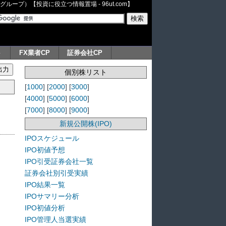
ープ）【投資に役立つ情報置場 - 96ut.com】
ト
FX業者CP
証券会社CP
個別株リスト
[
1000
] [
2000
] [
3000
]
[
4000
] [
5000
] [
6000
]
[
7000
] [
8000
] [
9000
]
新規公開株(IPO)
IPOスケジュール
IPO初値予想
IPO引受証券会社一覧
証券会社別引受実績
IPO結果一覧
IPOサマリー分析
IPO初値分析
IPO管理人当選実績