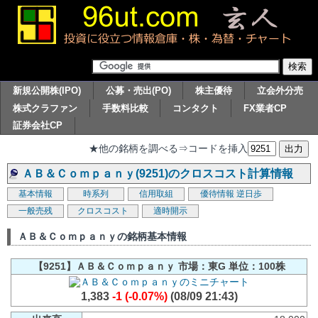
新規公開株(IPO)
公募・売出(PO)
株主優待
立会外分売
株式クラファン
手数料比較
コンタクト
FX業者CP
証券会社CP
★他の銘柄を調べる⇒コードを挿入
ＡＢ＆Ｃｏｍｐａｎｙ(9251)のクロスコスト計算情報
基本情報
時系列
信用取組
優待情報
逆日歩
一般売残
クロスコスト
適時開示
ＡＢ＆Ｃｏｍｐａｎｙの銘柄基本情報
【9251】ＡＢ＆Ｃｏｍｐａｎｙ 市場：東G 単位：100株
1,383
-1 (-0.07%)
(08/09 21:43)