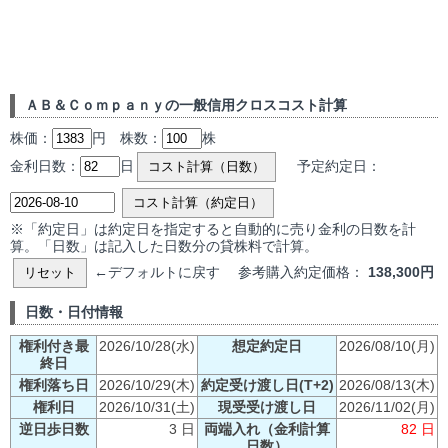
ＡＢ＆Ｃｏｍｐａｎｙの一般信用クロスコスト計算
株価：
円 株数：
株
金利日数：
日
予定約定日：
コスト計算（日数）
コスト計算（約定日）
※「約定日」は約定日を指定すると自動的に売り金利の日数を計
算。「日数」は記入した日数分の貸株料で計算。
←デフォルトに戻す 参考購入約定価格：
138,300円
リセット
日数・日付情報
権利付き最
2026/10/28(水)
想定約定日
2026/08/10(月)
終日
権利落ち日
2026/10/29(木)
約定受け渡し日(T+2)
2026/08/13(木)
権利日
2026/10/31(土)
現受受け渡し日
2026/11/02(月)
逆日歩日数
3 日
両端入れ（金利計算
82 日
日数）