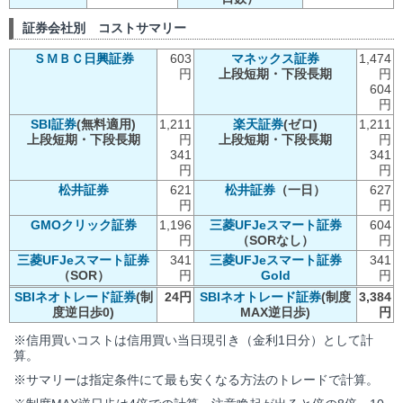
証券会社別 コストサマリー
ＳＭＢＣ日興証券
603
マネックス証券
1,474
円
上段短期・下段長期
円
604
円
SBI証券
(無料適用)
1,211
楽天証券
(ゼロ)
1,211
上段短期・下段長期
円
上段短期・下段長期
円
341
341
円
円
松井証券
621
松井証券
（一日）
627
円
円
GMOクリック証券
1,196
三菱UFJeスマート証券
604
円
（SORなし）
円
三菱UFJeスマート証券
341
三菱UFJeスマート証券
341
（SOR）
円
Gold
円
SBIネオトレード証券
(制
24円
SBIネオトレード証券
(制度
3,384
度逆日歩0)
MAX逆日歩)
円
※信用買いコストは信用買い当日現引き（金利1日分）として計
算。
※サマリーは指定条件にて最も安くなる方法のトレードで計算。