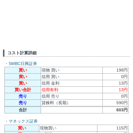
コスト計算詳細
・
SMBC日興証券
買い
現物 買い
198円
買い
信用 買い
0円
買い
信用 金利
13円
買い合計
信用有利
13円
売り
信用 売り
0円
売り
貸株料（長期）
590円
合計
603円
・
マネックス証券
買い
現物買い
115円