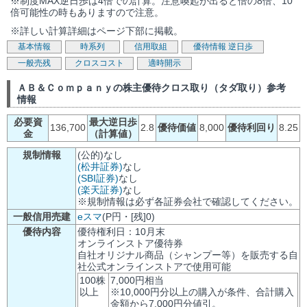
※制度MAX逆日歩は4倍での計算。注意喚起が出ると倍の8倍、10
倍可能性の時もありますので注意。
※詳しい計算詳細はページ下部に掲載。
基本情報
時系列
信用取組
優待情報
逆日歩
一般売残
クロスコスト
適時開示
ＡＢ＆Ｃｏｍｐａｎｙの株主優待クロス取り（タダ取り）参考
情報
必要資
最大逆日歩
136,700
2.8
優待価値
8,000
優待利回り
8.25
金
（計算値）
規制情報
(公的)なし
(松井証券)
なし
(SBI証券)
なし
(楽天証券)
なし
※規制情報は必ず各証券会社で確認してください。
一般信用売建
eスマ
(P円・[残]0)
優待内容
優待権利日：10月末
オンラインストア優待券
自社オリジナル商品（シャンプー等）を販売する自
社公式オンラインストアで使用可能
100株
7,000円相当
以上
※10,000円分以上の購入が条件、合計購入
金額から7,000円分値引。