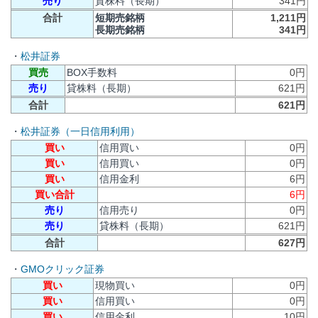
売り
貸株料（長期）
341円
合計
短期売銘柄
1,211円
長期売銘柄
341円
・
松井証券
買売
BOX手数料
0円
売り
貸株料（長期）
621円
合計
621円
・
松井証券（一日信用利用）
買い
信用買い
0円
買い
信用買い
0円
買い
信用金利
6円
買い合計
6円
売り
信用売り
0円
売り
貸株料（長期）
621円
合計
627円
・
GMOクリック証券
買い
現物買い
0円
買い
信用買い
0円
買い
信用金利
10円