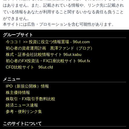
はありません。また、記載されている情報や、リンク先に記載され
ている情報をあなたが利用すること関するいかなる責任も負うこと
ができません。
本サイトには広告・プロモーションを含む可能性があります。
グループサイト
今ココ！ >>
投資に役立つ情報置場 - 96ut.com
初心者の資産運用計画 黒澤ファンド（ブログ）
株式・証券会社比較情報サイト 96ut.kabu
初心者のFX投資法・FX口座比較サイト 96ut.fx
CFD比較サイト 96ut.cfd
メニュー
IPO（新規公開株）情報
株主優待情報
株取引・FX取引手数料比較
経済ニュース速報
参考・便利リンク集
このサイトについて