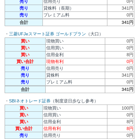
売り
信用売り
0円
売り
貸株料（長期）
341円
売り
プレミアム料
0円
合計
341円
・
三菱UFJeスマート証券 ゴールドプラン
（大口）
買い
現物買い
0円
買い
信用買い
0円
買い
信用金利
8円
買い合計
現物有利
0円
売り
信用売り
0円
売り
貸株料
341円
売り
プレミアム料
0円
合計
341円
・
SBIネオトレード証券
（制度逆日歩なし参考）
買い
現物買い
100円
買い
信用買い
0円
買い
信用金利
8円
買い合計
信用有利
8円
売り
信用売り
0円