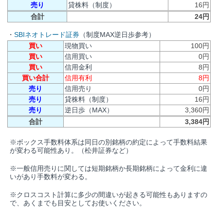
売り
貸株料（制度）
16円
合計
24円
・
SBIネオトレード証券
（制度MAX逆日歩参考）
買い
現物買い
100円
買い
信用買い
0円
買い
信用金利
8円
買い合計
信用有利
8円
売り
信用売り
0円
売り
貸株料（制度）
16円
売り
逆日歩（MAX）
3,360円
合計
3,384円
※ボックス手数料体系は同日の別銘柄の約定によって手数料結果
が変わる可能性あり。（松井証券など）
※一般信用売りに関しては短期銘柄か長期銘柄によって金利に違
いがあり手数料が変わる。
※クロスコスト計算に多少の間違いが起きる可能性もありますの
で、あくまでも目安としてお使いください。