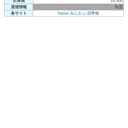
出来高
18,000
貸借情報
制度
各サイト
Yahoo
みんかぶ
四季報