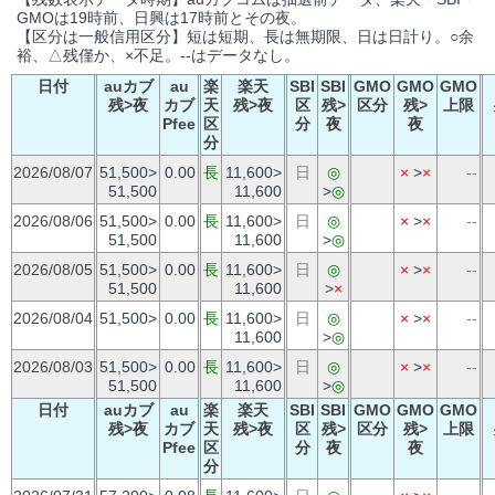
GMOは19時前、日興は17時前とその夜。
【区分は一般信用区分】短は短期、長は無期限、日は日計り。○余
裕、△残僅か、×不足。--はデータなし。
日付
auカブ
au
楽
楽天
SBI
SBI
GMO
GMO
GMO
残>夜
カブ
天
残>夜
区
残>
区分
残>
上限
Pfee
区
分
夜
夜
分
2026/08/07
51,500>
0.00
長
11,600>
日
◎
×
>
×
--
51,500
11,600
>
◎
2026/08/06
51,500>
0.00
長
11,600>
日
◎
×
>
×
--
51,500
11,600
>
◎
2026/08/05
51,500>
0.00
長
11,600>
日
◎
×
>
×
--
51,500
11,600
>
×
2026/08/04
51,500>
0.00
長
11,600>
日
◎
×
>
×
--
11,600
>
◎
2026/08/03
51,500>
0.00
長
11,600>
日
◎
×
>
×
--
51,500
11,600
>
◎
日付
auカブ
au
楽
楽天
SBI
SBI
GMO
GMO
GMO
残>夜
カブ
天
残>夜
区
残>
区分
残>
上限
Pfee
区
分
夜
夜
分