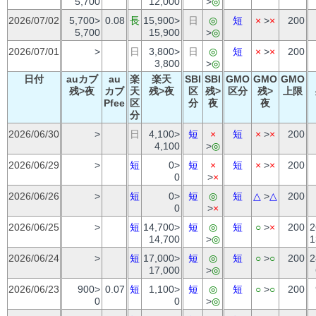
5,700
12,000
>
◎
2026/07/02
5,700>
0.08
長
15,900>
日
◎
短
×
>
×
200
5,700
15,900
>
◎
2026/07/01
>
日
3,800>
日
◎
短
×
>
×
200
3,800
>
◎
日付
auカブ
au
楽
楽天
SBI
SBI
GMO
GMO
GMO
残>夜
カブ
天
残>夜
区
残>
区分
残>
上限
Pfee
区
分
夜
夜
分
2026/06/30
>
日
4,100>
短
×
短
×
>
×
200
4,100
>
◎
2026/06/29
>
短
0>
短
×
短
×
>
×
200
0
>
×
2026/06/26
>
短
0>
短
◎
短
△
>
△
200
0
>
×
2026/06/25
>
短
14,700>
短
◎
短
○
>
×
200
2
14,700
>
◎
1
2026/06/24
>
短
17,000>
短
◎
短
○
>
○
200
2
17,000
>
◎
2026/06/23
900>
0.07
短
1,100>
短
◎
短
○
>
○
200
0
0
>
◎