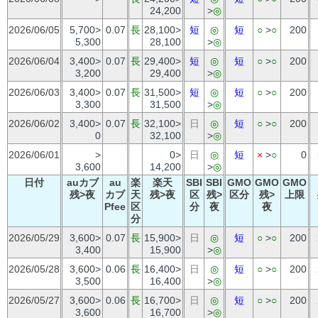
24,200
>
◎
2026/06/05
5,700>
0.07
長
28,100>
短
◎
短
○
>
○
200
5,300
28,100
>
◎
2026/06/04
3,400>
0.07
長
29,400>
短
◎
短
○
>
○
200
3,200
29,400
>
◎
2026/06/03
3,400>
0.07
長
31,500>
短
◎
短
○
>
○
200
3,300
31,500
>
◎
2026/06/02
3,400>
0.07
長
32,100>
日
◎
短
○
>
○
200
0
32,100
>
◎
2026/06/01
>
0>
日
◎
短
×
>
○
0
3,600
14,200
>
◎
日付
auカブ
au
楽
楽天
SBI
SBI
GMO
GMO
GMO
残>夜
カブ
天
残>夜
区
残>
区分
残>
上限
Pfee
区
分
夜
夜
分
2026/05/29
3,600>
0.07
長
15,900>
日
◎
短
○
>
○
200
3,400
15,900
>
◎
2026/05/28
3,600>
0.06
長
16,400>
日
◎
短
○
>
○
200
3,500
16,400
>
◎
2026/05/27
3,600>
0.06
長
16,700>
日
◎
短
○
>
○
200
3,600
16,700
>
◎