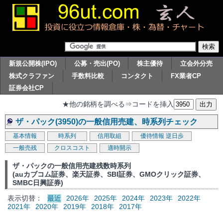
新規公開株(IPO)
公募・売出(PO)
株主優待
立会外分売
株式クラファン
手数料比較
コンタクト
FX業者CP
証券会社CP
★他の銘柄を調べる⇒コードを挿入
ザ・パック(3950)の一般信用売建、時系列チェック
基本情報
時系列
信用取組
優待情報
逆日歩
一般売残
クロスコスト
適時開示
ザ・パックの一般信用売建残数時系列
(auカブコム証券、楽天証券、SBI証券、GMOクリック証券、
SMBC日興証券)
表示切替：
最近
2026年
2025年
2024年
2023年
2022年
2021年
2020年
2019年
2018年
2017年