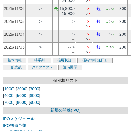
24,000
>
×
2025/11/06
>
長
15,900>
×
短
○
>
○
200
15,900
>
×
2025/11/05
>
--
>
×
短
○
>
○
200
--
>
×
2025/11/04
>
--
>
×
短
○
>
○
200
--
>
×
2025/11/03
>
--
>
×
短
○
>
○
200
--
>
×
基本情報
時系列
信用取組
優待情報
逆日歩
一般売残
クロスコスト
適時開示
個別株リスト
[
1000
] [
2000
] [
3000
]
[
4000
] [
5000
] [
6000
]
[
7000
] [
8000
] [
9000
]
新規公開株(IPO)
IPOスケジュール
IPO初値予想