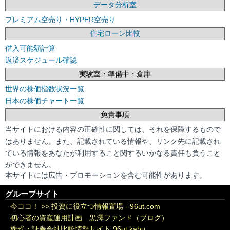
データ分析室
プレミアム空売り・HYPER空売り
住宅ローン比較
借入可能額計算
返済スケジュール確認
実験室・準備中・倉庫
世界の株価指数状況一覧
日本の株価チャート一覧
免責事項
当サイトにおける内容の正確性に関しては、それを保障するもので
はありません。また、記載されている情報や、リンク先に記載され
ている情報をあなたが利用すること関するいかなる責任も負うこと
ができません。
本サイトには広告・プロモーションを含む可能性があります。
グループサイト
今ココ！ >>
投資に役立つ情報置場 - 96ut.com
初心者の資産運用計画 黒澤ファンド（ブログ）
株式・証券会社比較情報サイト 96ut.kabu