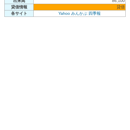
出来高
86,100
貸借情報
貸借
各サイト
Yahoo
みんかぶ
四季報