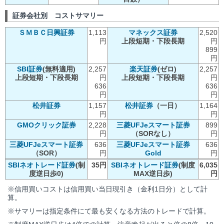
証券会社別 コストサマリー
ＳＭＢＣ日興証券
1,113
マネックス証券
2,520
円
上段短期・下段長期
円
899
円
SBI証券
(無料適用)
2,257
楽天証券
(ゼロ)
2,257
上段短期・下段長期
円
上段短期・下段長期
円
636
636
円
円
松井証券
1,157
松井証券
（一日）
1,164
円
円
GMOクリック証券
2,228
三菱UFJeスマート証券
899
円
（SORなし）
円
三菱UFJeスマート証券
636
三菱UFJeスマート証券
636
（SOR）
円
Gold
円
SBIネオトレード証券
(制
35円
SBIネオトレード証券
(制度
6,035
度逆日歩0)
MAX逆日歩)
円
※信用買いコストは信用買い当日現引き（金利1日分）として計
算。
※サマリーは指定条件にて最も安くなる方法のトレードで計算。