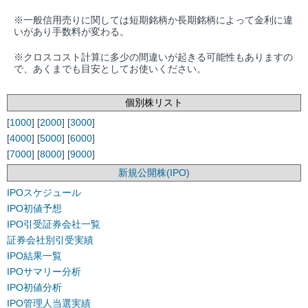
※一般信用売りに関しては短期銘柄か長期銘柄によって金利に違
いがあり手数料が変わる。
※クロスコスト計算に多少の間違いが起きる可能性もありますの
で、あくまでも目安としてお使いください。
個別株リスト
[
1000
] [
2000
] [
3000
]
[
4000
] [
5000
] [
6000
]
[
7000
] [
8000
] [
9000
]
新規公開株(IPO)
IPOスケジュール
IPO初値予想
IPO引受証券会社一覧
証券会社別引受実績
IPO結果一覧
IPOサマリー分析
IPO初値分析
IPO管理人当選実績