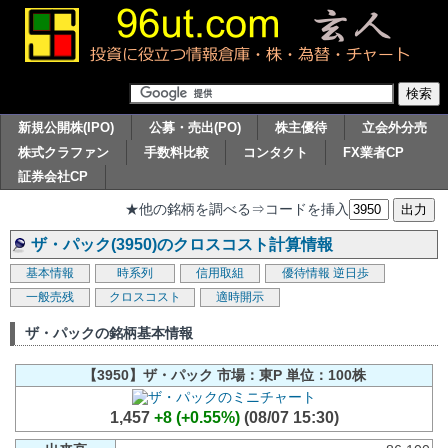
新規公開株(IPO)
公募・売出(PO)
株主優待
立会外分売
株式クラファン
手数料比較
コンタクト
FX業者CP
証券会社CP
★他の銘柄を調べる⇒コードを挿入
ザ・パック(3950)のクロスコスト計算情報
基本情報
時系列
信用取組
優待情報
逆日歩
一般売残
クロスコスト
適時開示
ザ・パックの銘柄基本情報
【3950】ザ・パック 市場：東P 単位：100株
1,457
+8 (+0.55%)
(08/07 15:30)