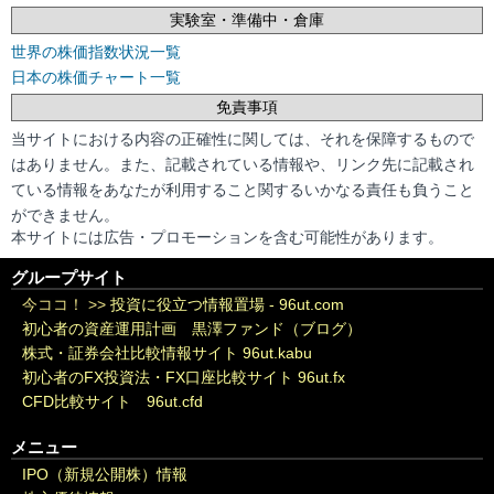
実験室・準備中・倉庫
世界の株価指数状況一覧
日本の株価チャート一覧
免責事項
当サイトにおける内容の正確性に関しては、それを保障するもので
はありません。また、記載されている情報や、リンク先に記載され
ている情報をあなたが利用すること関するいかなる責任も負うこと
ができません。
本サイトには広告・プロモーションを含む可能性があります。
グループサイト
今ココ！ >>
投資に役立つ情報置場 - 96ut.com
初心者の資産運用計画 黒澤ファンド（ブログ）
株式・証券会社比較情報サイト 96ut.kabu
初心者のFX投資法・FX口座比較サイト 96ut.fx
CFD比較サイト 96ut.cfd
メニュー
IPO（新規公開株）情報