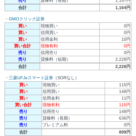
売り
貸株料（長期）
1,157円
合計
1,164円
・
GMOクリック証券
買い
現物買い
0円
買い
信用買い
0円
買い
信用金利
10円
買い合計
現物有利
0円
売り
信用売り
0円
売り
貸株料（短期）
2,228円
合計
2,228円
・
三菱UFJeスマート証券
（SORなし）
買い
現物買い
115円
買い
信用買い
148円
買い
信用金利
11円
買い合計
現物有利
115円
売り
信用売り
148円
売り
貸株料（長期）
636円
売り
プレミアム料
0円
合計
899円