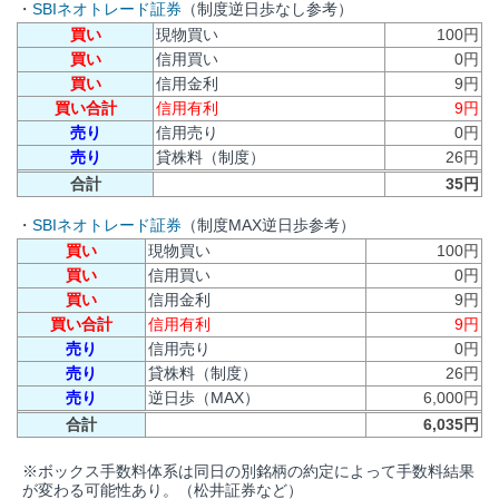
・
SBIネオトレード証券
（制度逆日歩なし参考）
買い
現物買い
100円
買い
信用買い
0円
買い
信用金利
9円
買い合計
信用有利
9円
売り
信用売り
0円
売り
貸株料（制度）
26円
合計
35円
・
SBIネオトレード証券
（制度MAX逆日歩参考）
買い
現物買い
100円
買い
信用買い
0円
買い
信用金利
9円
買い合計
信用有利
9円
売り
信用売り
0円
売り
貸株料（制度）
26円
売り
逆日歩（MAX）
6,000円
合計
6,035円
※ボックス手数料体系は同日の別銘柄の約定によって手数料結果
が変わる可能性あり。（松井証券など）