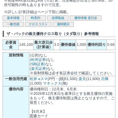
※制度MAX逆日歩は4倍での計算。注意喚起が出ると倍の8倍、10
倍可能性の時もありますので注意。
※詳しい計算詳細はページ下部に掲載。
基本情報
時系列
信用取組
優待情報
逆日歩
一般売残
クロスコスト
適時開示
ザ・パックの株主優待クロス取り（タダ取り）参考情報
必要資
最大逆日歩
145,100
3.0
優待価値
1,000
優待利回り
0.68
金
（計算値）
規制情報
(公的)なし
(松井証券)
なし
(SBI証券)
なし
(楽天証券)
なし
※規制情報は必ず各証券会社で確認してください。
一般信用売建
松井
eスマ
(P円・[残]51,500)
楽天
(11,600)
日興
(1,000)
マネックス
(無)
優待内容
優待権利日：12月末、6月末
※2026年12月末日を基準日とする株主優待の実施
をもって、株主優待制度は廃止となりますので、ご
留意ください。
【6月末】
図書カード