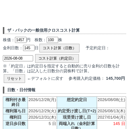
ザ・パックの一般信用クロスコスト計算
株価：
円 株数：
株
金利日数：
日
予定約定日：
コスト計算（日数）
コスト計算（約定日）
※「約定日」は約定日を指定すると自動的に売り金利の日数を計
算。「日数」は記入した日数分の貸株料で計算。
←デフォルトに戻す 参考購入約定価格：
145,700円
リセット
日数・日付情報
権利付き最
2026/12/28(月)
想定約定日
2026/08/08(土)
終日
権利落ち日
2026/12/29(火)
約定受け渡し日(T+2)
2026/08/13(木)
権利日
2026/12/31(木)
現受受け渡し日
2027/01/04(月)
逆日歩日数
5 日
両端入れ（金利計算
145 日
日数）