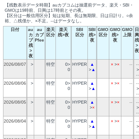
【残数表示データ時期】auカブコムは抽選前データ、楽天・SBI・
GMOは19時前、日興は17時前とその夜。
【区分は一般信用区分】短は短期、長は無期限、日は日計り。○余
裕、△残僅か、×不足。--はデータなし。
日付
au
au
楽天
楽天
SBI
SBI
GMO
GMO
GMO
日
カ
カブ
区分
残>夜
区分
残>
区分
残>
上限
興
ブ
Pfee
夜
夜
残
残
>
>
夜
夜
2026/08/07
>
特空
0>
HYPER
▲
×
>
×
--
--
0
>
▲
>
--
2026/08/06
>
特空
0>
HYPER
▲
×
>
×
--
--
0
>
▲
>
--
2026/08/05
>
特空
0>
HYPER
▲
×
>
×
--
--
0
>
×
>
--
2026/08/04
>
特空
0>
HYPER
▲
×
>
×
--
--
0
>
▲
>
--