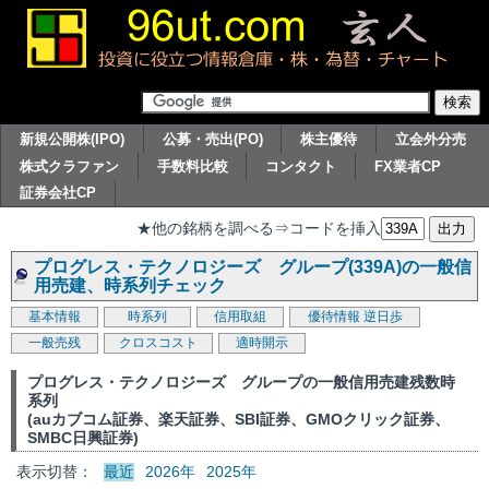
新規公開株(IPO)
公募・売出(PO)
株主優待
立会外分売
株式クラファン
手数料比較
コンタクト
FX業者CP
証券会社CP
★他の銘柄を調べる⇒コードを挿入
プログレス・テクノロジーズ グループ(339A)の一般信
用売建、時系列チェック
基本情報
時系列
信用取組
優待情報
逆日歩
一般売残
クロスコスト
適時開示
プログレス・テクノロジーズ グループの一般信用売建残数時
系列
(auカブコム証券、楽天証券、SBI証券、GMOクリック証券、
SMBC日興証券)
表示切替：
最近
2026年
2025年