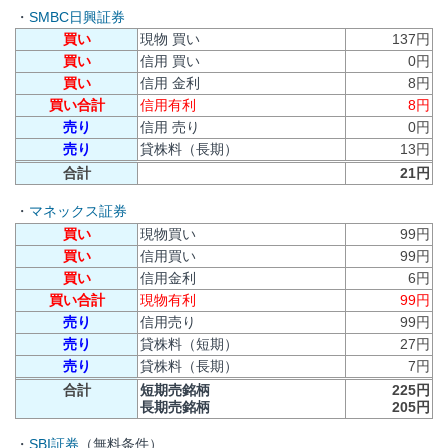
・
SMBC日興証券
買い
現物 買い
137円
買い
信用 買い
0円
買い
信用 金利
8円
買い合計
信用有利
8円
売り
信用 売り
0円
売り
貸株料（長期）
13円
合計
21円
・
マネックス証券
買い
現物買い
99円
買い
信用買い
99円
買い
信用金利
6円
買い合計
現物有利
99円
売り
信用売り
99円
売り
貸株料（短期）
27円
売り
貸株料（長期）
7円
合計
短期売銘柄
225円
長期売銘柄
205円
・
SBI証券
（無料条件）