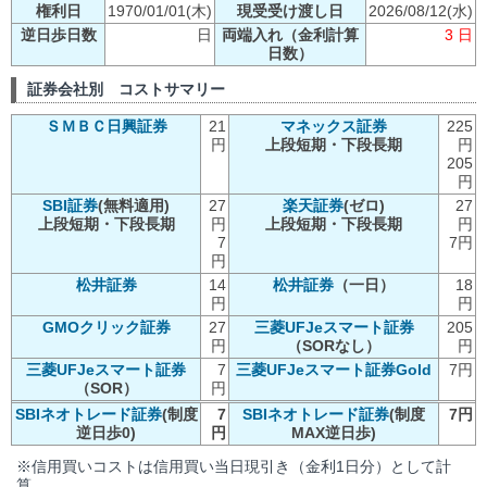
権利日
1970/01/01(木)
現受受け渡し日
2026/08/12(水)
逆日歩日数
日
両端入れ（金利計算
3 日
日数）
証券会社別 コストサマリー
ＳＭＢＣ日興証券
21
マネックス証券
225
円
上段短期・下段長期
円
205
円
SBI証券
(無料適用)
27
楽天証券
(ゼロ)
27
上段短期・下段長期
円
上段短期・下段長期
円
7
7円
円
松井証券
14
松井証券
（一日）
18
円
円
GMOクリック証券
27
三菱UFJeスマート証券
205
円
（SORなし）
円
三菱UFJeスマート証券
7
三菱UFJeスマート証券Gold
7円
（SOR）
円
SBIネオトレード証券
(制度
7
SBIネオトレード証券
(制度
7円
逆日歩0)
円
MAX逆日歩)
※信用買いコストは信用買い当日現引き（金利1日分）として計
算。