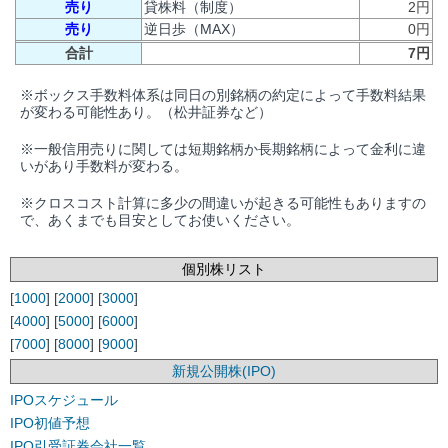
売り
貸株料（制度）
2円
売り
逆日歩（MAX）
0円
合計
7円
※ボックス手数料体系は同日の別銘柄の約定によって手数料結果
が変わる可能性あり。（松井証券など）
※一般信用売りに関しては短期銘柄か長期銘柄によって金利に違
いがあり手数料が変わる。
※クロスコスト計算に多少の間違いが起きる可能性もありますの
で、あくまでも目安としてお使いください。
個別株リスト
[
1000
] [
2000
] [
3000
]
[
4000
] [
5000
] [
6000
]
[
7000
] [
8000
] [
9000
]
新規公開株(IPO)
IPOスケジュール
IPO初値予想
IPO引受証券会社一覧