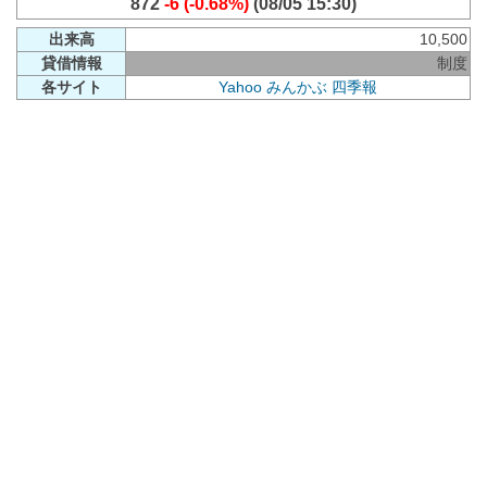
872
-6 (-0.68%)
(08/05 15:30)
出来高
10,500
貸借情報
制度
各サイト
Yahoo
みんかぶ
四季報