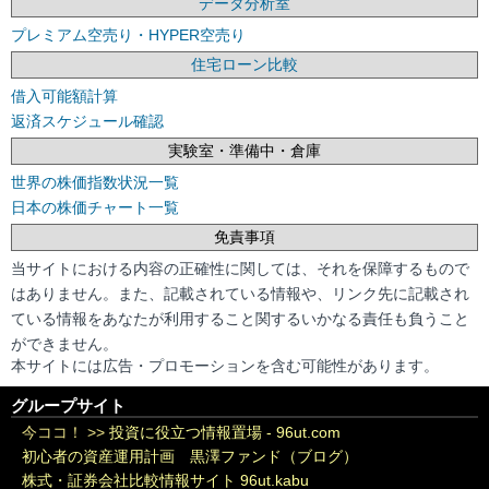
データ分析室
プレミアム空売り・HYPER空売り
住宅ローン比較
借入可能額計算
返済スケジュール確認
実験室・準備中・倉庫
世界の株価指数状況一覧
日本の株価チャート一覧
免責事項
当サイトにおける内容の正確性に関しては、それを保障するもので
はありません。また、記載されている情報や、リンク先に記載され
ている情報をあなたが利用すること関するいかなる責任も負うこと
ができません。
本サイトには広告・プロモーションを含む可能性があります。
グループサイト
今ココ！ >>
投資に役立つ情報置場 - 96ut.com
初心者の資産運用計画 黒澤ファンド（ブログ）
株式・証券会社比較情報サイト 96ut.kabu