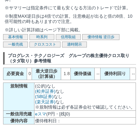
※サマリーは指定条件にて最も安くなる方法のトレードで計算。
※制度MAX逆日歩は4倍での計算。注意喚起が出ると倍の8倍、10
倍可能性の時もありますので注意。
※詳しい計算詳細はページ下部に掲載。
基本情報
時系列
信用取組
優待情報
逆日歩
一般売残
クロスコスト
適時開示
プログレス・テクノロジーズ グループの株主優待クロス取り
（タダ取り）参考情報
最大逆日歩
必要資金
0
1.8
優待価値
--
優待利回り
--
（計算値）
規制情報
(公的)なし
(松井証券)
なし
(SBI証券)
なし
(楽天証券)
なし
※規制情報は必ず各証券会社で確認してください。
一般信用売建
eスマ
(P円・[残]0)
優待内容
優待権利日：