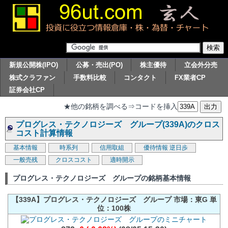
新規公開株(IPO)
公募・売出(PO)
株主優待
立会外分売
株式クラファン
手数料比較
コンタクト
FX業者CP
証券会社CP
★他の銘柄を調べる⇒コードを挿入
プログレス・テクノロジーズ グループ(339A)のクロス
コスト計算情報
基本情報
時系列
信用取組
優待情報
逆日歩
一般売残
クロスコスト
適時開示
プログレス・テクノロジーズ グループの銘柄基本情報
【339A】プログレス・テクノロジーズ グループ 市場：東G 単
位：100株