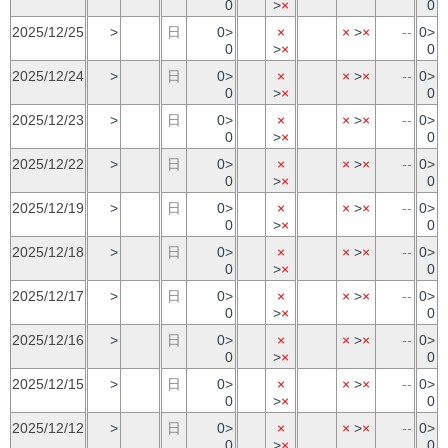
0
>
×
0
2025/12/25
>
日
0>
×
×
>
×
--
0>
0
>
×
0
2025/12/24
>
日
0>
×
×
>
×
--
0>
0
>
×
0
2025/12/23
>
日
0>
×
×
>
×
--
0>
0
>
×
0
2025/12/22
>
日
0>
×
×
>
×
--
0>
0
>
×
0
2025/12/19
>
日
0>
×
×
>
×
--
0>
0
>
×
0
2025/12/18
>
日
0>
×
×
>
×
--
0>
0
>
×
0
2025/12/17
>
日
0>
×
×
>
×
--
0>
0
>
×
0
2025/12/16
>
日
0>
×
×
>
×
--
0>
0
>
×
0
2025/12/15
>
日
0>
×
×
>
×
--
0>
0
>
×
0
2025/12/12
>
日
0>
×
×
>
×
--
0>
0
>
×
0