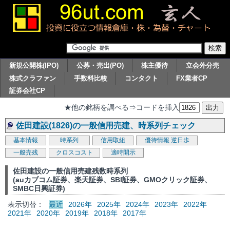
新規公開株(IPO)
公募・売出(PO)
株主優待
立会外分売
株式クラファン
手数料比較
コンタクト
FX業者CP
証券会社CP
★他の銘柄を調べる⇒コードを挿入
佐田建設(1826)の一般信用売建、時系列チェック
基本情報
時系列
信用取組
優待情報
逆日歩
一般売残
クロスコスト
適時開示
佐田建設の一般信用売建残数時系列
(auカブコム証券、楽天証券、SBI証券、GMOクリック証券、
SMBC日興証券)
表示切替：
最近
2026年
2025年
2024年
2023年
2022年
2021年
2020年
2019年
2018年
2017年