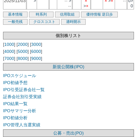
2025/11/03
>
--
>
×
×
>
×
--
0>
--
>
×
0
基本情報
時系列
信用取組
優待情報
逆日歩
一般売残
クロスコスト
適時開示
個別株リスト
[
1000
] [
2000
] [
3000
]
[
4000
] [
5000
] [
6000
]
[
7000
] [
8000
] [
9000
]
新規公開株(IPO)
IPOスケジュール
IPO初値予想
IPO引受証券会社一覧
証券会社別引受実績
IPO結果一覧
IPOサマリー分析
IPO初値分析
IPO管理人当選実績
公募・売出(PO)