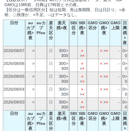
GMOは19時前、日興は17時前とその夜。
【区分は一般信用区分】短は短期、長は無期限、日は日計り。○余
裕、△残僅か、×不足。--はデータなし。
日付
au
auカ
楽
楽天
SBI
SBI
GMO
GMO
GMO
日
カブ
ブ
天
残>夜
区
残>
区分
残>
上限
興
残>
Pfee
区
分
夜
夜
残
夜
分
>
夜
2026/08/07
>
日
300>
×
×
>
×
--
0>
300
>
×
0
2026/08/06
>
日
300>
×
×
>
×
--
0>
300
>
×
0
2026/08/05
>
日
300>
×
×
>
×
--
0>
300
>
×
0
2026/08/04
>
日
300>
×
×
>
×
--
0>
300
>
×
0
2026/08/03
>
日
300>
×
×
>
×
--
0>
300
>
×
0
日付
au
auカ
楽
楽天
SBI
SBI
GMO
GMO
GMO
日
カブ
ブ
天
残>夜
区
残>
区分
残>
上限
興
残>
Pfee
区
分
夜
夜
残
夜
分
>