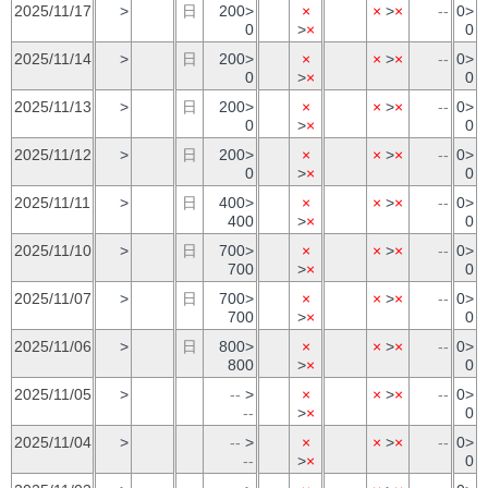
2025/11/17
>
日
200>
×
×
>
×
--
0>
0
>
×
0
2025/11/14
>
日
200>
×
×
>
×
--
0>
0
>
×
0
2025/11/13
>
日
200>
×
×
>
×
--
0>
0
>
×
0
2025/11/12
>
日
200>
×
×
>
×
--
0>
0
>
×
0
2025/11/11
>
日
400>
×
×
>
×
--
0>
400
>
×
0
2025/11/10
>
日
700>
×
×
>
×
--
0>
700
>
×
0
2025/11/07
>
日
700>
×
×
>
×
--
0>
700
>
×
0
2025/11/06
>
日
800>
×
×
>
×
--
0>
800
>
×
0
2025/11/05
>
--
>
×
×
>
×
--
0>
--
>
×
0
2025/11/04
>
--
>
×
×
>
×
--
0>
--
>
×
0