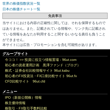
世界の株価指数状況一覧
日本の株価チャート一覧
免責事項
当サイトにおける内容の正確性に関しては、それを保障するもので
はありません。また、記載されている情報や、リンク先に記載され
ている情報をあなたが利用すること関するいかなる責任も負うこと
ができません。
本サイトには広告・プロモーションを含む可能性があります。
グループサイト
今ココ！ >>
投資に役立つ情報置場 - 96ut.com
初心者の資産運用計画 黒澤ファンド（ブログ）
株式・証券会社比較情報サイト 96ut.kabu
初心者のFX投資法・FX口座比較サイト 96ut.fx
CFD比較サイト 96ut.cfd
メニュー
IPO（新規公開株）情報
株主優待情報
株取引・FX取引手数料比較