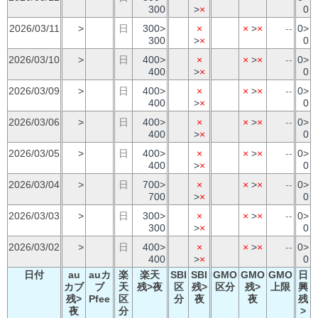
300
>
×
0
2026/03/11
>
日
300>
×
×
>
×
--
0>
300
>
×
0
2026/03/10
>
日
400>
×
×
>
×
--
0>
400
>
×
0
2026/03/09
>
日
400>
×
×
>
×
--
0>
400
>
×
0
2026/03/06
>
日
400>
×
×
>
×
--
0>
400
>
×
0
2026/03/05
>
日
400>
×
×
>
×
--
0>
400
>
×
0
2026/03/04
>
日
700>
×
×
>
×
--
0>
700
>
×
0
2026/03/03
>
日
300>
×
×
>
×
--
0>
300
>
×
0
2026/03/02
>
日
400>
×
×
>
×
--
0>
400
>
×
0
日付
au
auカ
楽
楽天
SBI
SBI
GMO
GMO
GMO
日
カブ
ブ
天
残>夜
区
残>
区分
残>
上限
興
残>
Pfee
区
分
夜
夜
残
夜
分
>