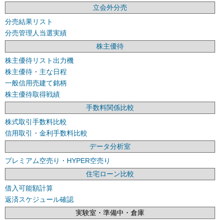
立会外分売
分売結果リスト
分売管理人当選実績
株主優待
株主優待リスト出力機
株主優待・主な日程
一般信用売建て銘柄
株主優待取得戦績
手数料関係比較
株式取引手数料比較
信用取引・金利手数料比較
データ分析室
プレミアム空売り・HYPER空売り
住宅ローン比較
借入可能額計算
返済スケジュール確認
実験室・準備中・倉庫