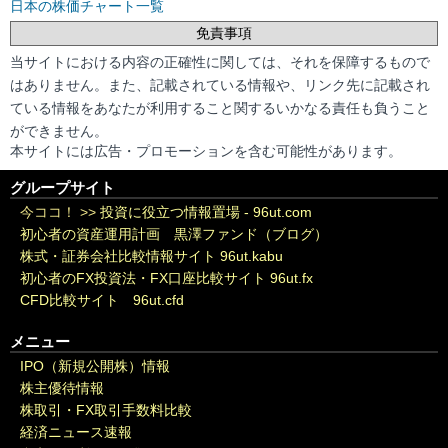
日本の株価チャート一覧
免責事項
当サイトにおける内容の正確性に関しては、それを保障するもので
はありません。また、記載されている情報や、リンク先に記載され
ている情報をあなたが利用すること関するいかなる責任も負うこと
ができません。
本サイトには広告・プロモーションを含む可能性があります。
グループサイト
今ココ！ >>
投資に役立つ情報置場 - 96ut.com
初心者の資産運用計画 黒澤ファンド（ブログ）
株式・証券会社比較情報サイト 96ut.kabu
初心者のFX投資法・FX口座比較サイト 96ut.fx
CFD比較サイト 96ut.cfd
メニュー
IPO（新規公開株）情報
株主優待情報
株取引・FX取引手数料比較
経済ニュース速報