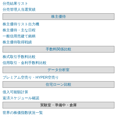
分売結果リスト
分売管理人当選実績
株主優待
株主優待リスト出力機
株主優待・主な日程
一般信用売建て銘柄
株主優待取得戦績
手数料関係比較
株式取引手数料比較
信用取引・金利手数料比較
データ分析室
プレミアム空売り・HYPER空売り
住宅ローン比較
借入可能額計算
返済スケジュール確認
実験室・準備中・倉庫
世界の株価指数状況一覧