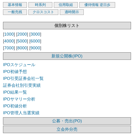
基本情報
時系列
信用取組
優待情報
逆日歩
一般売残
クロスコスト
適時開示
個別株リスト
[
1000
] [
2000
] [
3000
]
[
4000
] [
5000
] [
6000
]
[
7000
] [
8000
] [
9000
]
新規公開株(IPO)
IPOスケジュール
IPO初値予想
IPO引受証券会社一覧
証券会社別引受実績
IPO結果一覧
IPOサマリー分析
IPO初値分析
IPO管理人当選実績
公募・売出(PO)
立会外分売