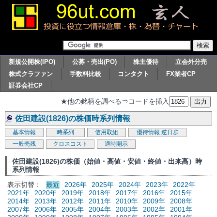
新規公開株(IPO)
公募・売出(PO)
株主優待
立会外分売
株式クラファン
手数料比較
コンタクト
FX業者CP
証券会社CP
★他の銘柄を調べる⇒コードを挿入
佐田建設(1826)の株価時系列情報
基本情報
時系列
信用取組
優待情報
逆日歩
一般売残
クロスコスト
適時開示
佐田建設(1826)の株価（始値・高値・安値・終値・出来高）時
系列情報
表示切替：
最近
2026年
2025年
2024年
2023年
2022年
2021年
2020年
2019年
2018年
2017年
2016年
2015年
2014年
2013年
2012年
2011年
2010年
2009年
2008年
2007年
2006年
2005年
2004年
2003年
2002年
2001年