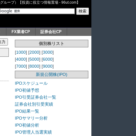
ープ）【投資に役立つ情報置場 - 96ut.com】
ト
FX業者CP
証券会社CP
個別株リスト
[
1000
] [
2000
] [
3000
]
[
4000
] [
5000
] [
6000
]
[
7000
] [
8000
] [
9000
]
新規公開株(IPO)
IPOスケジュール
IPO初値予想
IPO引受証券会社一覧
証券会社別引受実績
IPO結果一覧
IPOサマリー分析
IPO初値分析
IPO管理人当選実績