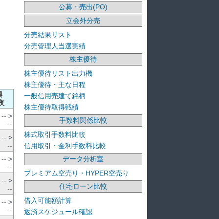
公募・売出(PO)
立会外分売
分売結果リスト
分売管理人当選実績
株主優待
株主優待リスト出力機
株主優待・主な日程
興
一般信用売建て銘柄
夜
株主優待取得戦績
--
>
手数料関係比較
--
株式取引手数料比較
--
>
信用取引・金利手数料比較
--
データ分析室
--
>
--
プレミアム空売り・HYPER空売り
--
>
住宅ローン比較
--
借入可能額計算
--
>
--
返済スケジュール確認