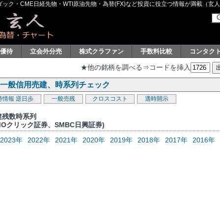
ク・CME日経先物・WTI原油先物・為替(FX)など投資に役立つ情報が満載（玄人グル
主優待
立会外分売
株式クラファン
手数料比較
コンタク
★他の銘柄を調べる⇒コードを挿入
)の一般信用売建、時系列チェック
待情報
逆日歩
一般売残
クロスコスト
適時開示
建残数時系列
MOクリック証券、SMBC日興証券)
2023年
2022年
2021年
2020年
2019年
2018年
2017年
2016年