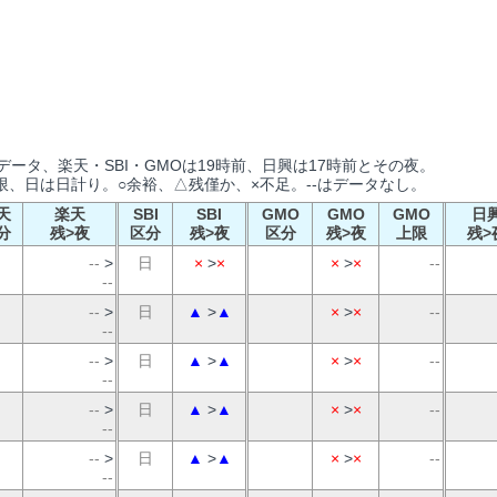
ータ、楽天・SBI・GMOは19時前、日興は17時前とその夜。
、日は日計り。○余裕、△残僅か、×不足。--はデータなし。
天
楽天
SBI
SBI
GMO
GMO
GMO
日
分
残>夜
区分
残>夜
区分
残>夜
上限
残>
--
>
日
×
>
×
×
>
×
--
--
--
>
日
▲
>
▲
×
>
×
--
--
--
>
日
▲
>
▲
×
>
×
--
--
--
>
日
▲
>
▲
×
>
×
--
--
--
>
日
▲
>
▲
×
>
×
--
--