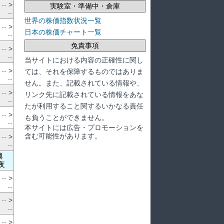
--
>
実験室・準備中・倉庫
--
世界の株価指数状況一覧
--
>
日本の株価チャート一覧
--
免責事項
--
>
--
当サイトにおける内容の正確性に関し
--
>
ては、それを保障するものではありま
--
せん。また、記載されている情報や、
--
>
リンク先に記載されている情報をあな
--
たが利用すること関するいかなる責任
--
>
も負うことができません。
--
本サイトには広告・プロモーションを
含む可能性があります。
--
>
--
興
夜
--
>
--
--
>
--
--
>