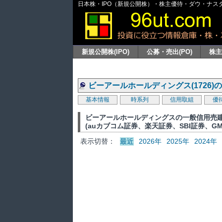
日本株・IPO（新規公開株）・株主優待・ダウ・ナスダッ
新規公開株(IPO)
公募・売出(PO)
株
ビーアールホールディングス(1726
基本情報
時系列
信用取組
優
ビーアールホールディングスの一般信用売
(auカブコム証券、楽天証券、SBI証券、G
表示切替：
最近
2026年
2025年
2024年