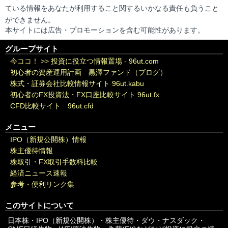
ている情報をあなたが利用すること関するいかなる責任も負うこと
ができません。
本サイトには広告・プロモーションを含む可能性があります。
グループサイト
今ココ！ >>
投資に役立つ情報置場 - 96ut.com
初心者の資産運用計画 黒澤ファンド（ブログ）
株式・証券会社比較情報サイト 96ut.kabu
初心者のFX投資法・FX口座比較サイト 96ut.fx
CFD比較サイト 96ut.cfd
メニュー
IPO（新規公開株）情報
株主優待情報
株取引・FX取引手数料比較
経済ニュース速報
参考・便利リンク集
このサイトについて
日本株・IPO（新規公開株）・株主優待・ダウ・ナスダック・