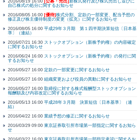
2016/08/19 16:00
[公募・売出]
新株式発行及び株式売出し並びに
自己株式の処分に関するお知らせ
2016/08/05 16:00
[優待]
株式分割、定款の一部変更、配当予想の
修正及び株主優待制度の変更（拡充）に関するお知らせ
2016/08/05 16:00
平成29年３月期 第１四半期決算短信〔日本基
準〕（連結）
2016/07/21 16:30
ストックオプション（新株予約権）の内容確定
に関するお知らせ
2016/06/24 16:00
ストックオプション（新株予約権）の発行に関
するお知らせ
2016/05/27 16:00
定款の一部変更に関するお知らせ
2016/05/27 16:00
組織変更および役員の異動に関するお知らせ
2016/05/27 16:00
取締役に対する株式報酬型ストックオプション
報酬額及び内容改定に関するお知らせ
2016/05/13 16:00
平成28年３月期 決算短信〔日本基準〕（連
結）
2016/04/22 16:00
業績予想の修正に関するお知らせ
2016/03/29 09:00
東京証券取引所市場第一部指定に関するお知ら
せ
2016/03/22 16:00
東京証券取引所市場第一部指定承認に関するお