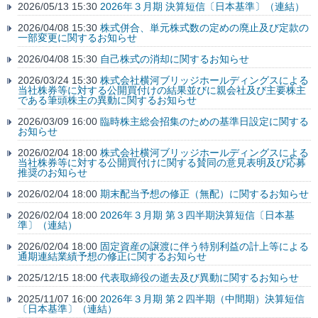
2026/05/13 15:30
2026年３月期 決算短信〔日本基準〕（連結）
2026/04/08 15:30
株式併合、単元株式数の定めの廃止及び定款の
一部変更に関するお知らせ
2026/04/08 15:30
自己株式の消却に関するお知らせ
2026/03/24 15:30
株式会社横河ブリッジホールディングスによる
当社株券等に対する公開買付けの結果並びに親会社及び主要株主
である筆頭株主の異動に関するお知らせ
2026/03/09 16:00
臨時株主総会招集のための基準日設定に関する
お知らせ
2026/02/04 18:00
株式会社横河ブリッジホールディングスによる
当社株券等に対する公開買付けに関する賛同の意見表明及び応募
推奨のお知らせ
2026/02/04 18:00
期末配当予想の修正（無配）に関するお知らせ
2026/02/04 18:00
2026年３月期 第３四半期決算短信〔日本基
準〕（連結）
2026/02/04 18:00
固定資産の譲渡に伴う特別利益の計上等による
通期連結業績予想の修正に関するお知らせ
2025/12/15 18:00
代表取締役の逝去及び異動に関するお知らせ
2025/11/07 16:00
2026年３月期 第２四半期（中間期）決算短信
〔日本基準〕（連結）