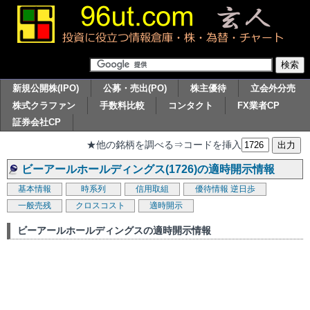
新規公開株(IPO)
公募・売出(PO)
株主優待
立会外分売
株式クラファン
手数料比較
コンタクト
FX業者CP
証券会社CP
★他の銘柄を調べる⇒コードを挿入
ビーアールホールディングス(1726)の適時開示情報
基本情報
時系列
信用取組
優待情報
逆日歩
一般売残
クロスコスト
適時開示
ビーアールホールディングスの適時開示情報