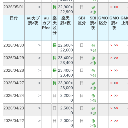
2026/05/01
>
長
22,900>
日
◎
×
>
×
22,900
>
◎
日付
auカブ
au
楽
楽天
SBI
SBI
GMO
GMO
GM
残>夜
カブ
天
残>夜
区分
残>
区分
残>
上
Pfee
区
夜
夜
分
2026/04/30
>
長
22,600>
日
◎
×
>
×
22,600
>
◎
2026/04/29
>
長
23,400>
日
◎
×
>
×
23,400
>
◎
2026/04/28
>
長
23,400>
日
◎
×
>
×
23,400
>
◎
2026/04/27
>
長
23,000>
日
◎
×
>
×
23,000
>
◎
2026/04/24
>
日
2,200>
日
◎
×
>
×
0
>
◎
2026/04/23
>
日
2,500>
日
◎
×
>
×
0
>
◎
2026/04/22
>
日
2,000>
日
◎
×
>
×
0
>
◎