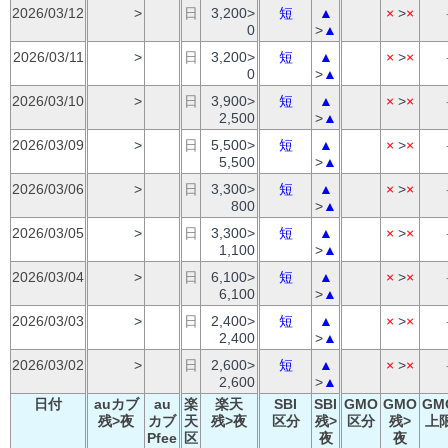
2026/03/12
>
日
3,200>
短
▲
×
>
×
0
>
▲
2026/03/11
>
日
3,200>
短
▲
×
>
×
0
>
▲
2026/03/10
>
日
3,900>
短
▲
×
>
×
2,500
>
▲
2026/03/09
>
日
5,500>
短
▲
×
>
×
5,500
>
▲
2026/03/06
>
日
3,300>
短
▲
×
>
×
800
>
▲
2026/03/05
>
日
3,300>
短
▲
×
>
×
1,100
>
▲
2026/03/04
>
日
6,100>
短
▲
×
>
×
6,100
>
▲
2026/03/03
>
日
2,400>
短
▲
×
>
×
2,400
>
▲
2026/03/02
>
日
2,600>
短
▲
×
>
×
2,600
>
▲
日付
auカブ
au
楽
楽天
SBI
SBI
GMO
GMO
GM
残>夜
カブ
天
残>夜
区分
残>
区分
残>
上
Pfee
区
夜
夜