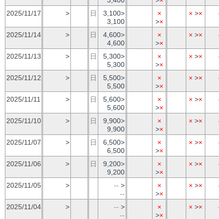
2025/11/17
>
日
3,100>
×
×
>
×
3,100
>
×
2025/11/14
>
日
4,600>
×
×
>
×
4,600
>
×
2025/11/13
>
日
5,300>
×
×
>
×
5,300
>
×
2025/11/12
>
日
5,500>
×
×
>
×
5,500
>
×
2025/11/11
>
日
5,600>
×
×
>
×
5,600
>
×
2025/11/10
>
日
9,900>
×
×
>
×
9,900
>
×
2025/11/07
>
日
6,500>
×
×
>
×
6,500
>
×
2025/11/06
>
日
9,200>
×
×
>
×
9,200
>
×
2025/11/05
>
--
>
×
×
>
×
--
>
×
2025/11/04
>
--
>
×
×
>
×
--
>
×