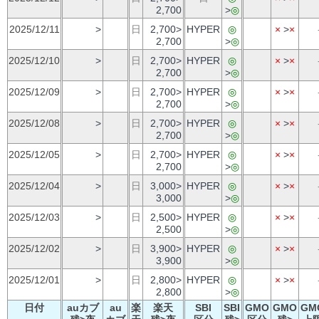
2,700
>
◎
2025/12/11
>
日
2,700>
HYPER
◎
×
>
×
2,700
>
◎
2025/12/10
>
日
2,700>
HYPER
◎
×
>
×
2,700
>
◎
2025/12/09
>
日
2,700>
HYPER
◎
×
>
×
2,700
>
◎
2025/12/08
>
日
2,700>
HYPER
◎
×
>
×
2,700
>
◎
2025/12/05
>
日
2,700>
HYPER
◎
×
>
×
2,700
>
◎
2025/12/04
>
日
3,000>
HYPER
◎
×
>
×
3,000
>
◎
2025/12/03
>
日
2,500>
HYPER
◎
×
>
×
2,500
>
◎
2025/12/02
>
日
3,900>
HYPER
◎
×
>
×
3,900
>
◎
2025/12/01
>
日
2,800>
HYPER
◎
×
>
×
2,800
>
◎
日付
auカブ
au
楽
楽天
SBI
SBI
GMO
GMO
GM