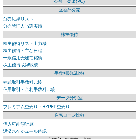
公募・売出(PO)
立会外分売
分売結果リスト
分売管理人当選実績
株主優待
株主優待リスト出力機
株主優待・主な日程
一般信用売建て銘柄
株主優待取得戦績
手数料関係比較
株式取引手数料比較
信用取引・金利手数料比較
データ分析室
プレミアム空売り・HYPER空売り
住宅ローン比較
借入可能額計算
返済スケジュール確認