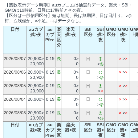
【残数表示データ時期】auカブコムは抽選前データ、楽天・SBI・
GMOは19時前、日興は17時前とその夜。
【区分は一般信用区分】短は短期、長は無期限、日は日計り。○余
裕、△残僅か、×不足。--はデータなし。
日付
auカブ
au
楽
楽天
SBI
SBI
GMO
GMO
GM
残>夜
カブ
天
残>夜
区分
残>
区分
残>
上
Pfee
区
夜
夜
分
2026/08/07
20,900>
0.19
長
0>
日
◎
×
>
×
20,900
0
>
◎
2026/08/06
20,900>
0.19
長
0>
日
◎
×
>
×
20,900
0
>
◎
2026/08/05
20,900>
0.19
長
0>
日
◎
×
>
×
20,900
0
>
×
2026/08/04
20,900>
0.19
長
0>
日
◎
×
>
×
0
>
◎
2026/08/03
20,900>
0.19
長
0>
日
◎
×
>
×
20,900
0
>
◎
日付
auカブ
au
楽
楽天
SBI
SBI
GMO
GMO
GM
残>夜
カブ
天
残>夜
区分
残>
区分
残>
上
Pfee
区
夜
夜