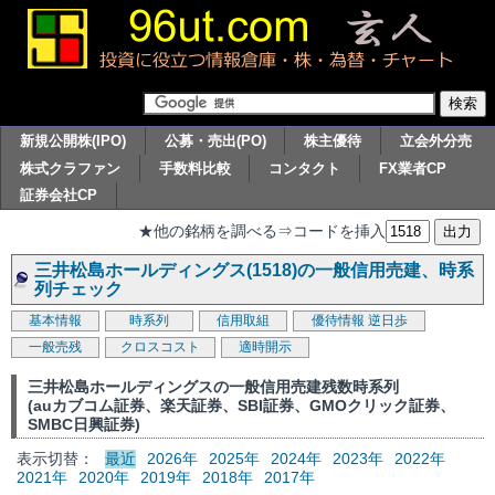
新規公開株(IPO)
公募・売出(PO)
株主優待
立会外分売
株式クラファン
手数料比較
コンタクト
FX業者CP
証券会社CP
★他の銘柄を調べる⇒コードを挿入
三井松島ホールディングス(1518)の一般信用売建、時系
列チェック
基本情報
時系列
信用取組
優待情報
逆日歩
一般売残
クロスコスト
適時開示
三井松島ホールディングスの一般信用売建残数時系列
(auカブコム証券、楽天証券、SBI証券、GMOクリック証券、
SMBC日興証券)
表示切替：
最近
2026年
2025年
2024年
2023年
2022年
2021年
2020年
2019年
2018年
2017年