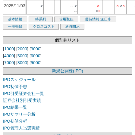
2025/11/03
>
--
>
×
×
>
×
--
>
×
基本情報
時系列
信用取組
優待情報
逆日歩
一般売残
クロスコスト
適時開示
個別株リスト
[
1000
] [
2000
] [
3000
]
[
4000
] [
5000
] [
6000
]
[
7000
] [
8000
] [
9000
]
新規公開株(IPO)
IPOスケジュール
IPO初値予想
IPO引受証券会社一覧
証券会社別引受実績
IPO結果一覧
IPOサマリー分析
IPO初値分析
IPO管理人当選実績