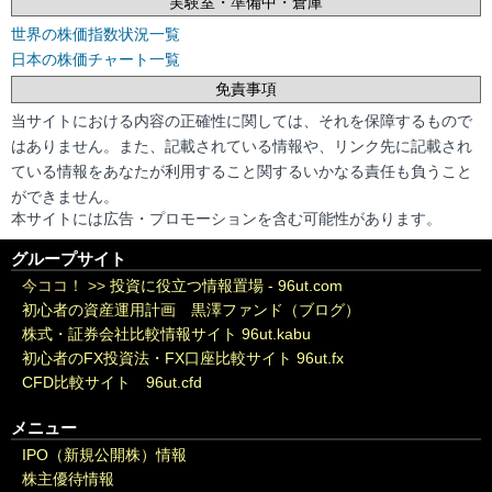
実験室・準備中・倉庫
世界の株価指数状況一覧
日本の株価チャート一覧
免責事項
当サイトにおける内容の正確性に関しては、それを保障するもので
はありません。また、記載されている情報や、リンク先に記載され
ている情報をあなたが利用すること関するいかなる責任も負うこと
ができません。
本サイトには広告・プロモーションを含む可能性があります。
グループサイト
今ココ！ >>
投資に役立つ情報置場 - 96ut.com
初心者の資産運用計画 黒澤ファンド（ブログ）
株式・証券会社比較情報サイト 96ut.kabu
初心者のFX投資法・FX口座比較サイト 96ut.fx
CFD比較サイト 96ut.cfd
メニュー
IPO（新規公開株）情報
株主優待情報