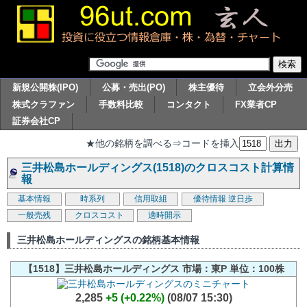
新規公開株(IPO)
公募・売出(PO)
株主優待
立会外分売
株式クラファン
手数料比較
コンタクト
FX業者CP
証券会社CP
★他の銘柄を調べる⇒コードを挿入
三井松島ホールディングス(1518)のクロスコスト計算情
報
基本情報
時系列
信用取組
優待情報
逆日歩
一般売残
クロスコスト
適時開示
三井松島ホールディングスの銘柄基本情報
【1518】三井松島ホールディングス 市場：東P 単位：100株
2,285
+5 (+0.22%)
(08/07 15:30)