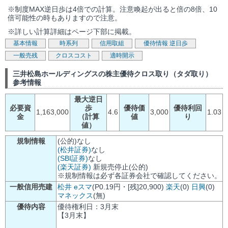
※制度MAX逆日歩は4倍での計算。注意喚起が出ると倍の8倍、10
倍可能性の時もありますので注意。
※詳しい計算詳細はページ下部に掲載。
基本情報
時系列
信用取組
優待情報
逆日歩
一般売残
クロスコスト
適時開示
三井松島ホールディングスの株主優待クロス取り（タダ取り）
参考情報
最大逆日
必要資
歩
優待価
優待利回
1,163,000
4.6
3,000
1.03
金
（計算
値
り
値）
規制情報
(公的)なし
(松井証券)
なし
(SBI証券)
なし
(楽天証券)
新規売停止(公的)
※規制情報は必ず各証券会社で確認してください。
一般信用売建
松井
eスマ
(P0.19円・[残]20,900)
楽天
(0)
日興
(0)
マネックス
(無)
優待内容
優待権利日：3月末
【3月末】