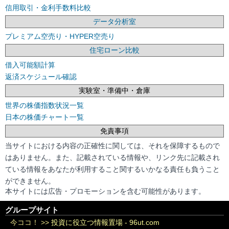
信用取引・金利手数料比較
データ分析室
プレミアム空売り・HYPER空売り
住宅ローン比較
借入可能額計算
返済スケジュール確認
実験室・準備中・倉庫
世界の株価指数状況一覧
日本の株価チャート一覧
免責事項
当サイトにおける内容の正確性に関しては、それを保障するもので
はありません。また、記載されている情報や、リンク先に記載され
ている情報をあなたが利用すること関するいかなる責任も負うこと
ができません。
本サイトには広告・プロモーションを含む可能性があります。
グループサイト
今ココ！ >>
投資に役立つ情報置場 - 96ut.com