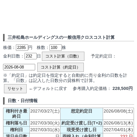
三井松島ホールディングスの一般信用クロスコスト計算
株価：
円 株数：
株
金利日数：
日
予定約定日：
コスト計算（日数）
コスト計算（約定日）
※「約定日」は約定日を指定すると自動的に売り金利の日数を計
算。「日数」は記入した日数分の貸株料で計算。
←デフォルトに戻す 参考購入約定価格：
228,500円
リセット
日数・日付情報
権利付き最
2027/03/27(土)
想定約定日
2026/08/08(土)
終日
権利落ち日
2027/03/30(火)
約定受け渡し日(T+2)
2026/08/13(木)
権利日
2027/03/31(水)
現受受け渡し日
2027/04/01(木)
逆日歩日数
日
両端入れ（金利計算
232 日