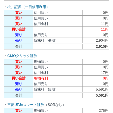
・
松井証券（一日信用利用）
買い
信用買い
0円
買い
信用買い
0円
買い
信用金利
11円
買い合計
11円
売り
信用売り
0円
売り
貸株料（長期）
2,904円
合計
2,915円
・
GMOクリック証券
買い
現物買い
0円
買い
信用買い
0円
買い
信用金利
17円
買い合計
現物有利
0円
売り
信用売り
0円
売り
貸株料（短期）
5,591円
合計
5,591円
・
三菱UFJeスマート証券
（SORなし）
買い
現物買い
275円