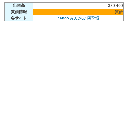
出来高
320,400
貸借情報
貸借
各サイト
Yahoo
みんかぶ
四季報