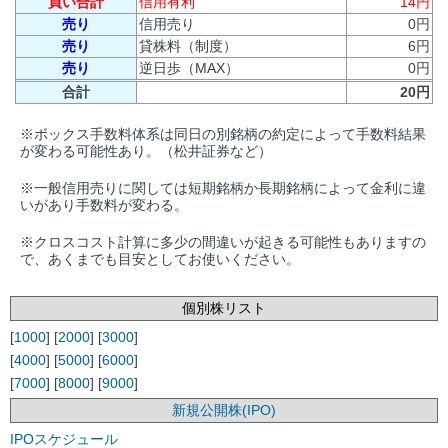
買い合計
信用有利
14円
売り
信用売り
0円
売り
貸株料（制度）
6円
売り
逆日歩（MAX）
0円
合計
20円
※ボックス手数料体系は同日の別銘柄の約定によって手数料結果
が変わる可能性あり。（松井証券など）
※一般信用売りに関しては短期銘柄か長期銘柄によって金利に違
いがあり手数料が変わる。
※クロスコスト計算に多少の間違いが起きる可能性もありますの
で、あくまでも目安としてお使いください。
個別株リスト
[
1000
] [
2000
] [
3000
]
[
4000
] [
5000
] [
6000
]
[
7000
] [
8000
] [
9000
]
新規公開株(IPO)
IPOスケジュール