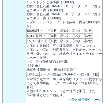
①レストランご優待券（3,000円）
②株式会社花菱 HANABISHI オーダースーツお仕
立てギフト券（10,000円）
③株式会社花菱 HANABISHI オーダーシャツお仕
立てギフト券（2,000円）
④プレミアムペットフード優待券（税込3,080円相
当）
500株以上
①2枚 ②1枚 ③1枚 ④1枚
5,000株以上
①4枚 ②2枚 ③2枚 ④2枚
15,000株以上
①6枚 ②2枚 ③2枚 ④2枚
※①の対象施設：三井港倶楽部、ラ・ロシェル
※①および②のご利用条件は、自社ホームページを
参照。③については、株式会社ケイエムテイのホー
ムページ参照。
※①～④の有効期間は1年間。
【9月末】
株式会社花菱 株主様向け特別割引
1株以上
オーダー製品20%OFFクーポン券：1枚
※郵送予定のクーポン券を店頭スタッフへ提示する
ことで利用可能。（クーポン券1枚につき1回限り
有効）
※他の割引キャンペーンとの併用は不可。また、一
部対象外となる生地あり。
企業の優待紹介ページ