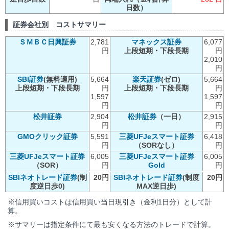
日数）
証券会社別 コストサマリー
ＳＭＢＣ日興証券
2,781
マネックス証券
6,077
円
上段短期・下段長期
円
2,010
円
SBI証券
(無料適用)
5,664
楽天証券
(ゼロ)
5,664
上段短期・下段長期
円
上段短期・下段長期
円
1,597
1,597
円
円
松井証券
2,904
松井証券
（一日）
2,915
円
円
GMOクリック証券
5,591
三菱UFJeスマート証券
6,418
円
（SORなし）
円
三菱UFJeスマート証券
6,005
三菱UFJeスマート証券
6,005
（SOR）
円
Gold
円
SBIネオトレード証券
(制
20円
SBIネオトレード証券
(制度
20円
度逆日歩0)
MAX逆日歩)
※信用買いコストは信用買い当日現引き（金利1日分）として計
算。
※サマリーは指定条件にて最も安くなる方法のトレードで計算。