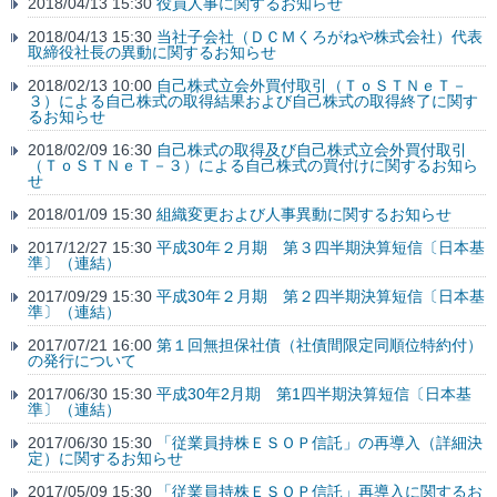
2018/04/13 15:30
役員人事に関するお知らせ
2018/04/13 15:30
当社子会社（ＤＣＭくろがねや株式会社）代表
取締役社長の異動に関するお知らせ
2018/02/13 10:00
自己株式立会外買付取引（ＴｏＳＴＮｅＴ－
３）による自己株式の取得結果および自己株式の取得終了に関す
るお知らせ
2018/02/09 16:30
自己株式の取得及び自己株式立会外買付取引
（ＴｏＳＴＮｅＴ－３）による自己株式の買付けに関するお知ら
せ
2018/01/09 15:30
組織変更および人事異動に関するお知らせ
2017/12/27 15:30
平成30年２月期 第３四半期決算短信〔日本基
準〕（連結）
2017/09/29 15:30
平成30年２月期 第２四半期決算短信〔日本基
準〕（連結）
2017/07/21 16:00
第１回無担保社債（社債間限定同順位特約付）
の発行について
2017/06/30 15:30
平成30年2月期 第1四半期決算短信〔日本基
準〕（連結）
2017/06/30 15:30
「従業員持株ＥＳＯＰ信託」の再導入（詳細決
定）に関するお知らせ
2017/05/09 15:30
「従業員持株ＥＳＯＰ信託」再導入に関するお