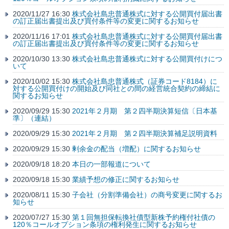
2020/11/27 16:30
株式会社島忠普通株式に対する公開買付届出書
の訂正届出書提出及び買付条件等の変更に関するお知らせ
2020/11/16 17:01
株式会社島忠普通株式に対する公開買付届出書
の訂正届出書提出及び買付条件等の変更に関するお知らせ
2020/10/30 13:30
株式会社島忠普通株式に対する公開買付けにつ
いて
2020/10/02 15:30
株式会社島忠普通株式（証券コード8184）に
対する公開買付けの開始及び同社との間の経営統合契約の締結に
関するお知らせ
2020/09/29 15:30
2021年２月期 第２四半期決算短信〔日本基
準〕（連結）
2020/09/29 15:30
2021年２月期 第２四半期決算補足説明資料
2020/09/29 15:30
剰余金の配当（増配）に関するお知らせ
2020/09/18 18:20
本日の一部報道について
2020/09/18 15:30
業績予想の修正に関するお知らせ
2020/08/11 15:30
子会社（分割準備会社）の商号変更に関するお
知らせ
2020/07/27 15:30
第１回無担保転換社債型新株予約権付社債の
120％コールオプション条項の権利発生に関するお知らせ