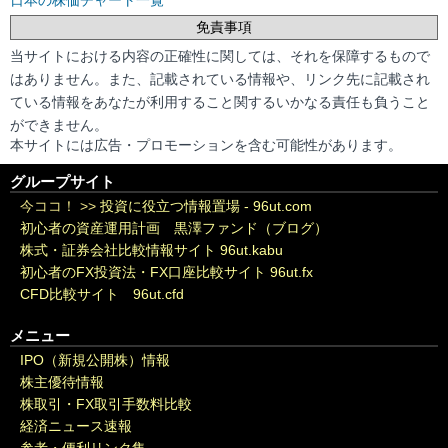
日本の株価チャート一覧
免責事項
当サイトにおける内容の正確性に関しては、それを保障するもので
はありません。また、記載されている情報や、リンク先に記載され
ている情報をあなたが利用すること関するいかなる責任も負うこと
ができません。
本サイトには広告・プロモーションを含む可能性があります。
グループサイト
今ココ！ >>
投資に役立つ情報置場 - 96ut.com
初心者の資産運用計画 黒澤ファンド（ブログ）
株式・証券会社比較情報サイト 96ut.kabu
初心者のFX投資法・FX口座比較サイト 96ut.fx
CFD比較サイト 96ut.cfd
メニュー
IPO（新規公開株）情報
株主優待情報
株取引・FX取引手数料比較
経済ニュース速報