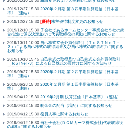
2020/01/10 15:30
組織変更および人事異動に関するお知らせ
2019/12/27 15:30
2020年２月期 第３四半期決算短信〔日本基
準〕（連結）
2019/12/27 15:30
[優待]
株主優待制度変更のお知らせ
2019/12/10 15:30
子会社であるホームセンター事業会社５社の統
合推進に係る決定並びに代表取締役の異動に関するお知らせ
2019/10/11 10:00
自己株式立会外買付取引（ＴｏＳＴＮｅＴ－
３）による自己株式の取得結果及び自己株式の取得終了に関する
お知らせ
2019/10/10 15:45
自己株式の取得及び自己株式立会外買付取引
（ToSTNeT-3）による自己株式の買付けに関するお知らせ
2019/09/27 15:30
2020年２月期 第２四半期決算短信〔日本基
準〕（連結）
2019/06/28 15:30
2020年２月期 第１四半期決算短信〔日本基
準〕（連結）
2019/04/12 15:30
2019年2月期 決算短信〔日本基準〕（連結）
2019/04/12 15:30
剰余金の配当（増配）に関するお知らせ
2019/04/12 15:30
役員人事に関するお知らせ
2019/04/12 15:30
当社子会社(ＤＣＭカーマ株式会社)代表取締役
の異動に関するお知らせ