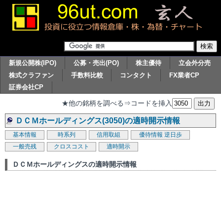
新規公開株(IPO)
公募・売出(PO)
株主優待
立会外分売
株式クラファン
手数料比較
コンタクト
FX業者CP
証券会社CP
★他の銘柄を調べる⇒コードを挿入
ＤＣＭホールディングス(3050)の適時開示情報
基本情報
時系列
信用取組
優待情報
逆日歩
一般売残
クロスコスト
適時開示
ＤＣＭホールディングスの適時開示情報