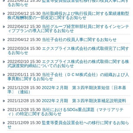
2022/04/12 15:30
監査等委員会設置会社移行後の役員人事に関す
るお知らせ
2022/04/12 15:30
当社取締役および執行役員に対する業績連動型
株式報酬制度の一部改定に関するお知らせ
2022/04/12 15:30
当社グループ経営幹部社員に対するインセンテ
ィブプランの導入に関するお知らせ
2022/04/12 15:30
当社子会社の役員人事に関するお知らせ
2022/03/24 15:30
エクスプライス株式会社の株式取得完了に関す
るお知らせ
2022/02/10 15:30
エクスプライス株式会社の株式取得に関する株
式譲渡契約締結についてのお知らせ
2022/01/11 15:30
当社子会社（ＤＣＭ株式会社）の組織および人
事異動に関するお知らせ
2021/12/28 15:30
2022年２月期 第３四半期決算短信〔日本基
準〕（連結）
2021/12/28 15:30
2022年２月期 第３四半期決算補足説明資料
2021/12/28 15:30
当社におけるSDGs重点課題（マテリアリテ
ィ）の特定に関するお知らせ
2021/12/09 15:30
監査等委員会設置会社への移行に関するお知ら
せ