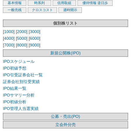
基本情報
時系列
信用取組
優待情報
逆日歩
一般売残
クロスコスト
適時開示
個別株リスト
[
1000
] [
2000
] [
3000
]
[
4000
] [
5000
] [
6000
]
[
7000
] [
8000
] [
9000
]
新規公開株(IPO)
IPOスケジュール
IPO初値予想
IPO引受証券会社一覧
証券会社別引受実績
IPO結果一覧
IPOサマリー分析
IPO初値分析
IPO管理人当選実績
公募・売出(PO)
立会外分売