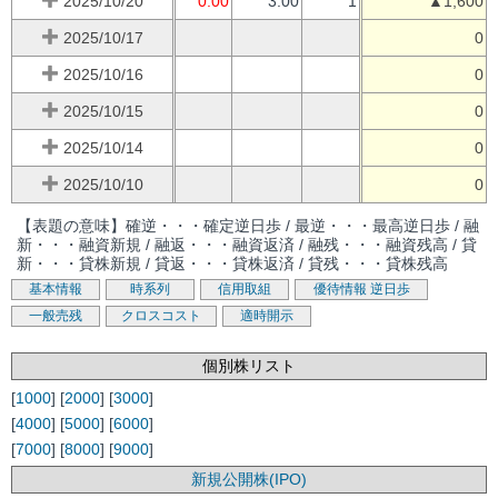
2025/10/20
0.00
3.00
1
▲1,600
2025/10/17
0
2025/10/16
0
2025/10/15
0
2025/10/14
0
2025/10/10
0
【表題の意味】確逆・・・確定逆日歩 / 最逆・・・最高逆日歩 / 融
新・・・融資新規 / 融返・・・融資返済 / 融残・・・融資残高 / 貸
新・・・貸株新規 / 貸返・・・貸株返済 / 貸残・・・貸株残高
基本情報
時系列
信用取組
優待情報
逆日歩
一般売残
クロスコスト
適時開示
個別株リスト
[
1000
] [
2000
] [
3000
]
[
4000
] [
5000
] [
6000
]
[
7000
] [
8000
] [
9000
]
新規公開株(IPO)