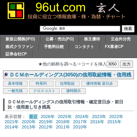
新規公開株(IPO)
公募・売出(PO)
株主優待
立会外分売
株式クラファン
手数料比較
コンタクト
FX業者CP
証券会社CP
★他の銘柄を調べる⇒コードを挿入
ＤＣＭホールディングス(3050)の信用取組情報・信用残
基本情報
時系列
信用取組
優待情報
逆日歩
一般売残
クロスコスト
適時開示
ＤＣＭホールディングスの信用取引情報・確定逆日歩・前日
比・信用差し引き残高
表示切替：
最近
2026年
2025年
2024年
2023年
2022年
2021年
2020年
2019年
2018年
2017年
2016年
2015年
2014年
2013年
2012年
2011年
2010年