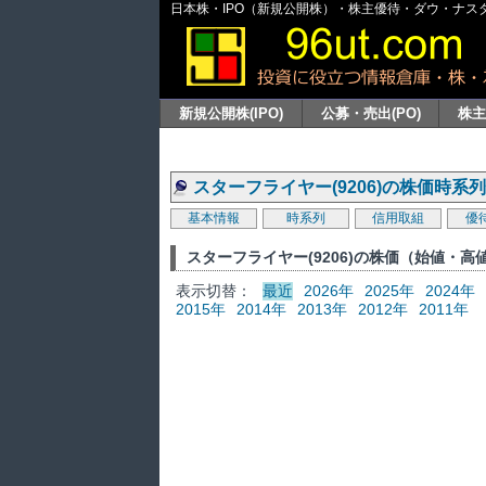
日本株・IPO（新規公開株）・株主優待・ダウ・ナスダッ
新規公開株(IPO)
公募・売出(PO)
株
スターフライヤー(9206)の株価時系
基本情報
時系列
信用取組
優
スターフライヤー(9206)の株価（始値・
表示切替：
最近
2026年
2025年
2024年
2015年
2014年
2013年
2012年
2011年