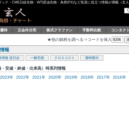
ク・CME日経先物・WTI原油先物・為替(FX)など投資に役立つ情報が満載（玄人グル
主優待
立会外分売
株式クラファン
手数料比較
コンタク
★他の銘柄を調べる⇒コードを挿入
列情報
待情報
逆日歩
一般売残
クロスコスト
適時開示
高値・安値・終値・出来高）時系列情報
2023年
2022年
2021年
2020年
2019年
2018年
2017年
2016年