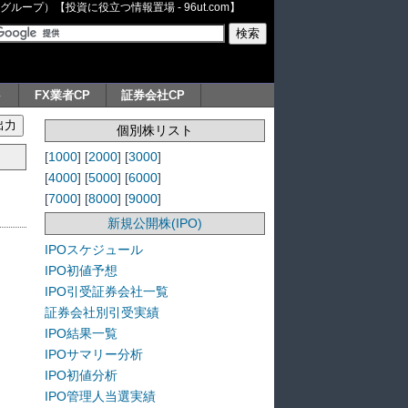
ープ）【投資に役立つ情報置場 - 96ut.com】
ト
FX業者CP
証券会社CP
個別株リスト
[
1000
] [
2000
] [
3000
]
[
4000
] [
5000
] [
6000
]
[
7000
] [
8000
] [
9000
]
新規公開株(IPO)
IPOスケジュール
IPO初値予想
IPO引受証券会社一覧
証券会社別引受実績
IPO結果一覧
IPOサマリー分析
IPO初値分析
IPO管理人当選実績