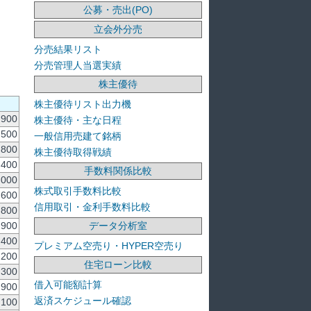
公募・売出(PO)
立会外分売
分売結果リスト
分売管理人当選実績
株主優待
株主優待リスト出力機
900
株主優待・主な日程
500
一般信用売建て銘柄
800
株主優待取得戦績
,400
手数料関係比較
,000
株式取引手数料比較
,600
信用取引・金利手数料比較
800
データ分析室
900
,400
プレミアム空売り・HYPER空売り
,200
住宅ローン比較
,300
借入可能額計算
,900
返済スケジュール確認
,100