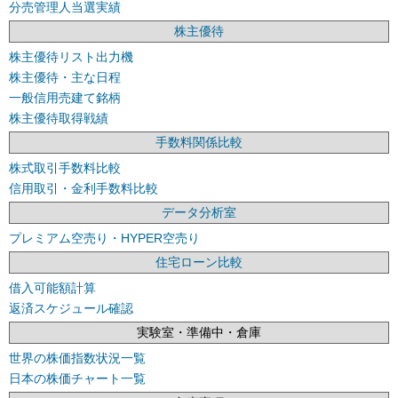
分売管理人当選実績
株主優待
株主優待リスト出力機
株主優待・主な日程
一般信用売建て銘柄
株主優待取得戦績
手数料関係比較
株式取引手数料比較
信用取引・金利手数料比較
データ分析室
プレミアム空売り・HYPER空売り
住宅ローン比較
借入可能額計算
返済スケジュール確認
実験室・準備中・倉庫
世界の株価指数状況一覧
日本の株価チャート一覧