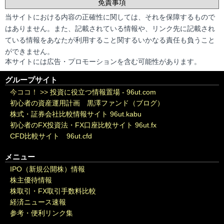
免責事項
当サイトにおける内容の正確性に関しては、それを保障するもので
はありません。また、記載されている情報や、リンク先に記載され
ている情報をあなたが利用すること関するいかなる責任も負うこと
ができません。
本サイトには広告・プロモーションを含む可能性があります。
グループサイト
今ココ！ >>
投資に役立つ情報置場 - 96ut.com
初心者の資産運用計画 黒澤ファンド（ブログ）
株式・証券会社比較情報サイト 96ut.kabu
初心者のFX投資法・FX口座比較サイト 96ut.fx
CFD比較サイト 96ut.cfd
メニュー
IPO（新規公開株）情報
株主優待情報
株取引・FX取引手数料比較
経済ニュース速報
参考・便利リンク集