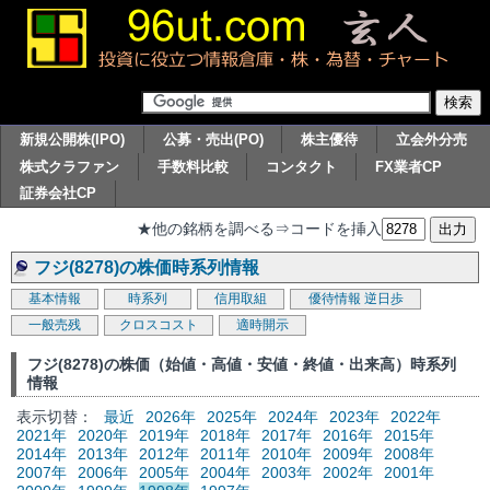
新規公開株(IPO)
公募・売出(PO)
株主優待
立会外分売
株式クラファン
手数料比較
コンタクト
FX業者CP
証券会社CP
★他の銘柄を調べる⇒コードを挿入
フジ(8278)の株価時系列情報
基本情報
時系列
信用取組
優待情報
逆日歩
一般売残
クロスコスト
適時開示
フジ(8278)の株価（始値・高値・安値・終値・出来高）時系列
情報
表示切替：
最近
2026年
2025年
2024年
2023年
2022年
2021年
2020年
2019年
2018年
2017年
2016年
2015年
2014年
2013年
2012年
2011年
2010年
2009年
2008年
2007年
2006年
2005年
2004年
2003年
2002年
2001年