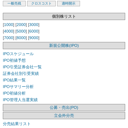
一般売残
クロスコスト
適時開示
個別株リスト
[
1000
] [
2000
] [
3000
]
[
4000
] [
5000
] [
6000
]
[
7000
] [
8000
] [
9000
]
新規公開株(IPO)
IPOスケジュール
IPO初値予想
IPO引受証券会社一覧
証券会社別引受実績
IPO結果一覧
IPOサマリー分析
IPO初値分析
IPO管理人当選実績
公募・売出(PO)
立会外分売
分売結果リスト