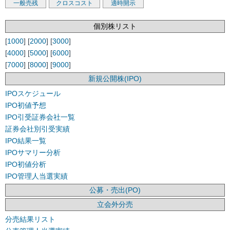
一般売残
クロスコスト
適時開示
個別株リスト
[
1000
] [
2000
] [
3000
]
[
4000
] [
5000
] [
6000
]
[
7000
] [
8000
] [
9000
]
新規公開株(IPO)
IPOスケジュール
IPO初値予想
IPO引受証券会社一覧
証券会社別引受実績
IPO結果一覧
IPOサマリー分析
IPO初値分析
IPO管理人当選実績
公募・売出(PO)
立会外分売
分売結果リスト