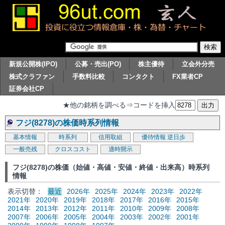
新規公開株(IPO)
公募・売出(PO)
株主優待
立会外分売
株式クラファン
手数料比較
コンタクト
FX業者CP
証券会社CP
★他の銘柄を調べる⇒コードを挿入
フジ(8278)の株価時系列情報
基本情報
時系列
信用取組
優待情報
逆日歩
一般売残
クロスコスト
適時開示
フジ(8278)の株価（始値・高値・安値・終値・出来高）時系列
情報
表示切替：
最近
2026年
2025年
2024年
2023年
2022年
2021年
2020年
2019年
2018年
2017年
2016年
2015年
2014年
2013年
2012年
2011年
2010年
2009年
2008年
2007年
2006年
2005年
2004年
2003年
2002年
2001年