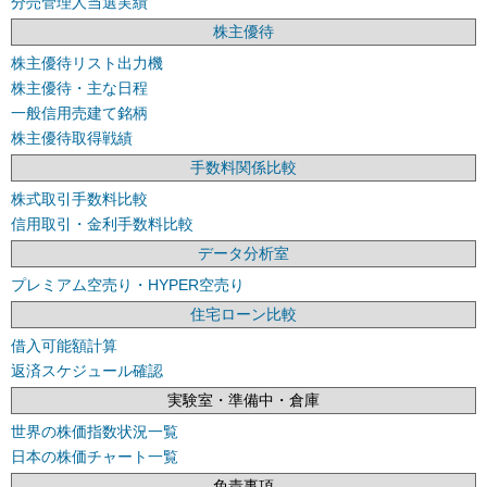
分売管理人当選実績
株主優待
株主優待リスト出力機
株主優待・主な日程
一般信用売建て銘柄
株主優待取得戦績
手数料関係比較
株式取引手数料比較
信用取引・金利手数料比較
データ分析室
プレミアム空売り・HYPER空売り
住宅ローン比較
借入可能額計算
返済スケジュール確認
実験室・準備中・倉庫
世界の株価指数状況一覧
日本の株価チャート一覧
免責事項