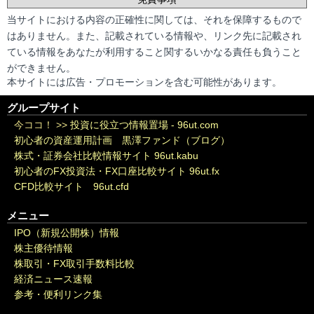
当サイトにおける内容の正確性に関しては、それを保障するもので
はありません。また、記載されている情報や、リンク先に記載され
ている情報をあなたが利用すること関するいかなる責任も負うこと
ができません。
本サイトには広告・プロモーションを含む可能性があります。
グループサイト
今ココ！ >>
投資に役立つ情報置場 - 96ut.com
初心者の資産運用計画 黒澤ファンド（ブログ）
株式・証券会社比較情報サイト 96ut.kabu
初心者のFX投資法・FX口座比較サイト 96ut.fx
CFD比較サイト 96ut.cfd
メニュー
IPO（新規公開株）情報
株主優待情報
株取引・FX取引手数料比較
経済ニュース速報
参考・便利リンク集