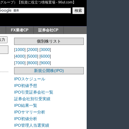
ープ）【投資に役立つ情報置場 - 96ut.com】
ト
FX業者CP
証券会社CP
個別株リスト
[
1000
] [
2000
] [
3000
]
[
4000
] [
5000
] [
6000
]
[
7000
] [
8000
] [
9000
]
新規公開株(IPO)
IPOスケジュール
IPO初値予想
IPO引受証券会社一覧
証券会社別引受実績
IPO結果一覧
IPOサマリー分析
IPO初値分析
IPO管理人当選実績