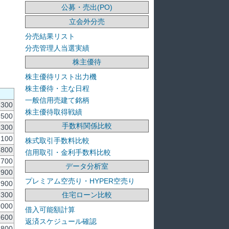
公募・売出(PO)
立会外分売
分売結果リスト
分売管理人当選実績
株主優待
株主優待リスト出力機
株主優待・主な日程
一般信用売建て銘柄
,300
株主優待取得戦績
,500
手数料関係比較
,300
,100
株式取引手数料比較
,800
信用取引・金利手数料比較
,700
データ分析室
,900
プレミアム空売り・HYPER空売り
,900
住宅ローン比較
,300
,000
借入可能額計算
,600
返済スケジュール確認
,800