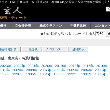
ク・CME日経先物・WTI原油先物・為替(FX)など投資に役立つ情報が満載（玄人グル
主優待
立会外分売
株式クラファン
手数料比較
コンタク
★他の銘柄を調べる⇒コードを挿入
待情報
逆日歩
一般売残
クロスコスト
適時開示
・終値・出来高）時系列情報
2023年
2022年
2021年
2020年
2019年
2018年
2017年
2016年
2010年
2009年
2008年
2007年
2006年
2005年
2004年
2003年
1997年
1996年
1995年
1994年
1993年
1992年
1991年
1990年