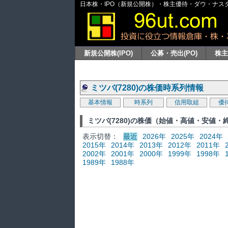
日本株・IPO（新規公開株）・株主優待・ダウ・ナスダッ
新規公開株(IPO)
公募・売出(PO)
株
ミツバ(7280)の株価時系列情報
基本情報
時系列
信用取組
優
ミツバ(7280)の株価（始値・高値・安値
表示切替：
最近
2026年
2025年
2024年
2015年
2014年
2013年
2012年
2011年
2002年
2001年
2000年
1999年
1998年
1989年
1988年