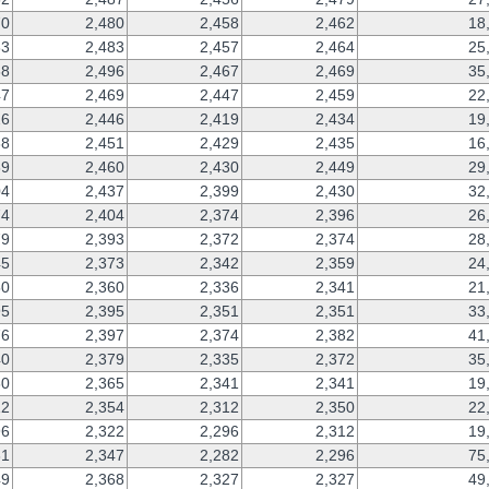
70
2,480
2,458
2,462
18
83
2,483
2,457
2,464
25
68
2,496
2,467
2,469
35
47
2,469
2,447
2,459
22
26
2,446
2,419
2,434
19
38
2,451
2,429
2,435
16
39
2,460
2,430
2,449
29
04
2,437
2,399
2,430
32
74
2,404
2,374
2,396
26
79
2,393
2,372
2,374
28
45
2,373
2,342
2,359
24
50
2,360
2,336
2,341
21
95
2,395
2,351
2,351
33
76
2,397
2,374
2,382
41
40
2,379
2,335
2,372
35
60
2,365
2,341
2,341
19
12
2,354
2,312
2,350
22
96
2,322
2,296
2,312
19
31
2,347
2,282
2,296
75
49
2,368
2,327
2,327
49