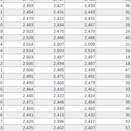
54
2,459
2,427
2,430
36
31
2,454
2,431
2,443
32
61
2,470
2,422
2,431
35
70
2,483
2,454
2,457
26
99
2,503
2,470
2,470
24
09
2,528
2,486
2,486
40
24
2,524
2,507
2,509
31
04
2,524
2,503
2,524
24
87
2,503
2,487
2,497
19
92
2,500
2,484
2,487
18
91
2,500
2,485
2,499
67
71
2,491
2,471
2,491
25
60
2,480
2,460
2,479
39
35
2,464
2,432
2,451
33
40
2,440
2,422
2,424
32
60
2,471
2,446
2,454
38
41
2,460
2,440
2,460
36
16
2,441
2,415
2,432
30
17
2,420
2,396
2,417
42
03
2,425
2,402
2,407
57