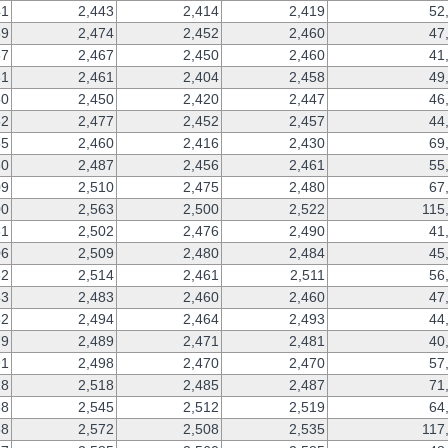
41
2,443
2,414
2,419
52
69
2,474
2,452
2,460
47
67
2,467
2,450
2,460
41
31
2,461
2,404
2,458
49
50
2,450
2,420
2,447
46
52
2,477
2,452
2,457
44
55
2,460
2,416
2,430
69
80
2,487
2,456
2,461
55
09
2,510
2,475
2,480
67
00
2,563
2,500
2,522
115
81
2,502
2,476
2,490
41
06
2,509
2,480
2,484
45
62
2,514
2,461
2,511
56
83
2,483
2,460
2,460
47
82
2,494
2,464
2,493
44
79
2,489
2,471
2,481
40
91
2,498
2,470
2,470
57
18
2,518
2,485
2,487
71
38
2,545
2,512
2,519
64
58
2,572
2,508
2,535
117