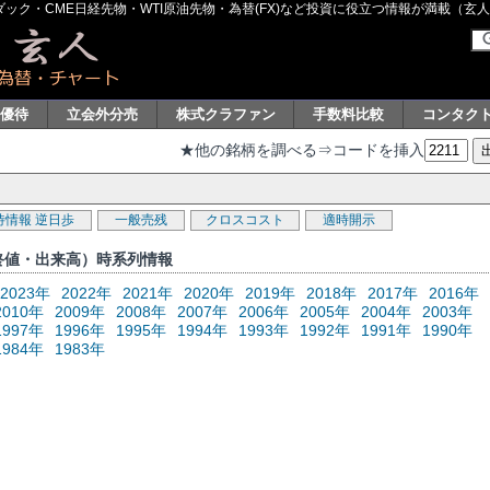
ク・CME日経先物・WTI原油先物・為替(FX)など投資に役立つ情報が満載（玄人グル
主優待
立会外分売
株式クラファン
手数料比較
コンタク
★他の銘柄を調べる⇒コードを挿入
待情報
逆日歩
一般売残
クロスコスト
適時開示
・終値・出来高）時系列情報
2023年
2022年
2021年
2020年
2019年
2018年
2017年
2016年
2010年
2009年
2008年
2007年
2006年
2005年
2004年
2003年
1997年
1996年
1995年
1994年
1993年
1992年
1991年
1990年
1984年
1983年