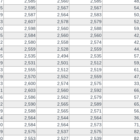
67
2,585
2,560
2,585
48
95
2,595
2,567
2,567
54
79
2,587
2,564
2,583
50
93
2,607
2,578
2,579
52
60
2,598
2,560
2,588
59
75
2,584
2,560
2,560
42
62
2,580
2,558
2,574
42
54
2,559
2,528
2,559
44
15
2,535
2,494
2,535
57
29
2,531
2,501
2,512
59
53
2,555
2,512
2,519
61
69
2,570
2,552
2,559
47
93
2,600
2,574
2,575
33
61
2,603
2,560
2,592
66
76
2,586
2,562
2,579
57
72
2,590
2,565
2,589
65
69
2,588
2,565
2,571
56
64
2,564
2,544
2,564
36
80
2,584
2,564
2,573
71
39
2,575
2,537
2,575
82
30
2,553
2,527
2,539
82