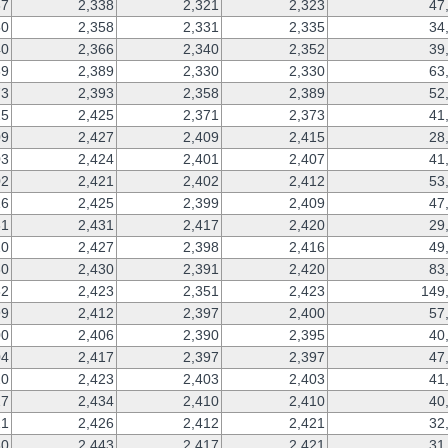
37
2,338
2,321
2,323
47
50
2,358
2,331
2,335
34
40
2,366
2,340
2,352
39
89
2,389
2,330
2,330
63
73
2,393
2,358
2,389
52
25
2,425
2,371
2,373
41
09
2,427
2,409
2,415
28
03
2,424
2,401
2,407
41
02
2,421
2,402
2,412
53
16
2,425
2,399
2,409
47
31
2,431
2,417
2,420
29
20
2,427
2,398
2,416
49
30
2,430
2,391
2,420
83
82
2,423
2,351
2,423
149
99
2,412
2,397
2,400
57
00
2,406
2,390
2,395
40
04
2,417
2,397
2,397
47
20
2,423
2,403
2,403
41
27
2,434
2,410
2,410
40
21
2,426
2,412
2,421
32
30
2,443
2,417
2,421
31