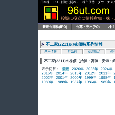
日本株・IPO（新規公開株）・株主優待・ダウ・ナスダッ
新規公開株(IPO)
公募・売出(PO)
株
不二家(2211)の株価時系列情報
基本情報
時系列
信用取組
優
不二家(2211)の株価（始値・高値・安値
表示切替：
最近
2026年
2025年
2024年
2015年
2014年
2013年
2012年
2011年
2002年
2001年
2000年
1999年
1998年
1989年
1988年
1987年
1986年
1985年