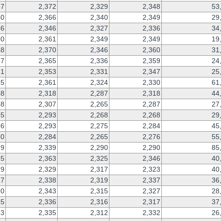
57
2,372
2,329
2,348
53
40
2,366
2,340
2,349
29
46
2,346
2,327
2,336
34
60
2,361
2,349
2,349
19
48
2,370
2,346
2,360
31
47
2,365
2,336
2,359
24
31
2,353
2,331
2,347
25
25
2,361
2,324
2,330
61
88
2,318
2,287
2,318
44
68
2,307
2,265
2,287
27
85
2,293
2,268
2,268
29
76
2,293
2,275
2,284
45
80
2,284
2,265
2,276
55
39
2,339
2,290
2,290
85
25
2,363
2,325
2,346
40
29
2,329
2,317
2,323
40
27
2,338
2,319
2,337
36
20
2,343
2,315
2,327
28
35
2,336
2,316
2,317
37
23
2,335
2,312
2,332
26