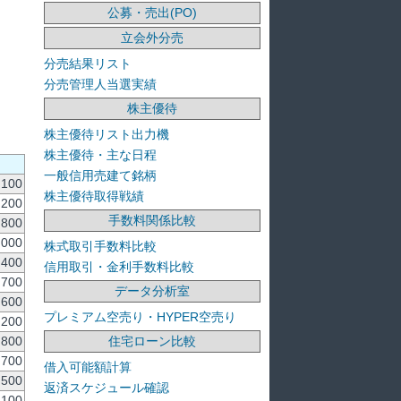
公募・売出(PO)
立会外分売
分売結果リスト
分売管理人当選実績
株主優待
株主優待リスト出力機
株主優待・主な日程
一般信用売建て銘柄
,100
株主優待取得戦績
,200
手数料関係比較
,800
,000
株式取引手数料比較
,400
信用取引・金利手数料比較
,700
データ分析室
,600
プレミアム空売り・HYPER空売り
,200
住宅ローン比較
,800
,700
借入可能額計算
,500
返済スケジュール確認
,100