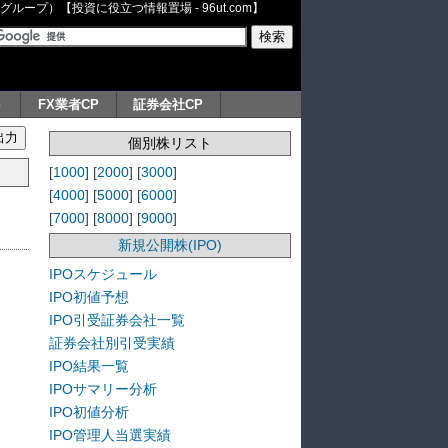
ープ）【投資に役立つ情報置場 - 96ut.com】
ト
FX業者CP
証券会社CP
個別株リスト
[
1000
] [
2000
] [
3000
]
[
4000
] [
5000
] [
6000
]
[
7000
] [
8000
] [
9000
]
新規公開株(IPO)
IPOスケジュール
IPO初値予想
IPO引受証券会社一覧
証券会社別引受実績
IPO結果一覧
IPOサマリー分析
IPO初値分析
IPO管理人当選実績