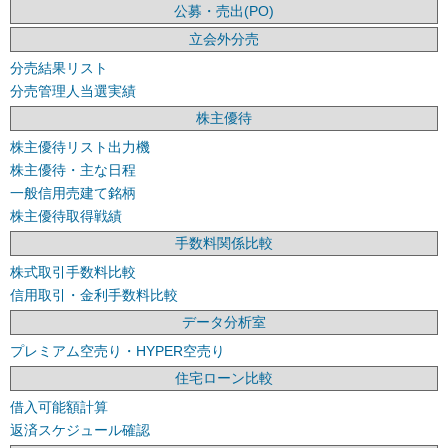
公募・売出(PO)
立会外分売
分売結果リスト
分売管理人当選実績
株主優待
株主優待リスト出力機
株主優待・主な日程
一般信用売建て銘柄
株主優待取得戦績
手数料関係比較
株式取引手数料比較
信用取引・金利手数料比較
データ分析室
プレミアム空売り・HYPER空売り
住宅ローン比較
借入可能額計算
返済スケジュール確認