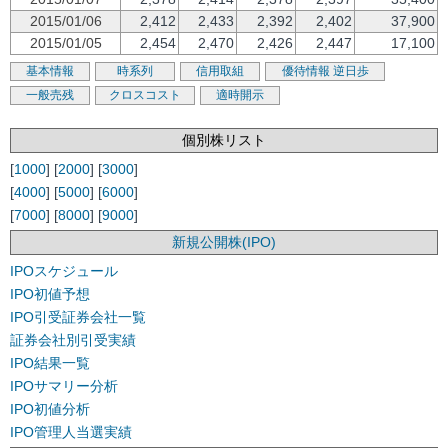
2015/01/06
2,412
2,433
2,392
2,402
37,900
2015/01/05
2,454
2,470
2,426
2,447
17,100
基本情報
時系列
信用取組
優待情報
逆日歩
一般売残
クロスコスト
適時開示
個別株リスト
[
1000
] [
2000
] [
3000
]
[
4000
] [
5000
] [
6000
]
[
7000
] [
8000
] [
9000
]
新規公開株(IPO)
IPOスケジュール
IPO初値予想
IPO引受証券会社一覧
証券会社別引受実績
IPO結果一覧
IPOサマリー分析
IPO初値分析
IPO管理人当選実績