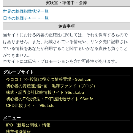
実験室・準備中・倉庫
世界の株価指数状況一覧
日本の株価チャート一覧
免責事項
当サイトにおける内容の正確性に関しては、それを保障するもので
はありません。また、記載されている情報や、リンク先に記載され
ている情報をあなたが利用すること関するいかなる責任も負うこと
ができません。
本サイトには広告・プロモーションを含む可能性があります。
グループサイト
今ココ！ >>
投資に役立つ情報置場 - 96ut.com
初心者の資産運用計画 黒澤ファンド（ブログ）
株式・証券会社比較情報サイト 96ut.kabu
初心者のFX投資法・FX口座比較サイト 96ut.fx
CFD比較サイト 96ut.cfd
メニュー
IPO（新規公開株）情報
株主優待情報