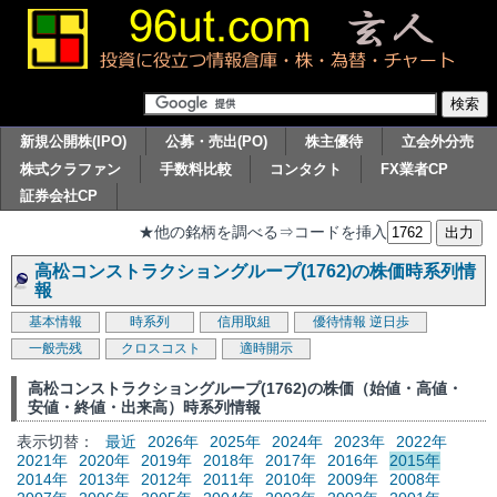
新規公開株(IPO)
公募・売出(PO)
株主優待
立会外分売
株式クラファン
手数料比較
コンタクト
FX業者CP
証券会社CP
★他の銘柄を調べる⇒コードを挿入
高松コンストラクショングループ(1762)の株価時系列情
報
基本情報
時系列
信用取組
優待情報
逆日歩
一般売残
クロスコスト
適時開示
高松コンストラクショングループ(1762)の株価（始値・高値・
安値・終値・出来高）時系列情報
表示切替：
最近
2026年
2025年
2024年
2023年
2022年
2021年
2020年
2019年
2018年
2017年
2016年
2015年
2014年
2013年
2012年
2011年
2010年
2009年
2008年